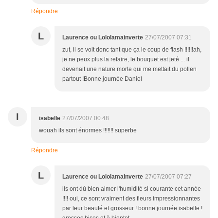
Répondre
L
Laurence ou Lololamainverte
27/07/2007 07:31
zut, il se voit donc tant que ça le coup de flash !!!!!!ah,
je ne peux plus la refaire, le bouquet est jeté ... il
devenait une nature morte qui me mettait du pollen
partout !Bonne journée Daniel
I
isabelle
27/07/2007 00:48
wouah ils sont énormes !!!!!!! superbe
Répondre
L
Laurence ou Lololamainverte
27/07/2007 07:27
ils ont dù bien aimer l'humidité si courante cet année
!!!! oui, ce sont vraiment des fleurs impressionnantes
par leur beauté et grosseur ! bonne journée isabelle !