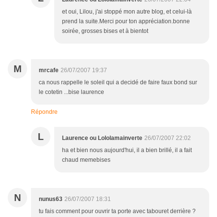
et oui, Lilou, j'ai stoppé mon autre blog, et celui-là
prend la suite.Merci pour ton appréciation.bonne
soirée, grosses bises et à bientot
M
mrcafe
26/07/2007 19:37
ca nous rappelle le soleil qui a decidé de faire faux bond sur
le cotetin ...bise laurence
Répondre
L
Laurence ou Lololamainverte
26/07/2007 22:02
ha et bien nous aujourd'hui, il a bien brillé, il a fait
chaud memebises
N
nunus63
26/07/2007 18:31
tu fais comment pour ouvrir ta porte avec tabouret derrière ?