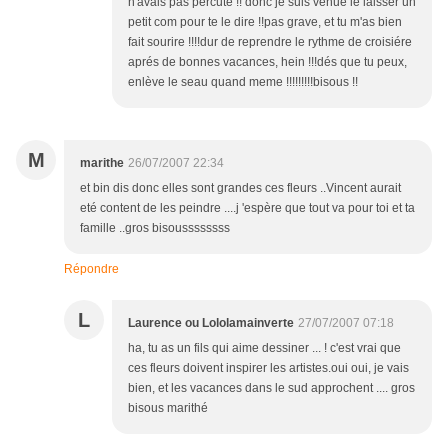
n'avais pas percuté !! donc je suis venue le laisser un
petit com pour te le dire !!pas grave, et tu m'as bien
fait sourire !!!!dur de reprendre le rythme de croisiére
aprés de bonnes vacances, hein !!!dés que tu peux,
enlève le seau quand meme !!!!!!!!!bisous !!
M
marithe
26/07/2007 22:34
et bin dis donc elles sont grandes ces fleurs ..Vincent aurait
eté content de les peindre ....j 'espère que tout va pour toi et ta
famille ..gros bisoussssssss
Répondre
L
Laurence ou Lololamainverte
27/07/2007 07:18
ha, tu as un fils qui aime dessiner ... ! c'est vrai que
ces fleurs doivent inspirer les artistes.oui oui, je vais
bien, et les vacances dans le sud approchent .... gros
bisous marithé