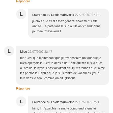
Répondre
L
Laurence ou Lololamainverte
27/07/2007 07:22
je crois que c'est assez général finalement cette
année ... à part dans le sud où ils ont chaudbonne
journée Chavavous !
L
Lilou
26/07/2007 22:47
mdrC'est que maintenant que je reviens faire un tour que je
m'en aperçois.lolC'est le dessin de Rémi qui m'a mis la puce
à l'oreille.Je n'avais pas fait attention. Tu m'étonnes que j'aime
tes photos.lolDepuis que je suis rentré de vacances, j'ai la
tête dans le seau comme on dit : )Bisous
Répondre
L
Laurence ou Lololamainverte
27/07/2007 07:21
hi hi, il m'avait bien semblé comprendre que tu