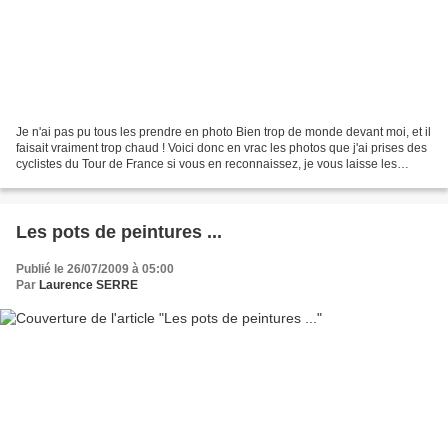
Je n'ai pas pu tous les prendre en photo Bien trop de monde devant moi, et il
faisait vraiment trop chaud ! Voici donc en vrac les photos que j'ai prises des
cyclistes du Tour de France si vous en reconnaissez, je vous laisse les
nommer, moi, je ne m'y...
Les pots de peintures ...
Publié le 26/07/2009 à 05:00
Par
Laurence SERRE