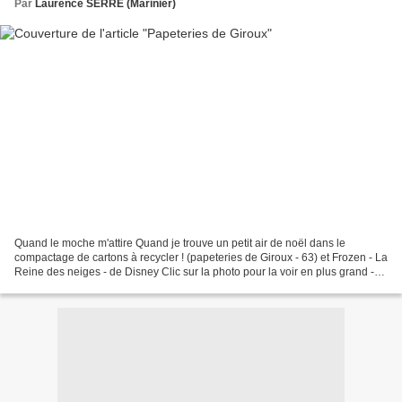
Par
Laurence SERRE (Marinier)
Quand le moche m'attire Quand je trouve un petit air de noël dans le
compactage de cartons à recycler ! (papeteries de Giroux - 63) et Frozen - La
Reine des neiges - de Disney Clic sur la photo pour la voir en plus grand -
clic dans le vide pour revenir...