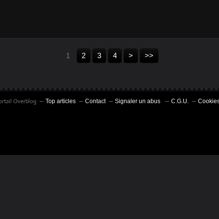
1
2
3
4
>
>>
ortail Overblog
Top articles
Contact
Signaler un abus
C.G.U.
Cookies