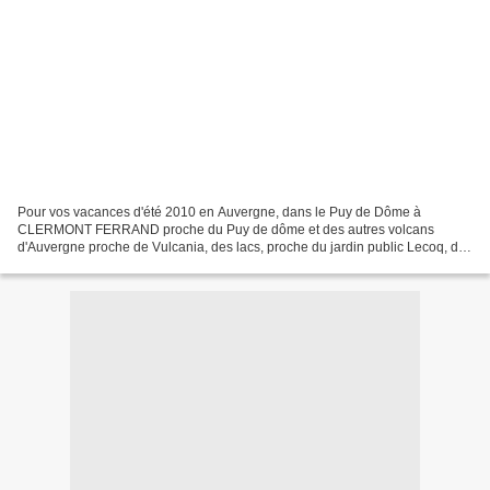
Pour vos vacances d'été 2010 en Auvergne, dans le Puy de Dôme à
CLERMONT FERRAND proche du Puy de dôme et des autres volcans
d'Auvergne proche de Vulcania, des lacs, proche du jardin public Lecoq, du
centre ville, des commerces à proximité et des grandes...