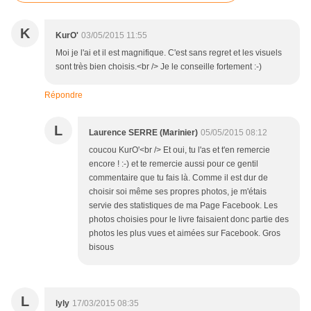
K
KurO'
03/05/2015 11:55
Moi je l'ai et il est magnifique. C'est sans regret et les visuels
sont très bien choisis.<br /> Je le conseille fortement :-)
Répondre
L
Laurence SERRE (Marinier)
05/05/2015 08:12
coucou KurO'<br /> Et oui, tu l'as et t'en remercie
encore ! :-) et te remercie aussi pour ce gentil
commentaire que tu fais là. Comme il est dur de
choisir soi même ses propres photos, je m'étais
servie des statistiques de ma Page Facebook. Les
photos choisies pour le livre faisaient donc partie des
photos les plus vues et aimées sur Facebook. Gros
bisous
L
lyly
17/03/2015 08:35