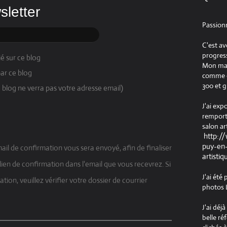
sletter
Passion
C'est av
progress
é sur ce blog
Mon maté
ar ce blog
comme ob
300 et g
 blog ne verra pas votre adresse email)
J'ai exp
remport
salon ar
http:/
puy-en-
ail de confirmation vous sera envoyé, afin de finaliser
artistiq
le lien de confirmation dans l'email que vous recevrez. Si
J'ai été
tion, veuillez vérifier votre dossier de courrier
photos L
J'ai déj
belle ré