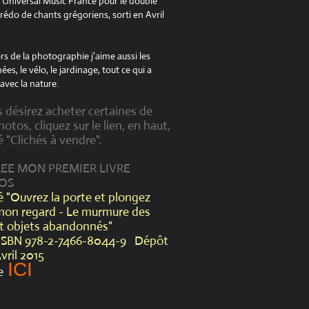
à Universal Music France pour le double
édo de chants grégoriens, sorti en Avril
s de la photographie j'aime aussi les
es, le vélo, le jardinage, tout ce qui a
avec la nature.
s désirez acheter certaines de
otos, cliquez sur le lien, en haut,
é "Clichés à vendre".
CREE MON PREMIER LIVRE
OS
lé "Ouvrez la porte et plongez
mon regard - Le murmure des
et objets abandonnés"
ISBN 978-2-7466-8044-9 Dépôt
Avril 2015
ICI
e