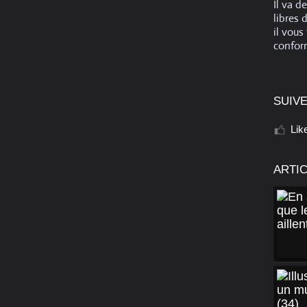
Il va d
libres 
il vous
conform
SUIVE
Lik
ARTI