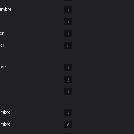
embre
3
1
er
7
ier
11
bre
1
3
1
embre
5
embre
6