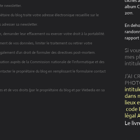
clichés 
te newsletter.
album Cr
2011.
taire du blog traite votre adresse électronique recueillie sur le
s adresser sa newsletter.
En dehor
randonné
, demander leur effacement ou exercer votre droit à la portabilité.
rapport 
nt de vos données, limiter le traitement ou retirer votre
Si vou
alement d'un droit de formuler des directives post-mortem.
mes ph
amation auprès de la Commission nationale de l'informatique et des
intitul
ontacter le propriétaire du blog en remplissant le formulaire contact
J'AI 
PHOT
intitu
s et de vos droits (par le propriétaire du blog et par Webedia en sa
dans 
lieux 
code 
légal 
Le livr