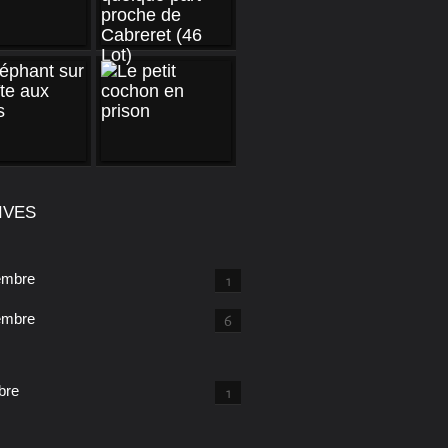
IVES
embre
1
embre
6
bre
1