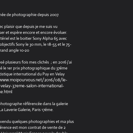
née de photographie depuis 2007.
ec plaisir que depuis je me suis vu
er et espère encore et encore évoluer.
riel est le boitier Sony Alpha 65 avec
jectifs Sony le 30 mm, le 18-55 et le 75-
rand angle 10-20
osé plusieurs fois mes clichés ; en 2016 j'ai
é le 1er prix photographique du 37éme
tistique international du Puy en Velay
/www.moipourvous.net/2016/08/le-
velay-37eme-salon-international-
ue.html
 photographe référencée dans la galerie
a Laverie Galerie, Paris 17éme.
à vendu quelques photographies et ma plus
férence est mon contrat de vente de 2