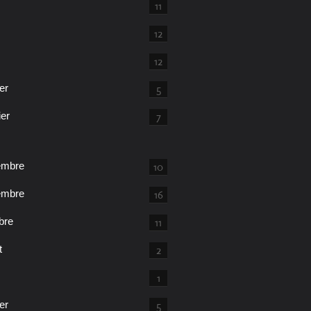
11
12
12
er
5
ier
7
embre
10
embre
16
bre
11
t
2
1
er
5