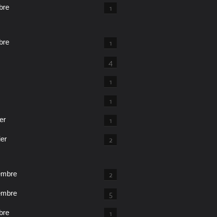
bre
1
bre
1
4
1
1
er
1
ier
2
embre
2
embre
5
bre
1