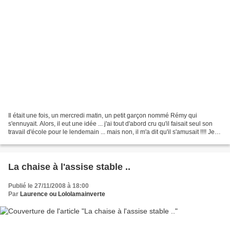
Il était une fois, un mercredi matin, un petit garçon nommé Rémy qui
s'ennuyait. Alors, il eut une idée ... j'ai tout d'abord cru qu'il faisait seul son
travail d'école pour le lendemain ... mais non, il m'a dit qu'il s'amusait !!!! Je
n'en croyais ni...
La chaise à l'assise stable ..
Publié le 27/11/2008 à 18:00
Par
Laurence ou Lololamainverte