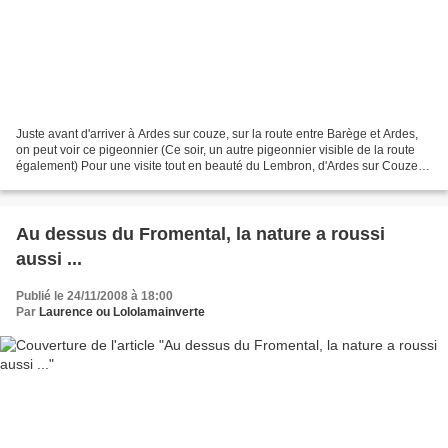
Juste avant d'arriver à Ardes sur couze, sur la route entre Barège et Ardes,
on peut voir ce pigeonnier (Ce soir, un autre pigeonnier visible de la route
également) Pour une visite tout en beauté du Lembron, d'Ardes sur Couze et
environs, je vous propose...
Au dessus du Fromental, la nature a roussi
aussi ...
Publié le 24/11/2008 à 18:00
Par
Laurence ou Lololamainverte