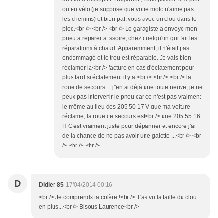
ou en vélo (je suppose que votre moto n'aime pas
les chemins) et bien paf, vous avec un clou dans le
pied.<br /> <br /> <br /> Le garagiste a envoyé mon
pneu à réparer à Issoire, chez quelqu'un qui fait les
réparations à chaud. Apparemment, il n'était pas
endommagé et le trou est réparable. Je vais bien
réclamer la<br /> facture en cas d'éclatement pour
plus tard si éclatement il y a.<br /> <br /> <br /> la
roue de secours ... j''en ai déjà une toute neuve, je ne
peux pas intervertir le pneu car ce n'est pas vraiment
le même au lieu des 205 50 17 V que ma voiture
réclame, la roue de secours est<br /> une 205 55 16
H C'est vraiment juste pour dépanner et encore j'ai
de la chance de ne pas avoir une galette ...<br /> <br
/> <br /> <br />
D
Didier 85
17/04/2014 00:16
<br /> Je comprends ta colère !<br /> T'as vu la taille du clou
en plus...<br /> Bisous Laurence<br />