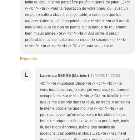
taille du clou, qui me parait être plutôt un genre de piton…)<br
/> <br /> <br /> Pour la réparation de votre pneu, oui, avec un
emplâtre collé à chaud, c’est jouable, à condition que les
nappes n’aient pas été esquintées.<br /> <br /> <br /> Il aurait
mieux valu que ce clou se plante sur la bande de roulement,
bien mieux armée.<br /> <br /> <br /> A la limite, il serait
préférable d’utiliser cette roue en roue de secours.<br /> <br
/> <br /> <br /> <br /> <br /> Désolé pour vous.<br />
Répondre
L
Laurence SERRE (Marinier)
17/04/2014 22:03
<br /> <br /> Bonsoir Didier<br /> <br /> <br /> ne
vous inquiétez pas, je sais que vous avez de bonnes
occupations !<br /> <br /> <br /> Oui, vu la taille de ce
que je me suis pris dans la roue, un tracteur aurait eu
le même problème que moi.<br /> <br /> <br /> Je
peux concevoir qu'on déverse sur les chemins des
bouts de briques, tuiles, et le tout un peu broyé, mais
là, des blocs énormes, même des moitiés de
moellons, des pointes et clous ... j'ai<br /> vraiment
du mal à l'accepter. Regardez, vous passez là à pied