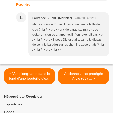
Répondre
L
Laurence SERRE (Marinier)
17/04/2014 22:06
<br /> <br /> oui Didier, tu as vu un peu la taille du
clou ?<br /> <br /> <br /> le garagiste m'a dit que
c'était un clou de charpente, il n''en revenait pas !<br
/> <br /> <br /> Bisous Didier et dis, ça ne te dit pas
de venir te balader sur les chemins auvergnats ? <br
/> <br /> <br /> <br />
< Vue plongeante dans le
Ancienne zone protégée
fond d'une bouteille d'eau
Arvie (63) ... >
...
Hébergé par Overblog
Top articles
Pages