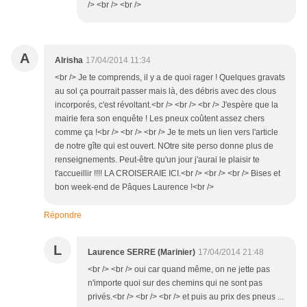
/> <br /> <br />
A
Alrisha
17/04/2014 11:34
<br /> Je te comprends, il y a de quoi rager ! Quelques gravats
au sol ça pourrait passer mais là, des débris avec des clous
incorporés, c'est révoltant.<br /> <br /> <br /> J'espère que la
mairie fera son enquête ! Les pneux coûtent assez chers
comme ça !<br /> <br /> <br /> Je te mets un lien vers l'article
de notre gîte qui est ouvert. NOtre site perso donne plus de
renseignements. Peut-être qu'un jour j'aurai le plaisir te
t'accueillir !!!! LA CROISERAIE ICI.<br /> <br /> <br /> Bises et
bon week-end de Pâques Laurence !<br />
Répondre
L
Laurence SERRE (Marinier)
17/04/2014 21:48
<br /> <br /> oui car quand même, on ne jette pas
n'importe quoi sur des chemins qui ne sont pas
privés.<br /> <br /> <br /> et puis au prix des pneus ...