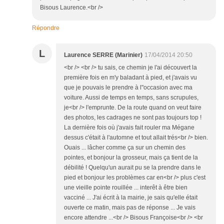
Bisous Laurence.<br />
Répondre
L
Laurence SERRE (Marinier)
17/04/2014 20:50
<br /> <br /> tu sais, ce chemin je l'ai découvert la
première fois en m'y baladant à pied, et j'avais vu
que je pouvais le prendre à l"occasion avec ma
voiture. Aussi de temps en temps, sans scrupules,
je<br /> l'emprunte. De la route quand on veut faire
des photos, les cadrages ne sont pas toujours top !
La dernière fois où j'avais fait rouler ma Mégane
dessus c'était à l'automne et tout allait trés<br /> bien.
Ouais ... lâcher comme ça sur un chemin des
pointes, et bonjour la grosseur, mais ça tient de la
débilité ! Quelqu'un aurait pu se la prendre dans le
pied et bonjour les problèmes car en<br /> plus c'est
une vieille pointe rouillée ... interêt à être bien
vacciné ... J'ai écrit à la mairie, je sais qu'elle était
ouverte ce matin, mais pas de réponse ... Je vais
encore attendre ...<br /> Bisous Françoise<br /> <br