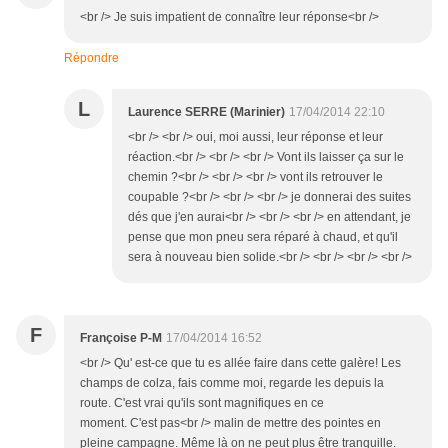
<br /> Je suis impatient de connaître leur réponse<br />
Répondre
L
Laurence SERRE (Marinier)
17/04/2014 22:10
<br /> <br /> oui, moi aussi, leur réponse et leur
réaction.<br /> <br /> <br /> Vont ils laisser ça sur le
chemin ?<br /> <br /> <br /> vont ils retrouver le
coupable ?<br /> <br /> <br /> je donnerai des suites
dés que j'en aurai<br /> <br /> <br /> en attendant, je
pense que mon pneu sera réparé à chaud, et qu'il
sera à nouveau bien solide.<br /> <br /> <br /> <br />
F
Françoise P-M
17/04/2014 16:52
<br /> Qu' est-ce que tu es allée faire dans cette galère! Les
champs de colza, fais comme moi, regarde les depuis la
route. C'est vrai qu'ils sont magnifiques en ce
moment. C'est pas<br /> malin de mettre des pointes en
pleine campagne. Même là on ne peut plus être tranquille.