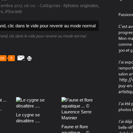
cembre 2017, 06:00
-
Catégories :
,
#photos originales
,
rs
#Societé
Passion
C'est av
progress
grand, clic dans le vide pour revenir au mode normal
Mon maté
comme ob
300 et g
ost
0
J'ai exp
remport
salon ar
http:/
puy-en-
artistiq
J'ai été
.
photos L
Le cygne se
désaltère ....
J'ai déj
Faune et flore
belle ré
aquatique ... ©