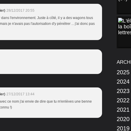
er)
28/12/2017 20:55
r dans l'environnement. Juste à côté, il y a des wagons tous
 ! mais je n'avais pas l'autorisation d'y pénétrer ... j'ai donc pas
ARCH
2025
2024
2023
er)
27/12/2017 13:44
2022
vec ce nom j'ai envie de dire que tu m'enlèves une benne
econnu !)
2021
2020
2019