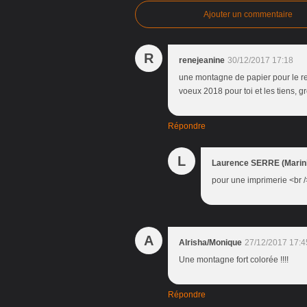
Ajouter un commentaire
R
renejeanine
30/12/2017 17:18
une montagne de papier pour le re
voeux 2018 pour toi et les tiens, g
Répondre
L
Laurence SERRE (Marini
pour une imprimerie <br /
A
Alrisha/Monique
27/12/2017 17:4
Une montagne fort colorée !!!!
Répondre