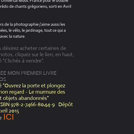
à Universal Music France pour le double
édo de chants grégoriens, sorti en Avril
s de la photographie j'aime aussi les
es, le vélo, le jardinage, tout ce qui a
avec la nature.
s désirez acheter certaines de
otos, cliquez sur le lien, en haut,
é "Clichés à vendre".
CREE MON PREMIER LIVRE
OS
lé "Ouvrez la porte et plongez
mon regard - Le murmure des
et objets abandonnés"
ISBN 978-2-7466-8044-9 Dépôt
Avril 2015
ICI
e