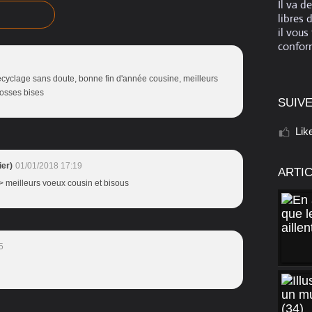
Il va d
libres 
il vous
conform
cyclage sans doute, bonne fin d'année cousine, meilleurs
rosses bises
SUIVE
Lik
er)
01/01/2018 17:19
ARTI
> meilleurs voeux cousin et bisous
5