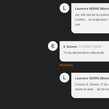
L
Laurence SERRE (Marini
oui, elle met de la couleu
rouillés ... ils m'attiraient
osé.
E
E. Boueur
27/12/2017 08:53
Y'a du déchet dans cette photo
Répondre
L
Laurence SERRE (Marini
Coucou E. Boueur :D ah a
épine du pied ... (je t'ai r