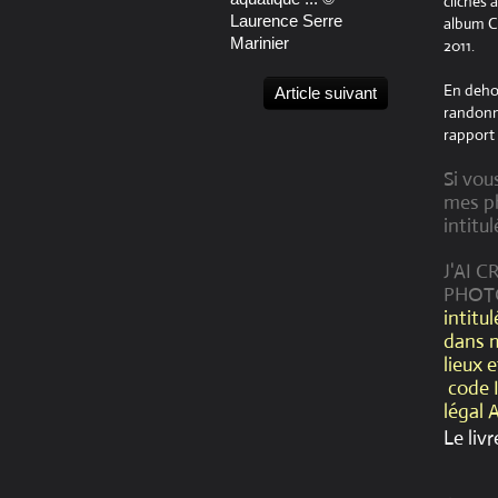
clichés 
Laurence Serre
album Cr
Marinier
2011.
En dehor
Article suivant
randonné
rapport 
Si vou
mes ph
intitul
J'AI 
PHOT
intitu
dans 
lieux 
code 
légal 
Le livr