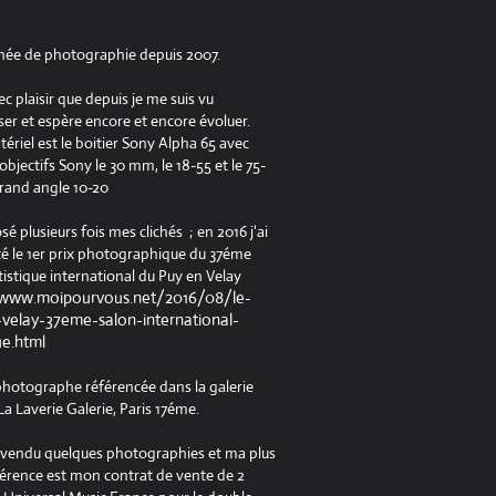
née de photographie depuis 2007.
ec plaisir que depuis je me suis vu
er et espère encore et encore évoluer.
riel est le boitier Sony Alpha 65 avec
jectifs Sony le 30 mm, le 18-55 et le 75-
rand angle 10-20
osé plusieurs fois mes clichés ; en 2016 j'ai
é le 1er prix photographique du 37éme
tistique international du Puy en Velay
/www.moipourvous.net/2016/08/le-
velay-37eme-salon-international-
ue.html
 photographe référencée dans la galerie
a Laverie Galerie, Paris 17éme.
à vendu quelques photographies et ma plus
férence est mon contrat de vente de 2