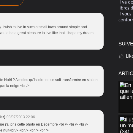
Il va d
libres 
il vous
conform
ty. I wish to live in such a small town around simple and
would be a great pleasure to live like that. I hope my dream
SUIVE
Lik
ARTI
s de Noël ? A moins qu'Issoire ne se soit transformée en station
ue la neige.<br />
er)
03/07/2013 22:06
que j'ai pris cette photo en Décembre <br /> <br /> <br />
 nuit<br /> <br /> <br /> <br />