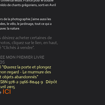
à Universal Music France pour le double
édo de chants grégoriens, sorti en Avril
s de la photographie j'aime aussi les
es, le vélo, le jardinage, tout ce qui a
avec la nature.
s désirez acheter certaines de
otos, cliquez sur le lien, en haut,
é "Clichés à vendre".
CREE MON PREMIER LIVRE
OS
lé "Ouvrez la porte et plongez
mon regard - Le murmure des
et objets abandonnés"
ISBN 978-2-7466-8044-9 Dépôt
Avril 2015
ICI
e