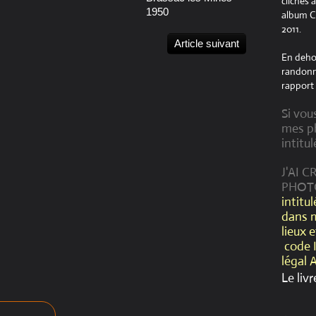
clichés 
1950
album Cr
2011.
Article suivant
En dehor
randonné
rapport 
Si vou
mes ph
intitul
J'AI 
PHOT
intitu
dans 
lieux 
code 
légal 
Le livr