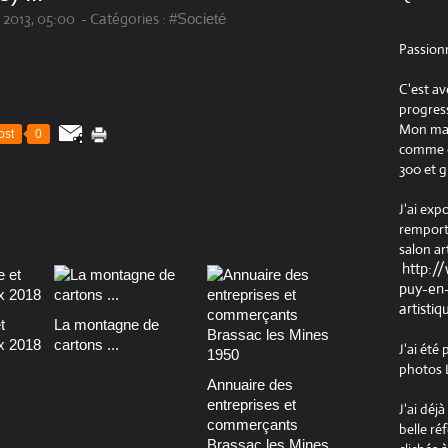
n 2013, 05:00
-
Catégories :
#Societé
Passion
C'est av
progress
Mon maté
ost
0
comme ob
300 et g
J'ai exp
remport
salon ar
http:/
puy-en-
artistiq
t
La montagne de
x 2018
cartons ...
J'ai été
photos L
Annuaire des
entreprises et
J'ai déj
commerçants
belle ré
Brassac les Mines