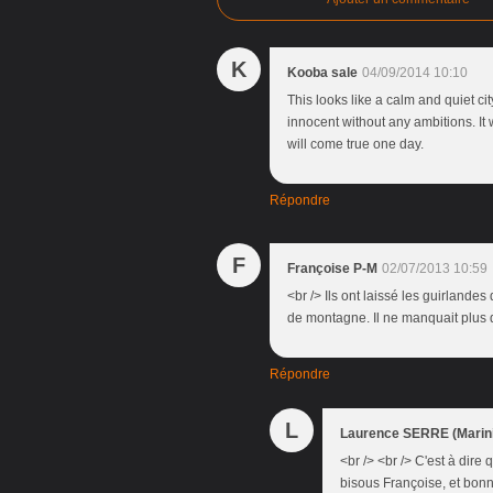
K
Kooba sale
04/09/2014 10:10
This looks like a calm and quiet ci
innocent without any ambitions. It 
will come true one day.
Répondre
F
Françoise P-M
02/07/2013 10:59
<br /> Ils ont laissé les guirlande
de montagne. Il ne manquait plus q
Répondre
L
Laurence SERRE (Marini
<br /> <br /> C'est à dire 
bisous Françoise, et bonne