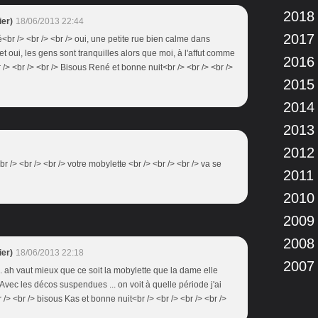
2018
er)
18/06/2013 22:44
2017
<br /> <br /> <br /> oui, une petite rue bien calme dans
 et oui, les gens sont tranquilles alors que moi, à l'affut comme
2016
r /> <br /> <br /> Bisous René et bonne nuit<br /> <br /> <br />
2015
2014
2013
2012
br /> <br /> <br /> votre mobylette <br /> <br /> <br /> va se
2011
2010
2009
2008
er)
18/06/2013 22:18
2007
.. ah vaut mieux que ce soit la mobylette que la dame elle
Avec les décos suspendues ... on voit à quelle période j'ai
r /> <br /> bisous Kas et bonne nuit<br /> <br /> <br /> <br />