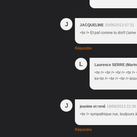
J
JACQUELINE
20/06/2013 07:31
<br /> Et paf comme tu dis!!! j'aim
Répondre
L
Laurence SERRE (Marini
<br /> <br /> <br /> <br /
toi<br /> <br /> <br /> bis
J
jeanine et rené
18/06/2013 22:36
<br /> sympathique rue, toutjours à
Répondre