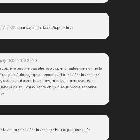
tu étais là pour capter la dame.Super!<br />
er)
18/06/2013 22:20
e voit, elle peut ne pas être trop trop enchantée mais on ne la
i "tout juste" photographiquement parlant.<br /> <br /> <br />
 y a des ambiances humaines, principalement avec des
and je peux ...<br /> <br /> <br /> bisous Nicole et bonne
 />
 <br /> <br /> <br /> <br /> <br /> Bonne journée<br />