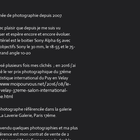
née de photographie depuis 2007.
ec plaisir que depuis je me suis vu
er et espère encore et encore évoluer.
riel est le boitier Sony Alpha 65 avec
jectifs Sony le 30 mm, le 18-55 et le 75-
rand angle 10-20
osé plusieurs fois mes clichés ; en 2016 j'ai
é le 1er prix photographique du 37éme
tistique international du Puy en Velay
/www.moipourvous.net/2016/08/le-
velay-37eme-salon-international-
ue.html
 photographe référencée dans la galerie
a Laverie Galerie, Paris 17éme.
à vendu quelques photographies et ma plus
férence est mon contrat de vente de 2