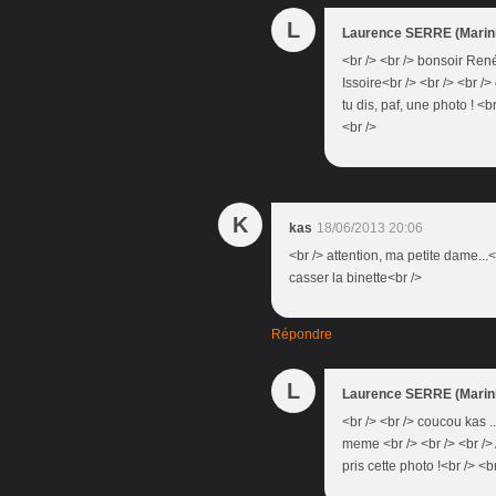
L
Laurence SERRE (Marini
<br /> <br /> bonsoir René
Issoire<br /> <br /> <br />
tu dis, paf, une photo ! <b
<br />
K
kas
18/06/2013 20:06
<br /> attention, ma petite dame...<
casser la binette<br />
Répondre
L
Laurence SERRE (Marini
<br /> <br /> coucou kas .
meme <br /> <br /> <br /> 
pris cette photo !<br /> <b