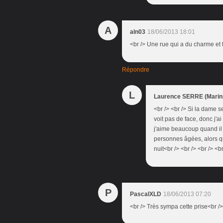
A
aln03
18/06/2013 18:01
<br /> Une rue qui a du charme et 
Répondre
L
Laurence SERRE (Marini
<br /> <br /> Si la dame s
voit pas de face, donc j'a
j'aime beaucoup quand il
personnes âgées, alors qu
nuit<br /> <br /> <br /> <br
P
PascalXLD
18/06/2013 07:20
<br /> Très sympa cette prise<br />