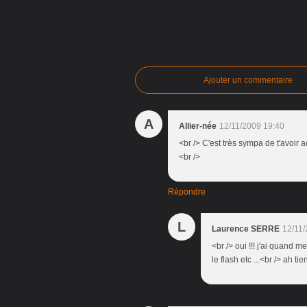
Ajouter un commentaire
A
Allier-née
12/11/2009 19:40
<br /> C'est très sympa de t'avoir a
<br />
Répondre
L
Laurence SERRE
12/11/
<br /> oui !!! j'ai quand 
le flash etc ...<br /> ah t