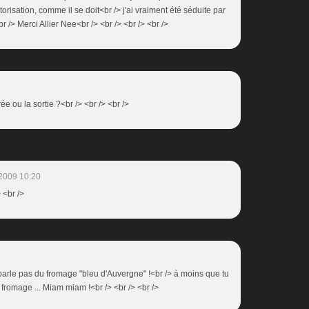
risation, comme il se doit<br /> j'ai vraiment été séduite par
r /> Merci Allier Nee<br /> <br /> <br /> <br />
rée ou la sortie ?<br /> <br /> <br />
2009 10:20
> <br />
n parle pas du fromage "bleu d'Auvergne" !<br /> à moins que tu
 fromage ... Miam miam !<br /> <br /> <br />