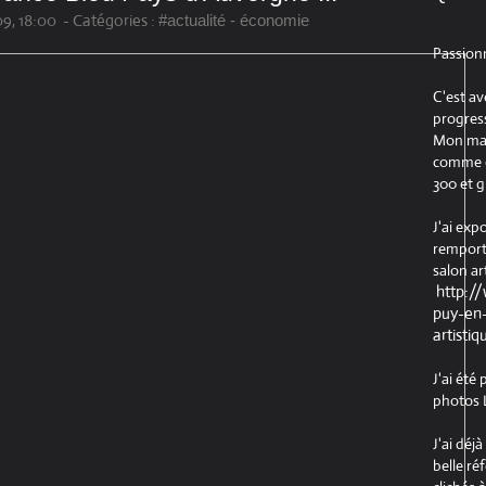
9, 18:00
-
Catégories :
#actualité - économie
Passion
C'est av
progress
Mon maté
comme ob
300 et g
J'ai exp
remport
salon ar
http:/
puy-en-
artistiq
J'ai été
photos L
J'ai déj
belle ré