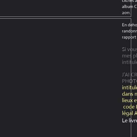
clichés 
album Cr
2011.
En dehor
randonné
rapport 
Si vou
mes ph
intitul
J'AI 
PHOT
intitu
dans 
lieux 
code 
légal 
Le livr