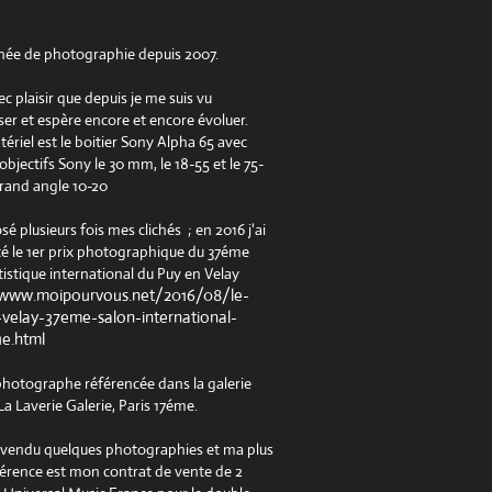
née de photographie depuis 2007.
ec plaisir que depuis je me suis vu
er et espère encore et encore évoluer.
riel est le boitier Sony Alpha 65 avec
jectifs Sony le 30 mm, le 18-55 et le 75-
rand angle 10-20
osé plusieurs fois mes clichés ; en 2016 j'ai
é le 1er prix photographique du 37éme
tistique international du Puy en Velay
/www.moipourvous.net/2016/08/le-
velay-37eme-salon-international-
ue.html
 photographe référencée dans la galerie
a Laverie Galerie, Paris 17éme.
à vendu quelques photographies et ma plus
férence est mon contrat de vente de 2