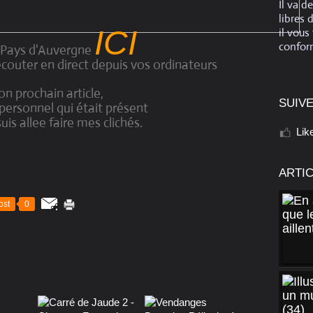
Il va d
libres 
ICI
il vous
conform
 Pays d'Auvergne
écouter en direct depuis vos ordinateurs
n prochain article,
SUIVE
personnel qui était présent
suis allee faire mes clichés.
Lik
ARTI
ost
0