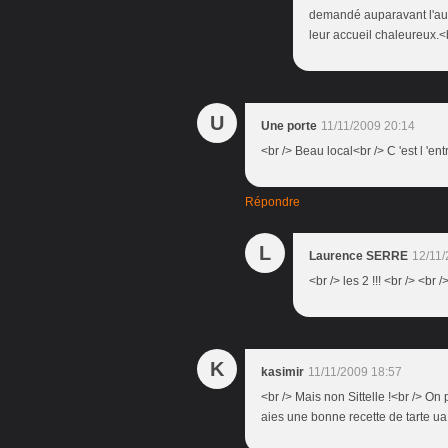
demandé auparavant l'auto
leur accueil chaleureux.<b
U
Une porte
11/11/2009 20:14
<br /> Beau local<br /> C 'est l 'ent
Répondre
L
Laurence SERRE
12/11/
<br /> les 2 !!! <br /> <br /
K
kasimir
11/11/2009 18:57
<br /> Mais non Sittelle !<br /> O
aies une bonne recette de tarte ua