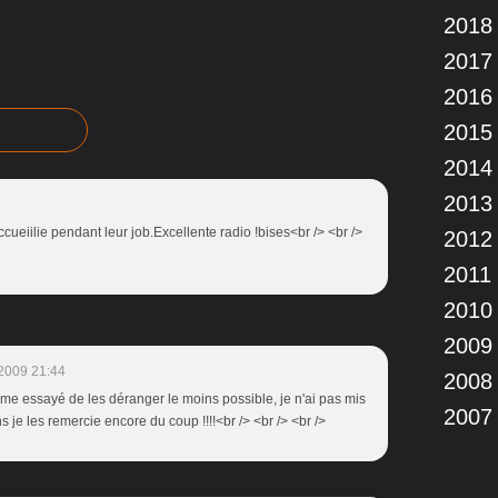
2018
2017
2016
2015
2014
2013
ccueiilie pendant leur job.Excellente radio !bises<br /> <br />
2012
2011
2010
2009
2009 21:44
2008
meme essayé de les déranger le moins possible, je n'ai pas mis
2007
iens je les remercie encore du coup !!!!<br /> <br /> <br />