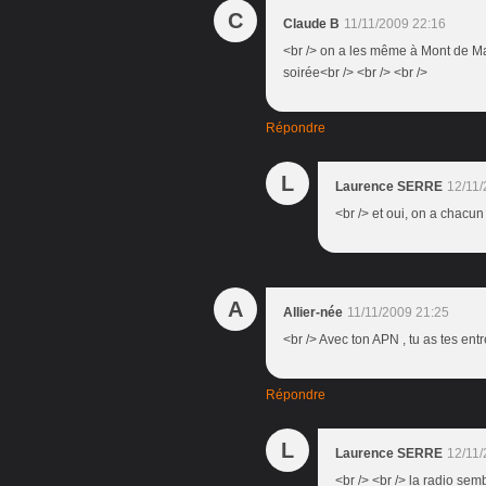
C
Claude B
11/11/2009 22:16
<br /> on a les même à Mont de Ma
soirée<br /> <br /> <br />
Répondre
L
Laurence SERRE
12/11/
<br /> et oui, on a chacun 
A
Allier-née
11/11/2009 21:25
<br /> Avec ton APN , tu as tes entr
Répondre
L
Laurence SERRE
12/11/
<br /> <br /> la radio se