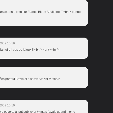
rsan, mais bien sur France Bleue Aquitaine ;))<br /> bonne
2009 10:16
la notre ! pas de jaloux !!!<br /> <br /> <br />
ées partout.Bravo et bises<br /> <br /> <br />
2009 10:19
mble ouverte à tout public<br /> mais j'avais quand meme