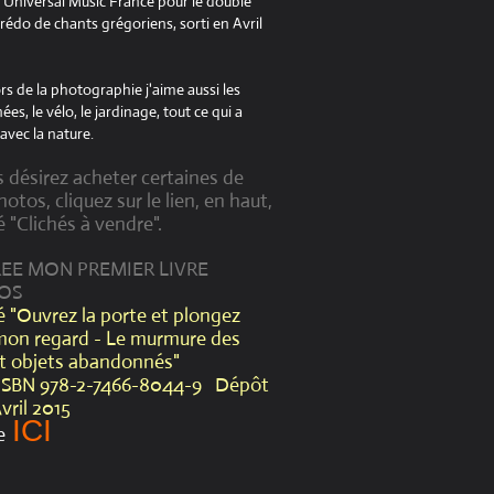
à Universal Music France pour le double
édo de chants grégoriens, sorti en Avril
s de la photographie j'aime aussi les
es, le vélo, le jardinage, tout ce qui a
avec la nature.
s désirez acheter certaines de
otos, cliquez sur le lien, en haut,
é "Clichés à vendre".
CREE MON PREMIER LIVRE
OS
lé "Ouvrez la porte et plongez
mon regard - Le murmure des
et objets abandonnés"
ISBN 978-2-7466-8044-9 Dépôt
Avril 2015
ICI
e