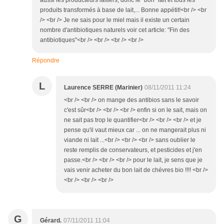
aussi les producteurs laitiers, donc le "bon" lait et tous les
produits transformés à base de lait,... Bonne appétit!<br /> <br
/> <br /> Je ne sais pour le miel mais il existe un certain
nombre d'antibiotiques naturels voir cet article: "Fin des
antibiotiques"<br /> <br /> <br /> <br />
Répondre
L
Laurence SERRE (Marinier)
08/11/2011 11:24
<br /> <br /> on mange des antibios sans le savoir
c'est sûr<br /> <br /> <br /> enfin si on le sait, mais on
ne sait pas trop le quantifier<br /> <br /> <br /> et je
pense qu'il vaut mieux car ... on ne mangerait plus ni
viande ni lait ...<br /> <br /> <br /> sans oublier le
reste remplis de conservateurs, et pesticides et j'en
passe.<br /> <br /> <br /> pour le lait, je sens que je
vais venir acheter du bon lait de chévres bio !!!! <br />
<br /> <br /> <br />
G
Gérard.
07/11/2011 11:04