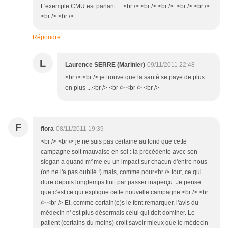
L'exemple CMU est parlant ....<br /> <br /> <br /> <br /> <br />
<br /> <br />
Répondre
L
Laurence SERRE (Marinier)
09/11/2011 22:48
<br /> <br /> je trouve que la santé se paye de plus
en plus ...<br /> <br /> <br /> <br />
F
fiora
08/11/2011 19:39
<br /> <br /> je ne suis pas certaine au fond que cette
campagne soit mauvaise en soi : la précédente avec son
slogan a quand m^me eu un impact sur chacun d'entre nous
(on ne l'a pas oublié !) mais, comme pour<br /> tout, ce qui
dure depuis longtemps finit par passer inaperçu. Je pense
que c'est ce qui explique cette nouvelle campagne.<br /> <br
/> <br /> Et, comme certain(e)s le font remarquer, l'avis du
médecin n' est plus désormais celui qui doit dominer. Le
patient (certains du moins) croit savoir mieux que le médecin