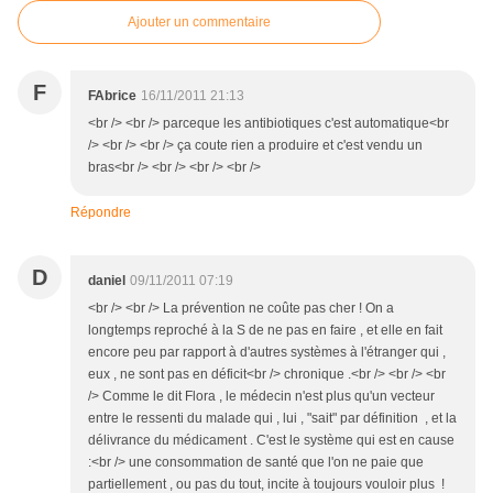
Ajouter un commentaire
F
FAbrice
16/11/2011 21:13
<br /> <br /> parceque les antibiotiques c'est automatique<br
/> <br /> <br /> ça coute rien a produire et c'est vendu un
bras<br /> <br /> <br /> <br />
Répondre
D
daniel
09/11/2011 07:19
<br /> <br /> La prévention ne coûte pas cher ! On a
longtemps reproché à la S de ne pas en faire , et elle en fait
encore peu par rapport à d'autres systèmes à l'étranger qui ,
eux , ne sont pas en déficit<br /> chronique .<br /> <br /> <br
/> Comme le dit Flora , le médecin n'est plus qu'un vecteur
entre le ressenti du malade qui , lui , "sait" par définition , et la
délivrance du médicament . C'est le système qui est en cause
:<br /> une consommation de santé que l'on ne paie que
partiellement , ou pas du tout, incite à toujours vouloir plus !