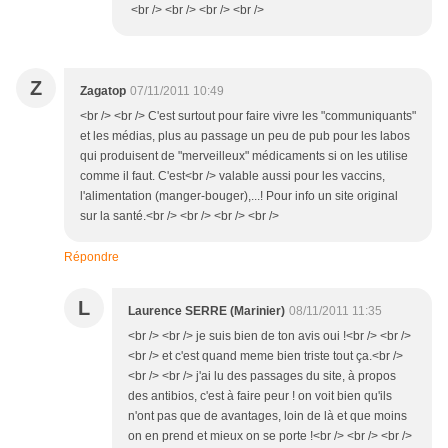
<br /> <br /> <br /> <br />
Z
Zagatop
07/11/2011 10:49
<br /> <br /> C'est surtout pour faire vivre les "communiquants"
et les médias, plus au passage un peu de pub pour les labos
qui produisent de "merveilleux" médicaments si on les utilise
comme il faut. C'est<br /> valable aussi pour les vaccins,
l'alimentation (manger-bouger),...! Pour info un site original
sur la santé.<br /> <br /> <br /> <br />
Répondre
L
Laurence SERRE (Marinier)
08/11/2011 11:35
<br /> <br /> je suis bien de ton avis oui !<br /> <br />
<br /> et c'est quand meme bien triste tout ça.<br />
<br /> <br /> j'ai lu des passages du site, à propos
des antibios, c'est à faire peur ! on voit bien qu'ils
n'ont pas que de avantages, loin de là et que moins
on en prend et mieux on se porte !<br /> <br /> <br />