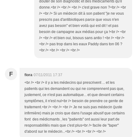
douter de son diagnostic et des médicaments qu'il
donne.<br /> <br /> <br /> c'est grave non ?<br /> <br
/> <br /> Si un médecin dit à son patient "je ne vous
prescris pas d'antibiotiques parce que vous n'en
avez pas besoin" et bien voilà qui est dit ! et pas
besoin de campagne aux médias pour ça !<br /> <br
/> <br /> et bien oui, bisous sans antio ! <br /> <br />
<br /> pas trop dans les eaux Paddy dans ton 06 ?
<br /> <br /> <br /> <br />
F
fiora
07/11/2011 17:37
<br /> <br /> il y a les médecins qui prescrivent ... et les
patients qui les demandent ou qui ne comprennent pas que,
justement, ce n'est pas automatique... et que devant certains
symptômes, il n'est nul<br /> besoin de prendre ce gente de
traitement.<br /> <br /> <br /> Je ne suis pas médecin (juste
infirmière) mais je crois que dans l'usage abusif que certains
font des médicmants , les "patients" ont aussi leur part de
responsabilités mais que c'est plus<br /> facile de "taper"
d'abord sur le médecin...<br /> <br /> <br /> <br />