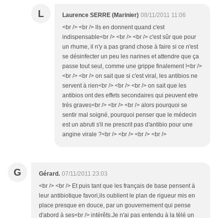
L
Laurence SERRE (Marinier)
08/11/2011 11:06
<br /> <br /> lls en donnent quand c'est
indispensable<br /> <br /> <br /> c'est sûr que pour
un rhume, il n'y a pas grand chose à faire si ce n'est
se désinfecter un peu les narines et attendre que ça
passe tout seul, comme une grippe finalement !<br />
<br /> <br /> on sait que si c'est viral, les antibios ne
servent à rien<br /> <br /> <br /> on sait que les
antibios ont des effets secondaires qui peuvent etre
trés graves<br /> <br /> <br /> alors pourquoi se
sentir mal soigné, pourquoi penser que le médecin
est un abruti s'il ne prescrit pas d'antibio pour une
angine virale ?<br /> <br /> <br /> <br />
G
Gérard.
07/11/2011 23:03
<br /> <br /> Et puis tant que les français de base pensent à
leur antibiotique favori,ils oublient le plan de rigueur mis en
place presque en douce, par un gouvernement qui pense
d'abord à ses<br /> intérêts.Je n'ai pas entendu à la télé un