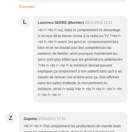
Répondre
L
Laurence SERRE (Marinier)
08/11/2011 11:21
<br /> <br /> oui, mais le comprennent ils davantage
si on leur dit la meme chose à la radio ou TV ?<br />
<br /> <br /> avant, les gens le comprennaient trés
bien et on ne doutait pas des compétences du
medecin de famille, alors pourquoi maintenant les
gens sont plus bêtes que les générations antérieures
?<br /> <br /> <br /> le médecin devrait pouvoir
expliquer ça simplement à son patient sans qu'il y ait
besoin de remuer ciel et terre pour ça. Des affiches
dans les salles d'attente, le mot pertinent du
médecin, et<br /> voilà !<br /> <br /> <br /> <br /> <br
/> <br /> <br />
Z
Zagatop
07/11/2011 17:01
<br /> <br /> Pas uniquement les producteurs de viande mais