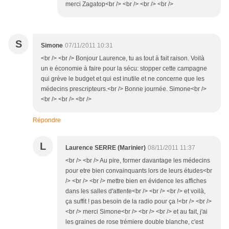
merci Zagatop<br /> <br /> <br /> <br />
S
Simone
07/11/2011 10:31
<br /> <br /> Bonjour Laurence, tu as tout à fait raison. Voilà
un e économie à faire pour la sécu: stopper cette campagne
qui grève le budget et qui est inutile et ne concerne que les
médecins prescripteurs.<br /> Bonne journée. Simone<br />
<br /> <br /> <br />
Répondre
L
Laurence SERRE (Marinier)
08/11/2011 11:37
<br /> <br /> Au pire, former davantage les médecins
pour etre bien convainquants lors de leurs études<br
/> <br /> <br /> mettre bien en évidence les affiches
dans les salles d'attente<br /> <br /> <br /> et voilà,
ça suffit ! pas besoin de la radio pour ça !<br /> <br />
<br /> merci Simone<br /> <br /> <br /> et au fait, j'ai
les graines de rose trémiere double blanche, c'est