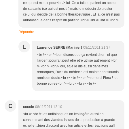
ce qui est mieux pour<br /> lui. On a fait du patient un acteur
de sa santé (ce qui est positif) mais le médecin doit rester
celui qui décide de la bonne thérapeutique . Et là, ce n'est pas
automatique dans l'esprit du patient. <br /> <br /> <br /> <br />
Répondre
L
Laurence SERRE (Marinier)
08/11/2011 21:37
<br /> <br /> ben disons que ça revient cher ! et que
l'argent pourrait peut etre etre utilisé autrement !<br
/> <br /> <br /> oui, et je le dis aussi dans mes
remarques, l'avis du médecin est maintenant soumis
remis en doute.<br /> <br /> <br /> remerci Fiora ! et
bonne soiree<br /> <br /> <br /> <br />
C
cocole
08/11/2011 12:10
<br /> <br /> les antibiotiques on les ingère aussi en
consommant des viandes issues de la production à grande
échelle....bien d'accord avec ton article et les réactions qu'il