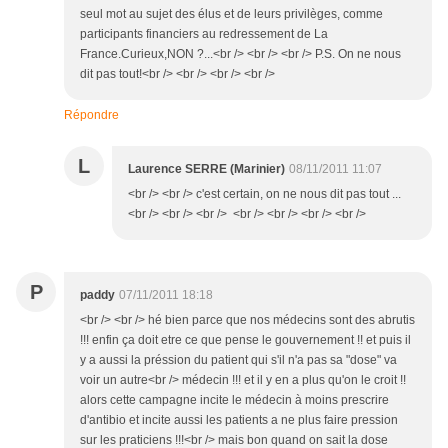
seul mot au sujet des élus et de leurs privilèges, comme
participants financiers au redressement de La
France.Curieux,NON ?...<br /> <br /> <br /> P.S. On ne nous
dit pas tout!<br /> <br /> <br /> <br />
Répondre
L
Laurence SERRE (Marinier)
08/11/2011 11:07
<br /> <br /> c'est certain, on ne nous dit pas tout ...
<br /> <br /> <br /> <br /> <br /> <br /> <br />
P
paddy
07/11/2011 18:18
<br /> <br /> hé bien parce que nos médecins sont des abrutis
!!! enfin ça doit etre ce que pense le gouvernement !! et puis il
y a aussi la préssion du patient qui s'il n'a pas sa "dose" va
voir un autre<br /> médecin !!! et il y en a plus qu'on le croit !!
alors cette campagne incite le médecin à moins prescrire
d'antibio et incite aussi les patients a ne plus faire pression
sur les praticiens !!!<br /> mais bon quand on sait la dose