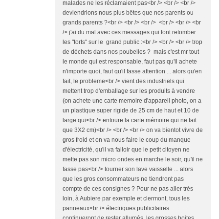
malades ne les réclamaient pas<br /> <br /> <br />
deviendrions nous plus bêtes que nos parents ou
grands parents ?<br /> <br /> <br /> <br /> <br /> <br
/> j'ai du mal avec ces messages qui font retomber
les "torts" sur le grand public :<br /> <br /> <br /> trop
de déchets dans nos poubelles ? mais c'est mr tout
le monde qui est responsable, faut pas qu'il achete
n'importe quoi, faut qu'il fasse attention ... alors qu'en
fait, le probleme<br /> vient des industriels qui
mettent trop d'emballage sur les produits à vendre
(on achete une carte memoire d'appareil photo, on a
un plastique super rigide de 25 cm de haut et 10 de
large qui<br /> entoure la carte mémoire qui ne fait
que 3X2 cm)<br /> <br /> <br /> on va bientot vivre de
gros froid et on va nous faire le coup du manque
d'électricité, qu'il va falloir que le petit citoyen ne
mette pas son micro ondes en marche le soir, qu'il ne
fasse pas<br /> tourner son lave vaisselle ... alors
que les gros consommateurs ne tiendront pas
compte de ces consignes ? Pour ne pas aller trés
loin, à Aubiere par exemple et clermont, tous les
panneaux<br /> électriques publicitaires
continueront de rester allumés, les grosses boites