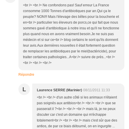
<br /> <br /> Ne confondons pas! Sauf erreur La France
consomme 1000 Tonnes d'antibiotiques par an.Qui ça le
peuple? NON!!! Mais l'élevage des bêtes pour la boucherie et
en<br /> particulier les éleveurs de porcs,ce qui fait que nous
sommes gavé d'antibiotique à notre insu et qu'il ne fonctionne
plus quand nous en avons vraiment besoin.Je ne suis pas
médecin et si sur ce<br /> blog certains le sont qu'ils donnent
leur avis.Aux dernières nouvelles il était fortement question
de remplacer les antibiotiques par le miel(bactéricide), pour
traiter certaines pathologies...A<br /> suivre de près...<br />
<br /> <br /> <br />
Répondre
L
Laurence SERRE (Marinier)
08/11/2011 11:33
<br /> <br /> d'un autre côté si les animaux n'étaient
pas soignés aux antibios<br /> <br /> <br /> que se
passerait il ?<br /> <br /> <br /> mais là, je ne peux
discuter car c'est un domaine qui m'échappe
totalement<br /> <br /> <br /> mais c'est sûr que des
antios, de par ce biais détourné, on en ingurgite ...