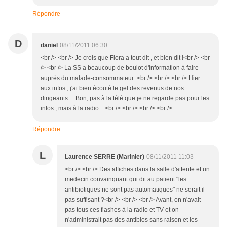
Répondre
D
daniel
08/11/2011 06:30
<br /> <br /> Je crois que Fiora a tout dit , et bien dit !<br /> <br
/> <br /> La SS a beaucoup de boulot d'information à faire
auprès du malade-consommateur .<br /> <br /> <br /> Hier
aux infos , j'ai bien écouté le gel des revenus de nos
dirigeants ....Bon, pas à la télé que je ne regarde pas pour les
infos , mais à la radio . <br /> <br /> <br /> <br />
Répondre
L
Laurence SERRE (Marinier)
08/11/2011 11:03
<br /> <br /> Des affiches dans la salle d'attente et un
medecin convainquant qui dit au patient "les
antibiotiques ne sont pas automatiques" ne serait il
pas suffisant ?<br /> <br /> <br /> Avant, on n'avait
pas tous ces flashes à la radio et TV et on
n'administrait pas des antibios sans raison et les