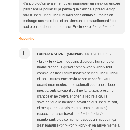
d'antibio qu'on avale rien qu'en mangeant un steak ou encore
plus dans le poulet !!!! je pense que c'est deja presque trop
tard !! <br /> <br /> <br /> bisous sans antibio au moins on
mélange nos microbes et on s'immunise mutuellement !! (en
tout bien tout honneur bien sur !!!) <br /> <br /> <br /> <br />
Répondre
L
Laurence SERRE (Marinier)
08/11/2011 11:16
<br /> <br /> Les médecins d'aujourd'hui sont bien
moins reconnus qu'avant<br /> <br /> <br /> tout
comme les instituteurs finalement<br /> <br /> <br />
et tant d'autres encore<br /> <br /> <br /> avant,
quand mon medecin me soignait pour une grippe
mes parents savaient qu'il ne fallait pas prescrire
d'antios et ne trouvaient rien à redire à ça. Ils
savaient que le médecin savait ce qu'il<br /> faisait,
et mes parents (mais comme tous les autres)
respectaient son travail.<br /> <br /> <br />
maintenant, plus ce meme respect, un médecin ça
s'est banalisé<br /> <br /> <br /> et on arrive meme à