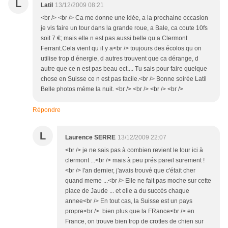
L
Latil
13/12/2009 08:21
<br /> <br /> Ca me donne une idée, a la prochaine occasion
je vis faire un tour dans la grande roue, a Bale, ca coute 10fs
soit 7 €; mais elle n est pas aussi belle qu a Clermont
Ferrant.Cela vient qu il y a<br /> toujours des écolos qu on
utilise trop d énergie, d autres trouvent que ca dérange, d
autre que ce n est pas beau ect.... Tu sais pour faire quelque
chose en Suisse ce n est pas facile.<br /> Bonne soirée Latil
Belle photos méme la nuit. <br /> <br /> <br /> <br />
Répondre
L
Laurence SERRE
13/12/2009 22:07
<br /> je ne sais pas à combien revient le tour ici à
clermont ...<br /> mais à peu prés pareil surement !
<br /> l'an dernier, j'avais trouvé que c'était cher
quand meme ...<br /> Elle ne fait pas moche sur cette
place de Jaude ... et elle a du succés chaque
annee<br /> En tout cas, la Suisse est un pays
propre<br /> bien plus que la FRance<br /> en
France, on trouve bien trop de crottes de chien sur