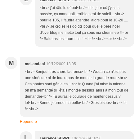
Laurence SERRE
10/12/2009 16:55
<br /> j'ai râté le début<br /> et le jour où j'y suis
passée, ça manquait terriblement de soleil ...<br />
pour le 105, il faudra attendre, alors pour le 10-20 ....
<br /> Je croise les doigts pour que le pere noel
d'overblog me mette tout ça sous ma cheminee !! <br
/> Saluons les Laurence !!!!<br /> <br /> <br /> <br />
M
mel-and-tof
10/12/2009 13:05
<br /> Bonjour très chère laurence<br /> Wouah ce n'est pas
une sinécure ni de tout repos de monter la grande roue<br />
Ces photos sont géniales !!!<br /> Quand j'ai mise la mienne
on m'a demandé si j'étais montée dessus alors à mon tour de
demander<br /> Tu auras le courage de monter dessus ?
lol<br /> Bonne journée ma belle<br /> Gros bisous<br /> <br
/> <br />
Répondre
L
Laurence SERRE
10/12/2009 16:56