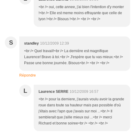
<br /> oui, cette annee, j'ai bien l'intention d'y monter
!<br /> Elle est meme moins effrayante que celle de
lyon !<br /> Bisous !<br /> <br /> <br />
S
standley
10/12/2009 12:39
<br /> Quel travail!<br /> La dernière est magnifique
Laurence! Bravo à toi.<br /> J'espère que tu vas mieux.<br />
Passe une bonne journée. Bisous<br /> <br /> <br />
Répondre
L
Laurence SERRE
10/12/2009 16:57
<br /> pour la derniere, j'aurais voulu avoir la grande
roue dans toute sa hauteur mais pas possible d'où
j'étais avec l'apn que j'avais sur moi ...<br /> Il
semblerait que j'aille mieux oui ...<br /> merci
Richard et bonne soiree<br /> <br /> <br />