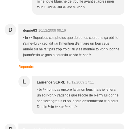
mine toute blanche de trouille avant et aprés mon
tour !!! <br /> <br /> <br /> <br />
D
domie63
10/12/2009 08:16
<br /> Superbes ces photos que de belles couleurs, ça pétille!
j'aime<br /> ceci dit j'ai l'intention d'en faire un tour cette
année s'il ne fait pas trop froid!! tu y es montée toi<br /> bonne
journée<br /> gros bisous<br /> <br /> <br />
Répondre
L
Laurence SERRE
10/12/2009 17:11
<br /> non, pas encore fait mon tour, mais je le ferai
un soir<br /> j'attends que l'école de Rémy lui donne
son ticket gratuit et on le fera ensemble<br /> bisous
Domie !<br /> <br /> <br />