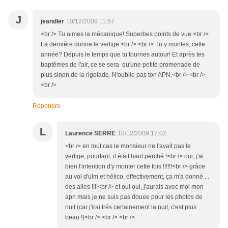
J
jeandler
10/12/2009 11:57
<br /> Tu aimes la mécanique! Superbes points de vue.<br />
La dernière donne le vertige.<br /> <br /> Tu y montes, cette
année? Depuis le temps que tu tournes autour! Et après tes
baptêmes de l'air, ce se sera qu'une petite promenade de
plus sinon de la rigolade. N'oublie pas ton APN.<br /> <br />
<br />
Répondre
L
Laurence SERRE
10/12/2009 17:02
<br /> en tout cas le monsieur ne l'avait pas le
vertige, pourtant, il était haut perché !<br /> oui, j'ai
bien l'intention d'y monter cette fois !!!!!!<br /> grâce
au vol d'ulm et hélico, effectivement, ça m'a donné ...
des ailes !!!!<br /> et oui oui, j'aurais avec moi mon
apn mais je ne suis pas douee pour les photos de
nuit (car j'irai trés certainement la nuit, c'est plus
beau !)<br /> <br /> <br />