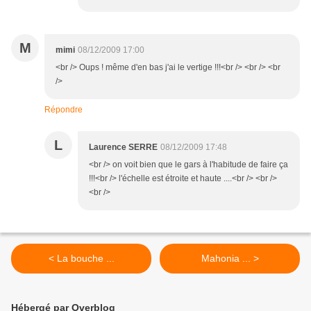
M
mimi
08/12/2009 17:00
<br /> Oups ! même d'en bas j'ai le vertige !!!<br /> <br /> <br
/>
Répondre
L
Laurence SERRE
08/12/2009 17:48
<br /> on voit bien que le gars à l'habitude de faire ça
!!!<br /> l'échelle est étroite et haute ....<br /> <br />
<br />
< La bouche ...
Mahonia ... >
Hébergé par Overblog