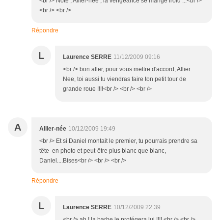
<br /> Noté , Allier-née , la vengeance se mange froid ...<br />
<br /> <br />
Répondre
L
Laurence SERRE
11/12/2009 09:16
<br /> bon aller, pour vous mettre d'accord, Allier
Nee, toi aussi tu viendras faire ton petit tour de
grande roue !!!!<br /> <br /> <br />
A
Allier-née
10/12/2009 19:49
<br /> Et si Daniel montait le premier, tu pourrais prendre sa
tête en photo et peut-être plus blanc que blanc,
Daniel....Bises<br /> <br /> <br />
Répondre
L
Laurence SERRE
10/12/2009 22:39
<br /> ah ! la barbe le protégera lui !!!! <br /> <br />