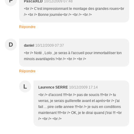
P
PascalXLD
10/12/2009 07:48
<br /> C'est impressionnant le montage des grandes roues<br
/> <br /> Bonne journée<br /> <br /> <br />
Répondre
D
daniel
10/12/2009 07:37
<br /> Noté , Lolo , je seras à l'accueil pour immortaéliser ton
minois avant/après !<br /> <br /> <br />
Répondre
L
Laurence SERRE
10/12/2009 17:14
<br /> d'accord !!!!<br /> pas de soucis !!!<br /> tu
verras, je serais guillerette avant et aprés<br /> j'ai
fait ... pire cette annee !!!<br /> je suis en conditions
maintenant !!!!<br /> OK, je te dirai quand j'irai !!! <br
/> <br /> <br />