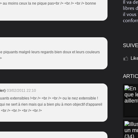
Il va d
r /> au moins ceux la ne pique pas<br /> <br /> <br /> bonne
libres 
il vous
conform
SUIVE
de piquants malgré leurs regards bien doux et leurs couleurs
Lik
/>
ARTI
er)
03/02/2011 22:10
iquants extensibles !<br /> <br /> <br /> ou le nez extensible !
c qui ne sert à rien mais qui a bien plu à mon objectif d'appareil
 <br /> <br /> <br /> <br />