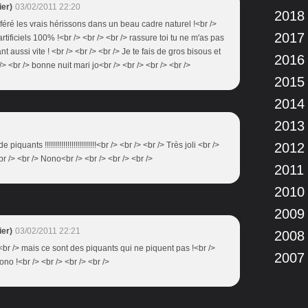
er)
03/02/2011 22:20
2018
éféré les vrais hérissons dans un beau cadre naturel !<br />
2017
artificiels 100% !<br /> <br /> <br /> rassure toi tu ne m'as pas
nt aussi vite ! <br /> <br /> <br /> Je te fais de gros bisous et
2016
> <br /> bonne nuit mari jo<br /> <br /> <br /> <br />
2015
2014
2013
uants !!!!!!!!!!!!!!!!!!!!!!!!!<br /> <br /> <br /> Très joli <br />
2012
r /> <br /> Nono<br /> <br /> <br /> <br />
2011
2010
2009
er)
03/02/2011 22:21
2008
> <br /> mais ce sont des piquants qui ne piquent pas !<br />
2007
no !<br /> <br /> <br /> <br />