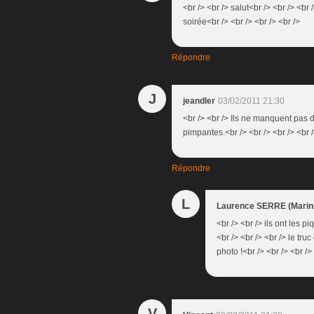
<br /> <br /> salut<br /> <br /> <b
soirée<br /> <br /> <br /> <br />
Répondre
J
jeandler
03/02/2011 21:30
<br /> <br /> Ils ne manquent pas 
pimpantes.<br /> <br /> <br /> <br 
Répondre
L
Laurence SERRE (Marini
<br /> <br /> ils ont les p
<br /> <br /> <br /> le tru
photo !<br /> <br /> <br />
V