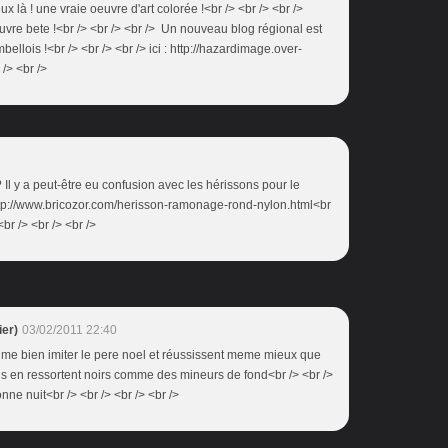
x là ! une vraie oeuvre d'art colorée !<br /> <br /> <br />
uvre bete !<br /> <br /> <br /> Un nouveau blog régional est
bellois !<br /> <br /> <br /> ici : http://hazardimage.over-
 /> <br />
 Il y a peut-être eu confusion avec les hérissons pour le
ttp://www.bricozor.com/herisson-ramonage-rond-nylon.html<br
br /> <br /> <br />
er)
03/02/2011 22:40
aime bien imiter le pere noel et réussissent meme mieux que
et ils en ressortent noirs comme des mineurs de fond<br /> <br />
nne nuit<br /> <br /> <br /> <br />