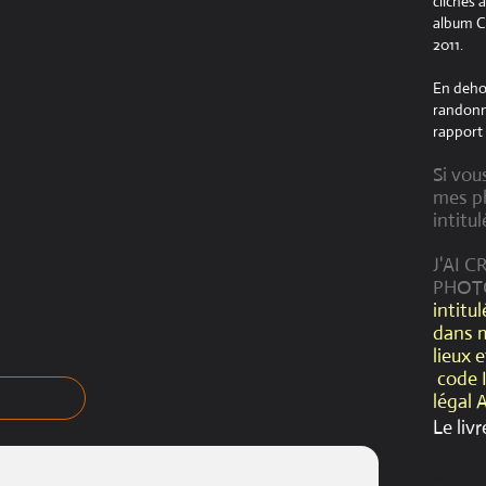
clichés 
album Cr
2011.
En dehor
randonné
rapport 
Si vou
mes ph
intitul
J'AI 
PHOT
intitu
dans 
lieux 
code 
légal 
Le livr