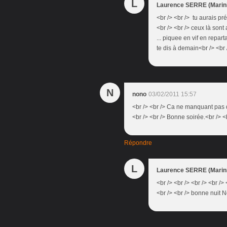
L
Laurence SERRE (Marini
<br /> <br /> tu aurais pr
<br /> <br /> ceux là sont 
... piquee en vif en reparta
te dis à demain<br /> <br /
N
nono
03/02/2011 15:57
<br /> <br /> Ca ne manquant pas de piq
<br /> <br /> Bonne soirée.<br /> <b
Répondre
L
Laurence SERRE (Marini
<br /> <br /> <br /> <br /
<br /> <br /> bonne nuit No