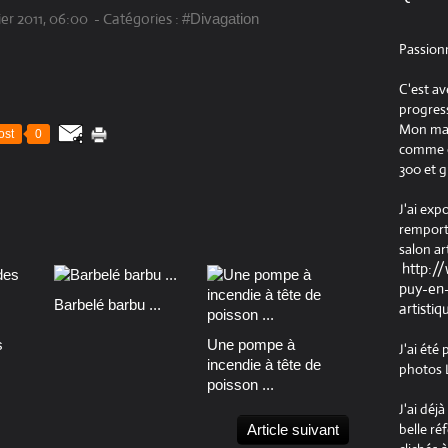
ier 2011, 06:00
-
Catégories :
#Divagation
Passion
C'est av
progress
Mon maté
ost
0
comme ob
300 et g
J'ai exp
remport
salon ar
http:/
puy-en-
Barbelé barbu ...
artistiq
s
Une pompe à
J'ai été
incendie à tête de
photos L
poisson ...
J'ai déj
belle ré
Article suivant