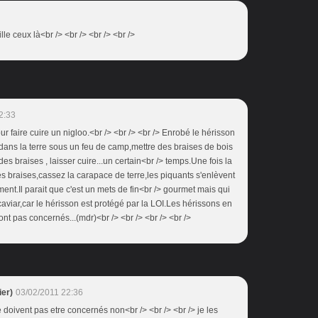
lle ceux là<br /> <br /> <br /> <br />
2:33
 faire cuire un nigloo.<br /> <br /> <br /> Enrobé le hérisson
 dans la terre sous un feu de camp,mettre des braises de bois
des braises , laisser cuire...un certain<br /> temps.Une fois la
es braises,cassez la carapace de terre,les piquants s'enlèvent
ment.Il parait que c'est un mets de fin<br /> gourmet mais qui
caviar,car le hérisson est protégé par la LOI.Les hérissons en
t pas concernés...(mdr)<br /> <br /> <br /> <br />
er)
03/02/2011 22:36
e doivent pas etre concernés non<br /> <br /> <br /> je les