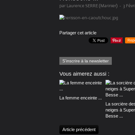
par Laurence SERRE (Marinier)
-
3 Févr
Partager cet article
Rep
S'inscrire à la newsletter
Vous aimerez aussi :
La femme enceinte ...
La sorcière de
neiges à Super
Besse ...
Article précédent