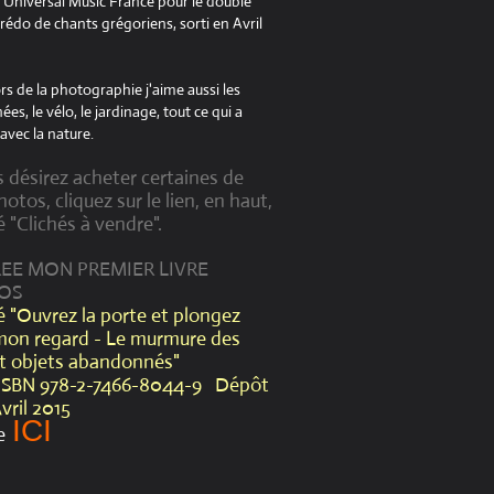
à Universal Music France pour le double
édo de chants grégoriens, sorti en Avril
s de la photographie j'aime aussi les
es, le vélo, le jardinage, tout ce qui a
avec la nature.
s désirez acheter certaines de
otos, cliquez sur le lien, en haut,
é "Clichés à vendre".
CREE MON PREMIER LIVRE
OS
lé "Ouvrez la porte et plongez
mon regard - Le murmure des
et objets abandonnés"
ISBN 978-2-7466-8044-9 Dépôt
Avril 2015
ICI
e