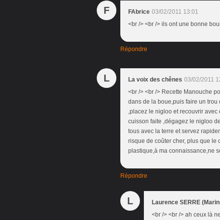
F
FAbrice
03/02/2011 13:01
<br /> <br /> ils ont une bonne boui
Répondre
L
La voix des chênes
03/02/2011 1
<br /> <br /> Recette Manouche pour
dans de la boue,puis faire un trou
,placez le nigloo et recouvrir avec 
cuisson faite ,dégagez le nigloo d
tous avec la terre et servez rapide
risque de coûter cher, plus que le 
plastique,à ma connaissance,ne son
Répondre
L
Laurence SERRE (Marini
<br /> <br /> ah ceux là n