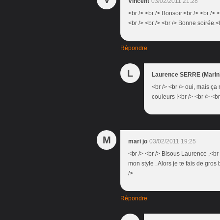
Vincent
03/02/2011 21:28
<br /> <br /> Bonsoir.<br /> <br /> 
<br /> <br /> <br /> Bonne soirée.<b
Répondre
L
Laurence SERRE (Marini
<br /> <br /> oui, mais ça n
couleurs !<br /> <br /> <b
M
mari jo
03/02/2011 19:25
<br /> <br /> Bisous Laurence ,<br /
mon style . Alors je te fais de gros
/>
Répondre