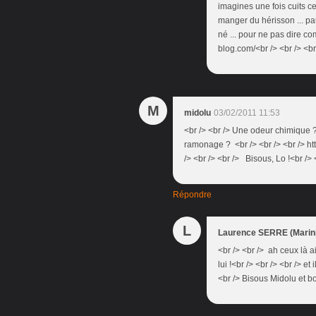
imagines une fois cuits ceu
manger du hérisson ... pa
né ... pour ne pas dire com
blog.com/<br /> <br /> <br
M
midolu
03/02/2011 11:53
<br /> <br /> Une odeur chimique ?
ramonage ? <br /> <br /> <br /> h
/> <br /> <br /> Bisous, Lo !<br /> <
Répondre
L
Laurence SERRE (Marini
<br /> <br /> ah ceux là 
lui !<br /> <br /> <br /> 
<br /> Bisous Midolu et bo