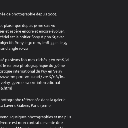
née de photographie depuis 2007.
ec plaisir que depuis je me suis vu
er et espère encore et encore évoluer.
riel est le boitier Sony Alpha 65 avec
jectifs Sony le 30 mm, le 18-55 et le 75-
rand angle 10-20
osé plusieurs fois mes clichés ; en 2016 j'ai
é le 1er prix photographique du 37éme
tistique international du Puy en Velay
/www.moipourvous.net/2016/08/le-
velay-37eme-salon-international-
ue.html
 photographe référencée dans la galerie
a Laverie Galerie, Paris 17éme.
à vendu quelques photographies et ma plus
férence est mon contrat de vente de 2