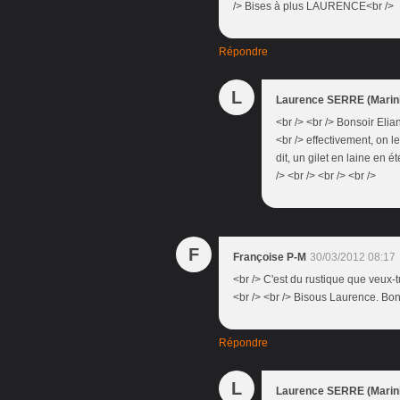
/> Bises à plus LAURENCE<br />
Répondre
L
Laurence SERRE (Marini
<br /> <br /> Bonsoir Elia
<br /> effectivement, on le
dit, un gilet en laine en ét
/> <br /> <br /> <br />
F
Françoise P-M
30/03/2012 08:17
<br /> C'est du rustique que veux-tu
<br /> <br /> Bisous Laurence. Bo
Répondre
L
Laurence SERRE (Marini