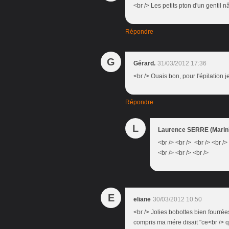
<br /> Les petits pton d'un gentil
Répondre
G
Gérard.
31/03/2012 17:36
<br /> Ouais bon, pour l'épilation 
Répondre
L
Laurence SERRE (Marini
<br /> <br /> <br /> <br />
<br /> <br /> <br />
E
eliane
30/03/2012 10:50
<br /> Jolies bobottes bien fourrées
compris ma mére disait "ce<br /> qu