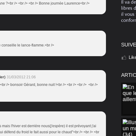
Il va d
 nâne ?<br /> <br /> <br /> Bonne journée Laurence<br />
libres 
il vous
conform
SUIVE
je conseille le lance-flamme.<br />
Lik
ARTI
er)
31/03/2012 21:06
 <br /> bonsoir Gérard, bonne nuit !<br /> <br /> <br /> <br />
 mais l'hiver est derriére nous(j'espére) il est prévoyant j'ai
i défend du froid le fait aussi pour le chaud"<br /> <br /> <br