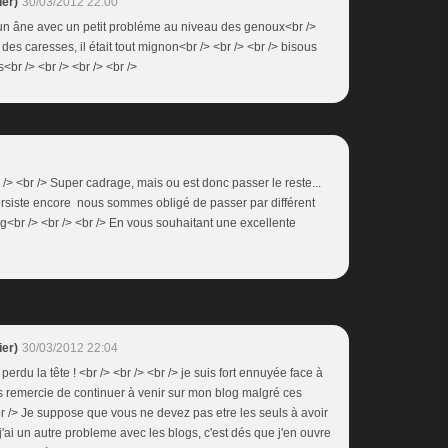
er)
30/03/2012 22:00
! un âne avec un petit probléme au niveau des genoux<br />
 à des caresses, il était tout mignon<br /> <br /> <br /> bisous
br /> <br /> <br /> <br />
 /> <br /> Super cadrage, mais ou est donc passer le reste...
persiste encore nous sommes obligé de passer par différent
g<br /> <br /> <br /> En vous souhaitant une excellente
er)
30/03/2012 22:04
perdu la tête ! <br /> <br /> <br /> je suis fort ennuyée face à
 remercie de continuer à venir sur mon blog malgré ces
r /> Je suppose que vous ne devez pas etre les seuls à avoir
 j'ai un autre probleme avec les blogs, c'est dés que j'en ouvre