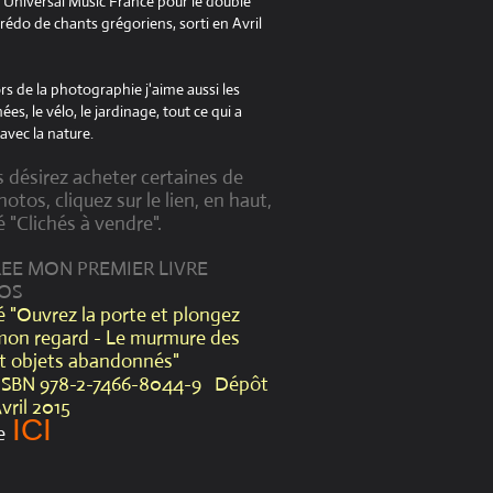
à Universal Music France pour le double
édo de chants grégoriens, sorti en Avril
s de la photographie j'aime aussi les
es, le vélo, le jardinage, tout ce qui a
avec la nature.
s désirez acheter certaines de
otos, cliquez sur le lien, en haut,
é "Clichés à vendre".
CREE MON PREMIER LIVRE
OS
lé "Ouvrez la porte et plongez
mon regard - Le murmure des
et objets abandonnés"
ISBN 978-2-7466-8044-9 Dépôt
Avril 2015
ICI
e