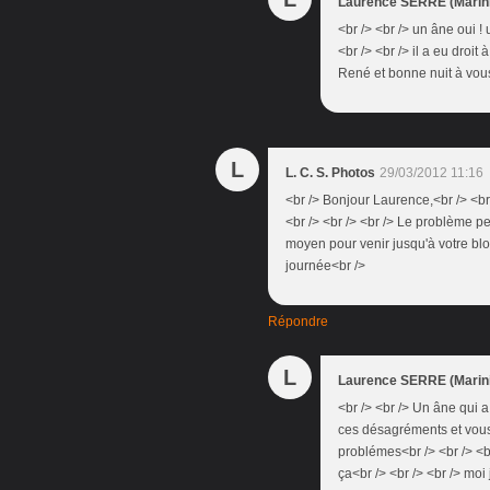
Laurence SERRE (Marini
<br /> <br /> un âne oui 
<br /> <br /> il a eu droit
René et bonne nuit à vous<
L
L. C. S. Photos
29/03/2012 11:16
<br /> Bonjour Laurence,<br /> <br
<br /> <br /> <br /> Le problème 
moyen pour venir jusqu'à votre blo
journée<br />
Répondre
L
Laurence SERRE (Marini
<br /> <br /> Un âne qui a 
ces désagréments et vous
problémes<br /> <br /> <b
ça<br /> <br /> <br /> moi