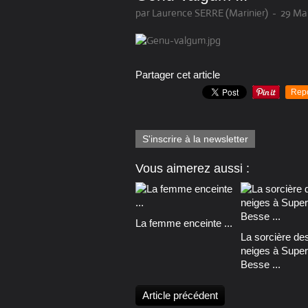
par Laurence SERRE (Marinier)
-
29 Mar
Partager cet article
Rep
S'inscrire à la newsletter
Vous aimerez aussi :
La femme enceinte ...
La sorcière de
neiges à Super
Besse ...
Article précédent