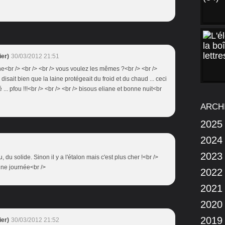
er)
30/03/2012 21:51
ne<br /> <br /> <br /> vous voulez les mêmes ?<br /> <br />
 disait bien que la laine protégeait du froid et du chaud ... ceci
é ... pfou !!!<br /> <br /> <br /> bisous eliane et bonne nuit<br
ARCH
2025
2024
2023
, du solide. Sinon il y a l'étalon mais c'est plus cher !<br />
nne journée<br />
2022
2021
2020
2019
er)
30/03/2012 21:52