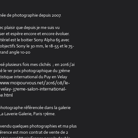
née de photographie depuis 2007.
ec plaisir que depuis je me suis vu
er et espère encore et encore évoluer.
riel est le boitier Sony Alpha 65 avec
jectifs Sony le 30 mm, le 18-55 et le 75-
rand angle 10-20
osé plusieurs fois mes clichés ; en 2016 j'ai
é le 1er prix photographique du 37éme
tistique international du Puy en Velay
/www.moipourvous.net/2016/08/le-
velay-37eme-salon-international-
ue.html
 photographe référencée dans la galerie
a Laverie Galerie, Paris 17éme.
à vendu quelques photographies et ma plus
férence est mon contrat de vente de 2