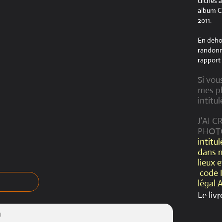
clichés 
album Cr
2011.
En dehor
randonné
rapport 
Si vou
mes ph
intitul
J'AI 
PHOT
intitu
dans 
lieux 
code 
légal 
Le livr
9