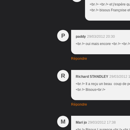
<br /> <br /> et j'espére q
<br /> bisous Françoise et 
P
paddy
29/03/2012 20:30
<br /> oui mais encore <br /> <br /
Répondre
R
Richard STANDLEY
29/03/2012 
<br /> Il a reçu un beau coup de p
<br /> Bisous<br />
Répondre
M
Mari jo
29/03/2012 17:38
<br /> Bisous Laurence,<br /> <br 