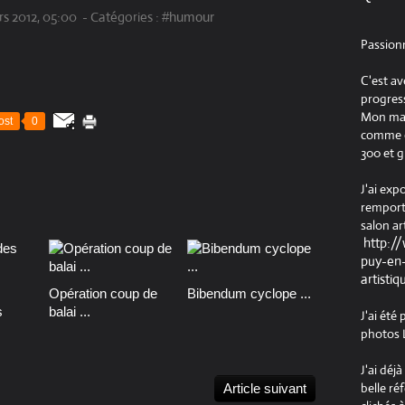
s 2012, 05:00
-
Catégories :
#humour
Passion
C'est av
progress
Mon maté
ost
0
comme ob
300 et g
J'ai exp
remport
salon ar
http:/
puy-en-
artistiq
Opération coup de
Bibendum cyclope ...
s
balai ...
J'ai été
photos L
J'ai déj
belle ré
Article suivant