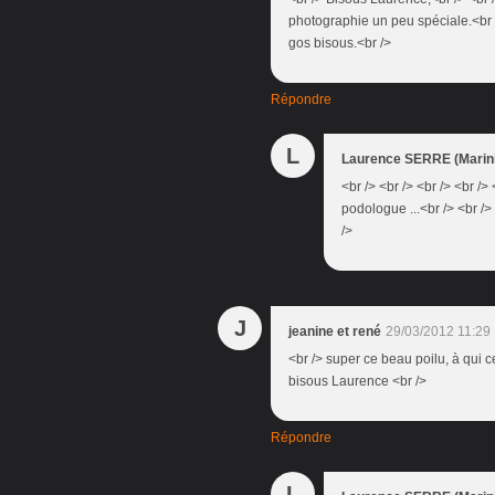
photographie un peu spéciale.<br /
gos bisous.<br />
Répondre
L
Laurence SERRE (Marini
<br /> <br /> <br /> <br />
podologue ...<br /> <br />
/>
J
jeanine et rené
29/03/2012 11:29
<br /> super ce beau poilu, à qui
bisous Laurence <br />
Répondre
L