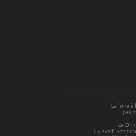
La foire à l
pas m
Le Dim
il y avait une br