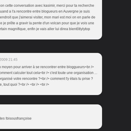
tion cette conversation avec kasimir, merci pour ta recherche
uand a l'a rencontre entre blogueurs en Auvergne je suis
 endroit que j'aimerai visiter, mon mari est moi on en parle de
ue je prête a gravir la pente d'un volcan pour que je vois une
in magnifique, enfin je vais aller lui direa bientôtlylytop
2009 21:45
r un moyen pour arriver à se rencontrer entre bloggueurs<br />
omment calculer tout cela<br /> c'est toute une organisation ...
s organisé votre rencontre ?<br /> comment t'y étais tu prise ?
 tout quoi ?<br /> <br /> <br />
udes !bisousfrançoise