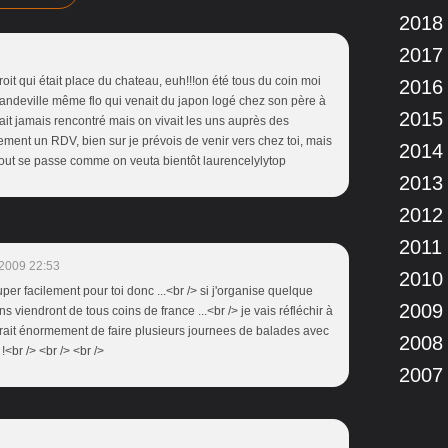
2018
2017
oit qui était place du chateau, euh!!!on été tous du coin moi
2016
irandeville même flo qui venait du japon logé chez son père à
2015
tait jamais rencontré mais on vivait les uns auprès des
ent un RDV, bien sur je prévois de venir vers chez toi, mais
2014
tout se passe comme on veuta bientôt laurencelylytop
2013
2012
2011
2009 22:53
2010
uper facilement pour toi donc ...<br /> si j'organise quelque
2009
s viendront de tous coins de france ...<br /> je vais réfléchir à
lairait énormement de faire plusieurs journees de balades avec
2008
<br /> <br /> <br />
2007