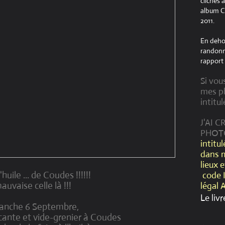
clichés 
album Cr
2011.
En dehor
randonné
rapport 
Si vou
mes ph
intitul
J'AI 
PHOT
intitu
dans 
lieux 
'huile ... de Coudes !!!!!!
code 
auvaise celle là !!!
légal 
Le livr
anche 6 Septembre,
ocante et vide-grenier à Coudes