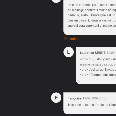
eh bien laurence j'ai lu avec atten
au moins je dormirais moins bêteq
partante, surtout l'auvergne est un
plus en pluset tu diras a kasimir q
vue qui sera surement et même certa
Répondre
L
Laurence SERRE
19/09/
<br /> oui, il doit y avoi
mais je ne sais pas trop c
<br /> c'est toi qui l'avai
<br /> hébergement, duree,
F
françoise
19/09/2009 07:05
Trop bien la foire à l'huile de Co