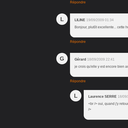
Répondre
L
LILINE
19/09/2009 01:34
Bonjour, plutôt excellente... cette
Répondre
G
Gérard
18/09/2009 22:41
je crois qu'elle y est encore bien 
Répondre
L
Laurence SERRE
18/09/
<br /> oui, quand j'y retou
/>