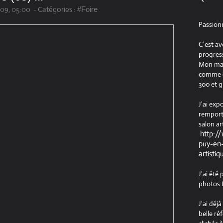
09, 05:00
-
Catégories :
#Foire
Passion
C'est av
progress
Mon maté
comme ob
300 et g
J'ai exp
remport
salon ar
http:/
puy-en-
artistiq
J'ai été
photos L
J'ai déj
belle ré