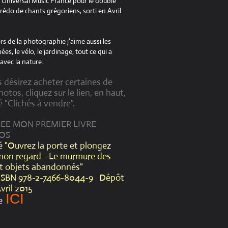
à Universal Music France pour le double
édo de chants grégoriens, sorti en Avril
s de la photographie j'aime aussi les
es, le vélo, le jardinage, tout ce qui a
avec la nature.
s désirez acheter certaines de
otos, cliquez sur le lien, en haut,
é "Clichés à vendre".
CREE MON PREMIER LIVRE
OS
lé "Ouvrez la porte et plongez
mon regard - Le murmure des
et objets abandonnés"
ISBN 978-2-7466-8044-9 Dépôt
Avril 2015
ICI
e