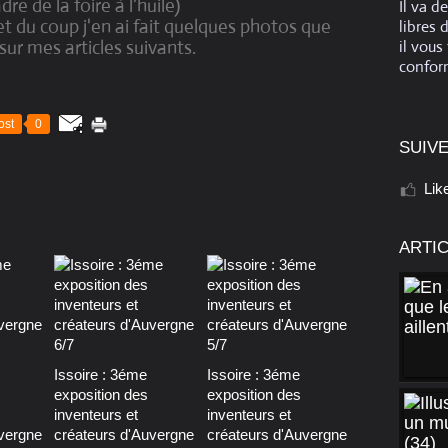
dre de la foire à l’huile)
Il va d
et du coup j'en ai fait quelques photos que
libres 
sur mes articles suivants.
il vous
conform
ost
0
SUIVE
Lik
ARTI
Issoire : 3éme
Issoire : 3éme
exposition des
exposition des
inventeurs et
inventeurs et
vergne
créateurs d'Auvergne
créateurs d'Auvergne