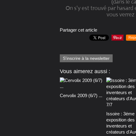
(dans le ca
On s'y est trouvé par hasard 
vous verrez 
Partager cet article
Rep
S'inscrire à la newsletter
Vous aimerez aussi :
Cervolix 2009 (6/7) ...
Issoire : 3éme
exposition des
inventeurs et
créateurs d'Au