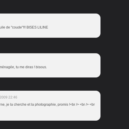
 huile de "coude"!!! BISES LILINE
aménagée, tu me diras ! bisous.
2009 22:46
rne, je la cherche et la photographie, promis !<br /> <br /> <br