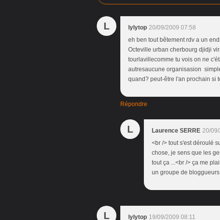
L
lylytop
20/09/2009 07:58
eh ben tout bêtement rdv a un endr
Octeville urban cherbourg djidji v
tourlavillecomme tu vois on ne c'é
autresaucune organisasion simplem
quand? peut-être l'an prochain si 
Répondre
L
Laurence SERRE
20/09/
<br /> tout s'est déroulé s
chose, je sens que les gen
tout ça ...<br /> ça me p
un groupe de bloggueurs !
L
lylytop
19/09/2009 08:11