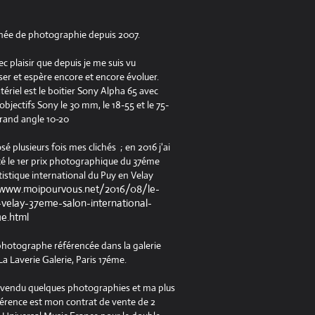
née de photographie depuis 2007.
ec plaisir que depuis je me suis vu
er et espère encore et encore évoluer.
riel est le boitier Sony Alpha 65 avec
jectifs Sony le 30 mm, le 18-55 et le 75-
rand angle 10-20
osé plusieurs fois mes clichés ; en 2016 j'ai
é le 1er prix photographique du 37éme
tistique international du Puy en Velay
/www.moipourvous.net/2016/08/le-
velay-37eme-salon-international-
ue.html
 photographe référencée dans la galerie
a Laverie Galerie, Paris 17éme.
à vendu quelques photographies et ma plus
férence est mon contrat de vente de 2