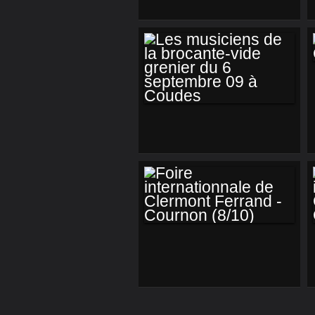
ISSOIRE : 3ÉME
EXPOSITION DES
INVENTEURS ET
CRÉATEURS
D'AUVERGNE 4/7
LES MUSICIENS DE
LA BROCANTE-VIDE
GRENIER DU 6
SEPTEMBRE 09 À
COUDES
FOIRE
INTERNATIONNALE
DE CLERMONT