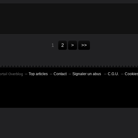
FERRAND -
FERRAND -
COURNON (7/10)
COURNON (6/10)
1
2
>
>>
ortail Overblog
Top articles
Contact
Signaler un abus
C.G.U.
Cookies