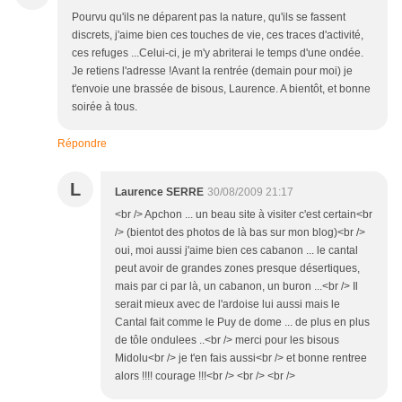
Pourvu qu'ils ne déparent pas la nature, qu'ils se fassent
discrets, j'aime bien ces touches de vie, ces traces d'activité,
ces refuges ...Celui-ci, je m'y abriterai le temps d'une ondée.
Je retiens l'adresse !Avant la rentrée (demain pour moi) je
t'envoie une brassée de bisous, Laurence. A bientôt, et bonne
soirée à tous.
Répondre
L
Laurence SERRE
30/08/2009 21:17
<br /> Apchon ... un beau site à visiter c'est certain<br
/> (bientot des photos de là bas sur mon blog)<br />
oui, moi aussi j'aime bien ces cabanon ... le cantal
peut avoir de grandes zones presque désertiques,
mais par ci par là, un cabanon, un buron ...<br /> Il
serait mieux avec de l'ardoise lui aussi mais le
Cantal fait comme le Puy de dome ... de plus en plus
de tôle ondulees ..<br /> merci pour les bisous
Midolu<br /> je t'en fais aussi<br /> et bonne rentree
alors !!!! courage !!!<br /> <br /> <br />