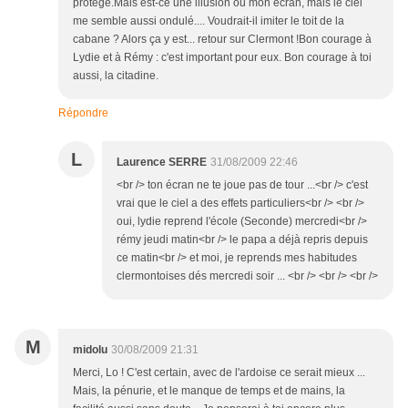
protégé.Mais est-ce une illusion ou mon écran, mais le ciel
me semble aussi ondulé.... Voudrait-il imiter le toit de la
cabane ? Alors ça y est... retour sur Clermont !Bon courage à
Lydie et à Rémy : c'est important pour eux. Bon courage à toi
aussi, la citadine.
Répondre
L
Laurence SERRE
31/08/2009 22:46
<br /> ton écran ne te joue pas de tour ...<br /> c'est
vrai que le ciel a des effets particuliers<br /> <br />
oui, lydie reprend l'école (Seconde) mercredi<br />
rémy jeudi matin<br /> le papa a déjà repris depuis
ce matin<br /> et moi, je reprends mes habitudes
clermontoises dés mercredi soir ... <br /> <br /> <br />
M
midolu
30/08/2009 21:31
Merci, Lo ! C'est certain, avec de l'ardoise ce serait mieux ...
Mais, la pénurie, et le manque de temps et de mains, la