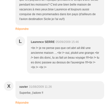
pendant les moissons? C'est une bien belle maison de
vacances à mes yeux.bise Laurence et toujours aussi
conquise de mes promenades dans ton pays (d'ailleurs de
l'avion destination Sicile je l'ai vu!!)
Répondre
L
Laurence SERRE
05/09/2009 15:46
<br /> je ne pense pas que cet abri ait été une
ancienne maison ....<br /> oui, plutot une grange.<br
/> ben dis donc, tu as fait un beau voyage !!!!<br /> tu
es donc passee au dessus de l'auvergne !!!!<br />
<br /> <br />
X
xavier
31/08/2009 11:26
Superbe, j'adore !!
Répondre