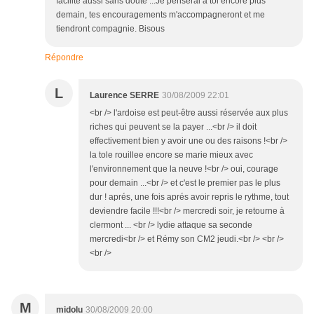
facilité aussi sans doute ...Je penserai à toi encore plus
demain, tes encouragements m'accompagneront et me
tiendront compagnie. Bisous
Répondre
L
Laurence SERRE
30/08/2009 22:01
<br /> l'ardoise est peut-être aussi réservée aux plus
riches qui peuvent se la payer ...<br /> il doit
effectivement bien y avoir une ou des raisons !<br />
la tole rouillee encore se marie mieux avec
l'environnement que la neuve !<br /> oui, courage
pour demain ...<br /> et c'est le premier pas le plus
dur ! aprés, une fois aprés avoir repris le rythme, tout
deviendre facile !!!<br /> mercredi soir, je retourne à
clermont ... <br /> lydie attaque sa seconde
mercredi<br /> et Rémy son CM2 jeudi.<br /> <br />
<br />
M
midolu
30/08/2009 20:00