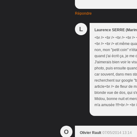
Répondre
L
Laurence SERRE (Marini
<br /> <br /> <br /> <br 
<br /> <br /> et même quan
non, mon "petit coin" n'éta
quand j'ai écrit ça, je me 
J'aimerais bien voir le vis
photo, puis ensuite quand i
car souvent, dans mes sta
recherchent sur google "b
article<br /> de fleur de 
blonde vue de dos, qui s'e
Midou, bonne nuit et mer
m'a amusée !!!!<br /> <br /
O
Olivier Rault
07/05/2014 13:14