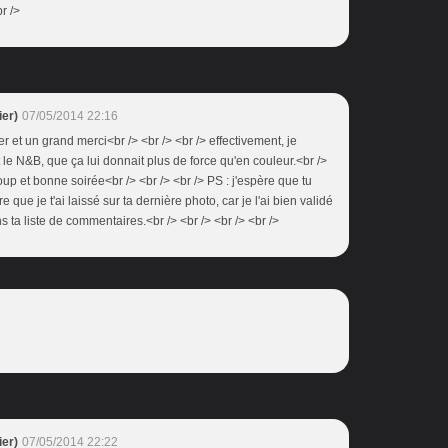
r />
er)
07/05/2014 22:16
er et un grand merci<br /> <br /> <br /> effectivement, je
t le N&B, que ça lui donnait plus de force qu'en couleur.<br />
up et bonne soirée<br /> <br /> <br /> PS : j'espère que tu
 que je t'ai laissé sur ta dernière photo, car je l'ai bien validé
s ta liste de commentaires.<br /> <br /> <br /> <br />
er)
07/05/2014 22:22