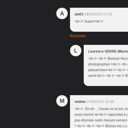
A
aln03
08/05/2014 17:58
<br /> Super!<br />
Répondre
L
Laurence SERRE (Marini
<br /> <br /> Bonsoir Nicol
photographes !<br /> <br /
plaisait bien<br /> <br /> 
serré<br /> <br /> <br /> 
M
midolu
07/05/2014 22:48
<br /> Eh eh ... J'avais vu le pot, 
avais donné se<br /> rapportait à un 
pas étonnée outre mesure venant de
! <br /> <br /> <br /> Bisous ma Lo.