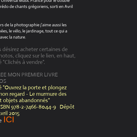
à Universal Music France pour le double
édo de chants grégoriens, sorti en Avril
s de la photographie j'aime aussi les
es, le vélo, le jardinage, tout ce qui a
avec la nature.
s désirez acheter certaines de
otos, cliquez sur le lien, en haut,
é "Clichés à vendre".
CREE MON PREMIER LIVRE
OS
lé "Ouvrez la porte et plongez
mon regard - Le murmure des
et objets abandonnés"
ISBN 978-2-7466-8044-9 Dépôt
Avril 2015
ICI
e