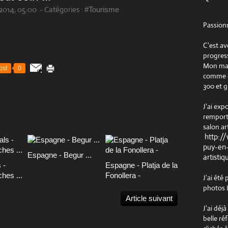
2014, 05:00
-
Catégories :
#Tourisme
Passion
C'est av
progress
Mon maté
ost
0
comme ob
300 et g
J'ai exp
remport
salon ar
http:/
puy-en-
Espagne - Begur ...
artistiq
 -
Espagne - Platja de la
hes ...
Fonollera -
J'ai été
photos L
Article suivant
J'ai déj
belle ré