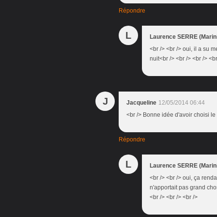
Répondre
L
Laurence SERRE (Marini
<br /> <br /> oui, il a su
nuit<br /> <br /> <br /> <br
J
Jacqueline
12/05/2014 06:44
<br /> Bonne idée d'avoir choisi le 
Répondre
L
Laurence SERRE (Marini
<br /> <br /> oui, ça renda
n'apportait pas grand chos
<br /> <br /> <br />