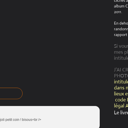
clichés 
album Cr
2011.
En dehor
randonné
rapport 
Si vou
mes ph
intitul
J'AI 
PHOT
intitu
dans 
lieux 
code 
légal 
Le livr
joli petit coin ! bisous<br />