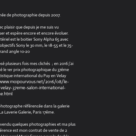
née de photographie depuis 2007.
ec plaisir que depuis je me suis vu
er et espère encore et encore évoluer.
riel est le boitier Sony Alpha 65 avec
jectifs Sony le 30 mm, le 18-55 et le 75-
rand angle 10-20
osé plusieurs fois mes clichés ; en 2016 j'ai
é le 1er prix photographique du 37éme
tistique international du Puy en Velay
/www.moipourvous.net/2016/08/le-
velay-37eme-salon-international-
ue.html
 photographe référencée dans la galerie
a Laverie Galerie, Paris 17éme.
à vendu quelques photographies et ma plus
férence est mon contrat de vente de 2