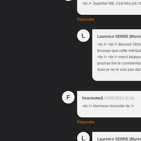
<br /> Superbe NB, c'est très joli.<b
Répondre
L
Laurence SERRE (Marini
<br /> <br /> Bonsoir Olivi
trouvais que cette méritai
<br /> <br /> merci beauco
pourras lire le commentaire
mais je ne le vois pas dan
F
fmarmotte5
07/05/2014 11:31
<br /> Hermoso rinconito<br />
Répondre
L
Laurence SERRE (Marini