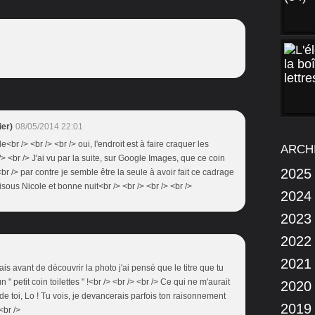
er)
08/05/2014 22:01
e<br /> <br /> <br /> oui, l'endroit est à faire craquer les
ARCH
> <br /> J'ai vu par la suite, sur Google Images, que ce coin
2025
<br /> par contre je semble être la seule à avoir fait ce cadrage
Bisous Nicole et bonne nuit<br /> <br /> <br /> <br />
2024
2023
2022
2021
mais avant de découvrir la photo j'ai pensé que le titre que tu
" petit coin toilettes " !<br /> <br /> <br /> Ce qui ne m'aurait
2020
 toi, Lo ! Tu vois, je devancerais parfois ton raisonnement
2019
<br />