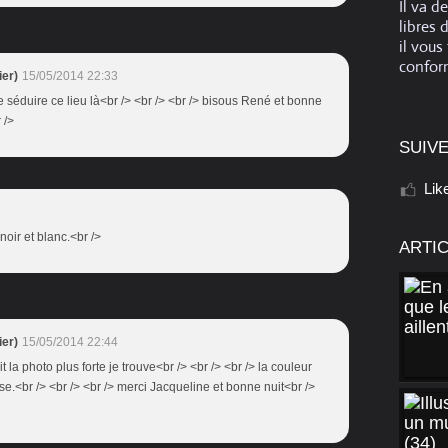
Il va d
libres 
il vous
conform
er)
15/05/2014 22:33
 me séduire ce lieu là<br /> <br /> <br /> bisous René et bonne
 />
SUIVE
Lik
noir et blanc.<br />
ARTI
er)
15/05/2014 22:44
it la photo plus forte je trouve<br /> <br /> <br /> la couleur
e.<br /> <br /> <br /> merci Jacqueline et bonne nuit<br />