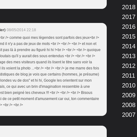
2018
2017
2016
er)
08/05/2014 22:18
2015
/> <br /> comme quoi mes lègendes sont parfois des jeux<br />
d il n'y a pas de jeux de mots <br /> <br /> <br /> et non et
2014
it pas là à prendre au figuré hi hi !<br /> <br /> <br /> quoique
2013
doutais qu'il y aurait des sous entendus <br /> <br /> <br />
age des mes visiteurs quand ils lisent le titre sans voir la
2012
ls voient la photo ...<br /> <br /> <br /> je me marre des fois
tistiques de blog je vois que certains (hommes, je présume)
2011
londes vu de dos" et hi hi, Google les orientent sur mon
2010
maïs, ce qui avec un brin d'imagination ressemble à une
st bien peigné les cheveux !!! <br /> <br /> <br /> Bisous
2009
ci de ce petit moment d'amusement car oui, ton commentaire
2008
> <br /> <br />
2007