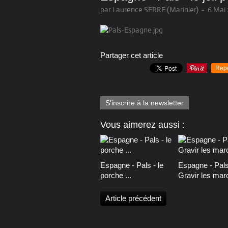
par Laurence SERRE (Marinier)
-
6 Mai 
Partager cet article
Rep
S'inscrire à la newsletter
Vous aimerez aussi :
Espagne - Pals - le
Espagne - Pals
porche ...
Gravir les marc
Article précédent