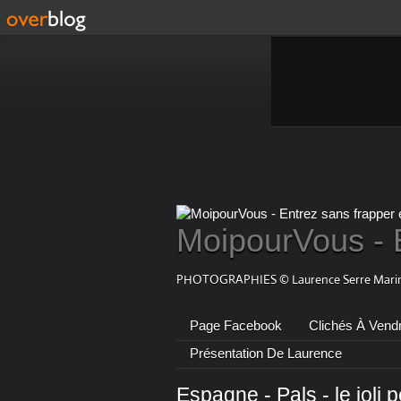
MoipourVous - 
PHOTOGRAPHIES © Laurence Serre Marin
Page Facebook
Clichés À Vend
Présentation De Laurence
Espagne - Pals - le joli pe