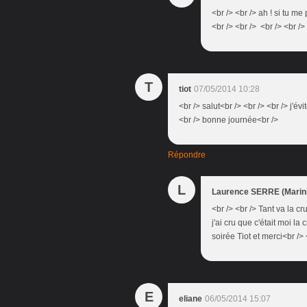
<br /> <br /> ah ! si tu m
<br /> <br /> <br /> <br />
T
tiot
07/05/2014 10:28
<br /> salut<br /> <br /> <br /> j'é
<br /> bonne journée<br />
Répondre
L
Laurence SERRE (Marini
<br /> <br /> Tant va la cru
j'ai cru que c'était moi la
soirée Tiot et merci<br /> 
E
eliane
06/05/2014 15:07