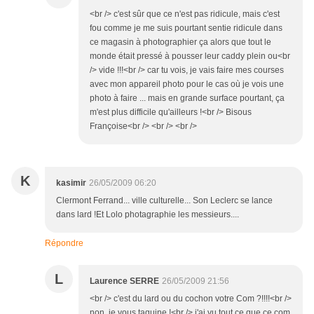
<br /> c'est sûr que ce n'est pas ridicule, mais c'est
fou comme je me suis pourtant sentie ridicule dans
ce magasin à photographier ça alors que tout le
monde était pressé à pousser leur caddy plein ou<br
/> vide !!!<br /> car tu vois, je vais faire mes courses
avec mon appareil photo pour le cas où je vois une
photo à faire ... mais en grande surface pourtant, ça
m'est plus difficile qu'ailleurs !<br /> Bisous
Françoise<br /> <br /> <br />
K
kasimir
26/05/2009 06:20
Clermont Ferrand... ville culturelle... Son Leclerc se lance
dans lard !Et Lolo photagraphie les messieurs....
Répondre
L
Laurence SERRE
26/05/2009 21:56
<br /> c'est du lard ou du cochon votre Com ?!!!!<br />
non, je vous taquine !<br /> j'ai vu tout ce que ce com