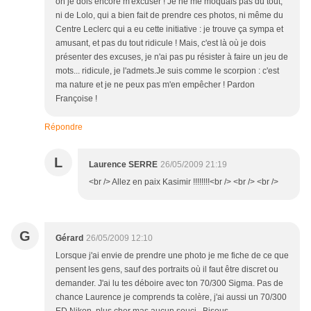
oh je dois encore m'excuser ! Je ne me moquais pas du tout,
ni de Lolo, qui a bien fait de prendre ces photos, ni même du
Centre Leclerc qui a eu cette initiative : je trouve ça sympa et
amusant, et pas du tout ridicule ! Mais, c'est là où je dois
présenter des excuses, je n'ai pas pu résister à faire un jeu de
mots... ridicule, je l'admets.Je suis comme le scorpion : c'est
ma nature et je ne peux pas m'en empêcher ! Pardon
Françoise !
Répondre
L
Laurence SERRE
26/05/2009 21:19
<br /> Allez en paix Kasimir !!!!!!!!<br /> <br /> <br />
G
Gérard
26/05/2009 12:10
Lorsque j'ai envie de prendre une photo je me fiche de ce que
pensent les gens, sauf des portraits où il faut être discret ou
demander. J'ai lu tes déboire avec ton 70/300 Sigma. Pas de
chance Laurence je comprends ta colère, j'ai aussi un 70/300