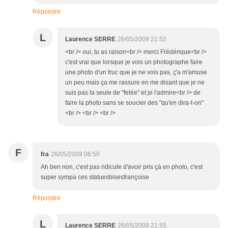
Répondre
L
Laurence SERRE
26/05/2009 21:52
<br /> oui, tu as raison<br /> merci Frédérique<br />
c'est vrai que lorsque je vois un photographe faire
une photo d'un truc que je ne vois pas, ç'a m'amuse
un peu mais ça me rassure en me disant que je ne
suis pas la seule de "felée" et je l'admire<br /> de
faire la photo sans se soucier des "qu'en dira-t-on"
<br /> <br /> <br />
F
fra
26/05/2009 06:50
Ah ben non, c'est pas ridicule d'avoir pris çà en photo, c'est
super sympa ces statuesbisesfrançoise
Répondre
L
Laurence SERRE
26/05/2009 21:55