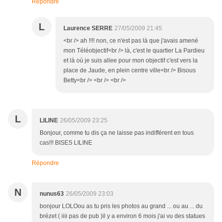
Répondre
L
Laurence SERRE
27/05/2009 21:45
<br /> ah !!!! non, ce n'est pas là que j'avais amené
mon Téléobjectif<br /> là, c'est le quartier La Pardieu
et là où je suis allee pour mon objectif c'est vers la
place de Jaude, en plein centre ville<br /> Bisous
Betty<br /> <br /> <br />
L
LILINE
26/05/2009 23:25
Bonjour, comme tu dis ça ne laisse pas indifférent en tous
cas!!! BISES LILINE
Répondre
N
nunus63
26/05/2009 23:03
bonjour LOLOou as tu pris les photos au grand ... ou au ... du
brézet ( iiii pas de pub )il y a environ 6 mois j'ai vu des statues