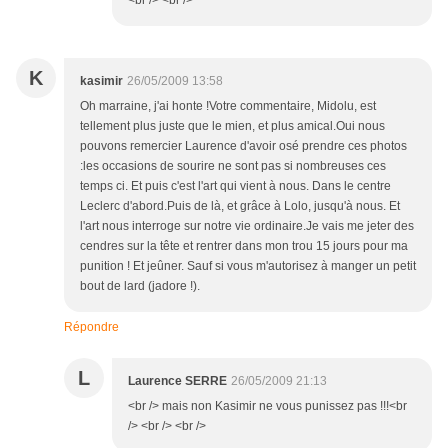
<br /> <br />
K
kasimir
26/05/2009 13:58
Oh marraine, j'ai honte !Votre commentaire, Midolu, est
tellement plus juste que le mien, et plus amical.Oui nous
pouvons remercier Laurence d'avoir osé prendre ces photos
:les occasions de sourire ne sont pas si nombreuses ces
temps ci. Et puis c'est l'art qui vient à nous. Dans le centre
Leclerc d'abord.Puis de là, et grâce à Lolo, jusqu'à nous. Et
l'art nous interroge sur notre vie ordinaire.Je vais me jeter des
cendres sur la tête et rentrer dans mon trou 15 jours pour ma
punition ! Et jeûner. Sauf si vous m'autorisez à manger un petit
bout de lard (jadore !).
Répondre
L
Laurence SERRE
26/05/2009 21:13
<br /> mais non Kasimir ne vous punissez pas !!!<br
/> <br /> <br />