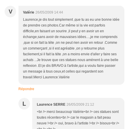
V
Valérie
26/05/2009 14:44
Laurence,je dis tout simplement ,que tu as eu une bonne idée
de prendre ces photos.Car même si la vie est parfois
difficile,en faisant un sourire ,il peut y en avoir un en
échange,sans avoir de mauvaises idées....,je me comprends
,que si on fait la téte ,on ne peut rien avoir en retour .Comme
un commerçant ,si il est agréable ,on y retourne plus
facilement,si il fait la téte ,on a moins envie d'aller y faire ses
achats ...Je trouve que ces statues nous aménent à une belle
reflexion .Et je dis BRAVO à l'artiste,qui a voulu faire passer
un message à tous ceux,et celles qui regardent son
travail.Merci Laurence.Valérie
Répondre
L
Laurence SERRE
26/05/2009 21:12
<br /> merci beaucoup Valérie<br /> ces statues sont
toutes récentes<br /> car le magasin a fait peau
neuve !<br /> oui, bravo à l'artiste !<br /> bisous<br />