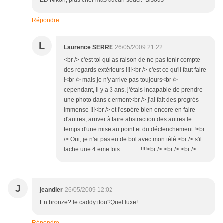
ED Nikon, plus cher mas aucun souci. Bisous
Répondre
L
Laurence SERRE
26/05/2009 21:22
<br /> c'est toi qui as raison de ne pas tenir compte
des regards extérieurs !!!!<br /> c'est ce qu'il faut faire
!<br /> mais je n'y arrive pas toujours<br />
cependant, il y a 3 ans, j'étais incapable de prendre
une photo dans clermont<br /> j'ai fait des progrés
immense !!!<br /> et j'espére bien encore en faire
d'autres, arriver à faire abstraction des autres le
temps d'une mise au point et du déclenchement !<br
/> Oui, je n'ai pas eu de bol avec mon télé.<br /> s'il
lache une 4 eme fois ............ !!!!<br /> <br /> <br />
J
jeandler
26/05/2009 12:02
En bronze? le caddy itou?Quel luxe!
Répondre