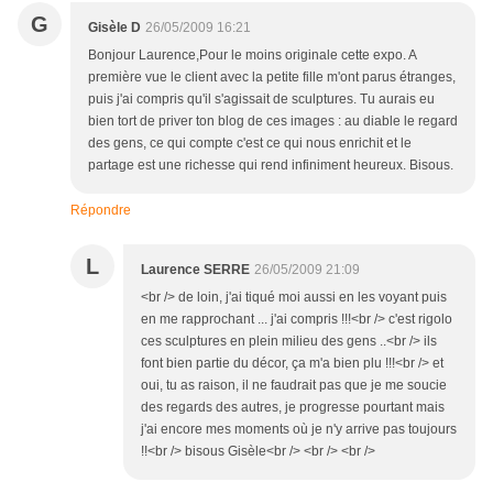
G
Gisèle D
26/05/2009 16:21
Bonjour Laurence,Pour le moins originale cette expo. A
première vue le client avec la petite fille m'ont parus étranges,
puis j'ai compris qu'il s'agissait de sculptures. Tu aurais eu
bien tort de priver ton blog de ces images : au diable le regard
des gens, ce qui compte c'est ce qui nous enrichit et le
partage est une richesse qui rend infiniment heureux. Bisous.
Répondre
L
Laurence SERRE
26/05/2009 21:09
<br /> de loin, j'ai tiqué moi aussi en les voyant puis
en me rapprochant ... j'ai compris !!!<br /> c'est rigolo
ces sculptures en plein milieu des gens ..<br /> ils
font bien partie du décor, ça m'a bien plu !!!<br /> et
oui, tu as raison, il ne faudrait pas que je me soucie
des regards des autres, je progresse pourtant mais
j'ai encore mes moments où je n'y arrive pas toujours
!!<br /> bisous Gisèle<br /> <br /> <br />