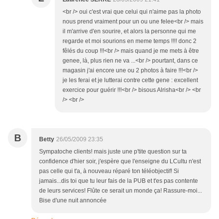
<br /> oui c'est vrai que celui qui n'aime pas la photo
nous prend vraiment pour un ou une felee<br /> mais
il m'arrive d'en sourire, et alors la personne qui me
regarde et moi sourions en meme temps !!!! donc 2
fêlés du coup !!!<br /> mais quand je me mets à être
genee, là, plus rien ne va ...<br /> pourtant, dans ce
magasin j'ai encore une ou 2 photos à faire !!!<br />
je les ferai et je lutterai contre cette gene : excellent
exercice pour guérir !!!<br /> bisous Alrisha<br /> <br
/> <br />
B
Betty
26/05/2009 23:35
Sympatoche clients! mais juste une p'tite question sur ta
confidence d'hier soir, j'espère que l'enseigne du LCultu n'est
pas celle qui t'a, à nouveau réparé ton téléobjectif! Si
jamais...dis toi que tu leur fais de la PUB et t'es pas contente
de leurs services! Flûte ce serait un monde ça! Rassure-moi...
Bise d'une nuit annoncée