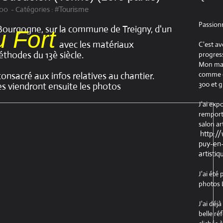
:00
-
Catégories :
#Tourisme
Passion
 Bourgogne, sur la commune de Treigny,
d'un
 Fort
avec les matériaux
C'est av
éthodes du 13è siècle.
progress
Mon maté
comme ob
consacré aux infos relatives au chantier.
300 et g
les viendront ensuite les photos
J'ai exp
remport
salon ar
http:/
puy-en-
artistiq
J'ai été
photos L
J'ai déj
belle ré