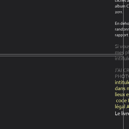
clichés 
album Cr
2011.
En dehor
randonné
rapport 
Si vou
mes ph
intitul
J'AI 
PHOT
intitu
dans 
lieux 
code 
légal 
Le livr