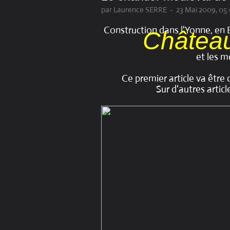
par Laurence SERRE
-
23 Mai 2009, 05
Construction dans l'Yonne, en
Château
et les m
Ce premier article va être 
Sur d'autres artic