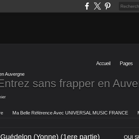
Accueil
Pages
Entrez sans frapper en Auv
ier
re
Ma Belle Référence Avec UNIVERSAL MUSIC FRANCE
 Guédelon (Yonne) (1ere partie)
QUI S