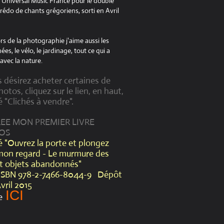
à Universal Music France pour le double
édo de chants grégoriens, sorti en Avril
s de la photographie j'aime aussi les
es, le vélo, le jardinage, tout ce qui a
avec la nature.
s désirez acheter certaines de
otos, cliquez sur le lien, en haut,
é "Clichés à vendre".
CREE MON PREMIER LIVRE
OS
lé "Ouvrez la porte et plongez
mon regard - Le murmure des
et objets abandonnés"
ISBN 978-2-7466-8044-9 Dépôt
Avril 2015
ICI
e