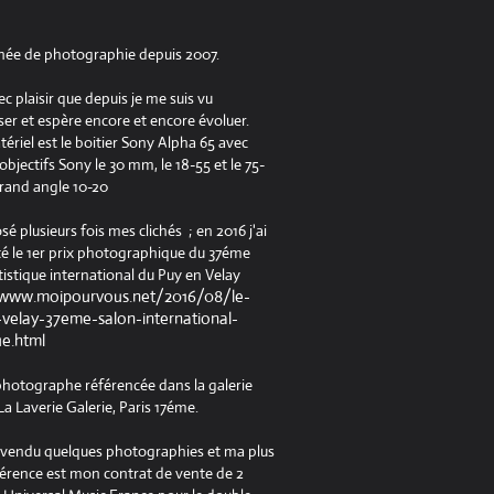
née de photographie depuis 2007.
ec plaisir que depuis je me suis vu
er et espère encore et encore évoluer.
riel est le boitier Sony Alpha 65 avec
jectifs Sony le 30 mm, le 18-55 et le 75-
rand angle 10-20
osé plusieurs fois mes clichés ; en 2016 j'ai
é le 1er prix photographique du 37éme
tistique international du Puy en Velay
/www.moipourvous.net/2016/08/le-
velay-37eme-salon-international-
ue.html
 photographe référencée dans la galerie
a Laverie Galerie, Paris 17éme.
à vendu quelques photographies et ma plus
férence est mon contrat de vente de 2