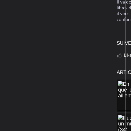
Il va d
libres 
il vous
conform
SUIVE
Lik
ARTI