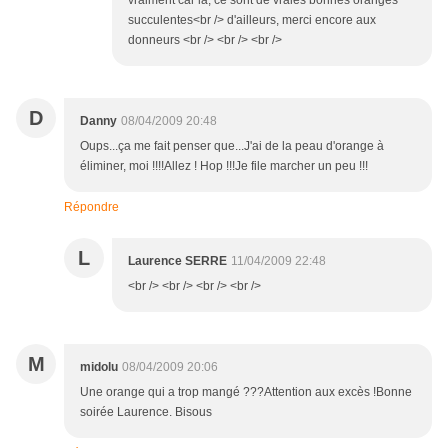
vraiment car là, ce sont de vraies bonnes oranges
succulentes<br /> d'ailleurs, merci encore aux
donneurs <br /> <br /> <br />
D
Danny
08/04/2009 20:48
Oups...ça me fait penser que...J'ai de la peau d'orange à
éliminer, moi !!!!Allez ! Hop !!!Je file marcher un peu !!!
Répondre
L
Laurence SERRE
11/04/2009 22:48
<br /> <br /> <br /> <br />
M
midolu
08/04/2009 20:06
Une orange qui a trop mangé ???Attention aux excès !Bonne
soirée Laurence. Bisous