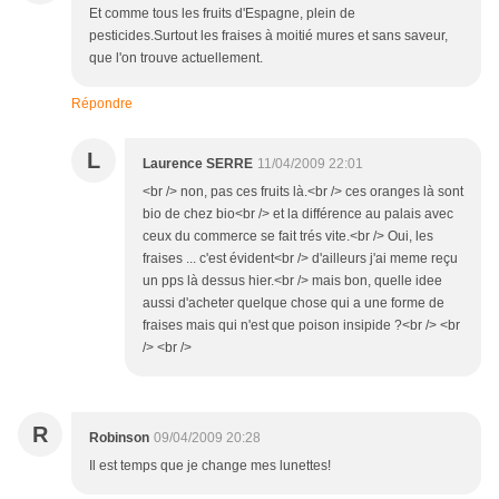
Et comme tous les fruits d'Espagne, plein de
pesticides.Surtout les fraises à moitié mures et sans saveur,
que l'on trouve actuellement.
Répondre
L
Laurence SERRE
11/04/2009 22:01
<br /> non, pas ces fruits là.<br /> ces oranges là sont
bio de chez bio<br /> et la différence au palais avec
ceux du commerce se fait trés vite.<br /> Oui, les
fraises ... c'est évident<br /> d'ailleurs j'ai meme reçu
un pps là dessus hier.<br /> mais bon, quelle idee
aussi d'acheter quelque chose qui a une forme de
fraises mais qui n'est que poison insipide ?<br /> <br
/> <br />
R
Robinson
09/04/2009 20:28
Il est temps que je change mes lunettes!