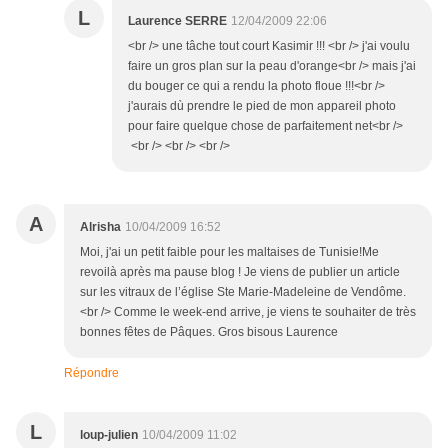
L
Laurence SERRE
12/04/2009 22:06
<br /> une tâche tout court Kasimir !!! <br /> j'ai voulu
faire un gros plan sur la peau d'orange<br /> mais j'ai
du bouger ce qui a rendu la photo floue !!!<br />
j'aurais dù prendre le pied de mon appareil photo
pour faire quelque chose de parfaitement net<br />
<br /> <br /> <br />
A
Alrisha
10/04/2009 16:52
Moi, j'ai un petit faible pour les maltaises de Tunisie!Me
revoilà après ma pause blog ! Je viens de publier un article
sur les vitraux de l’église Ste Marie-Madeleine de Vendôme.
<br /> Comme le week-end arrive, je viens te souhaiter de très
bonnes fêtes de Pâques. Gros bisous Laurence
Répondre
L
loup-julien
10/04/2009 11:02