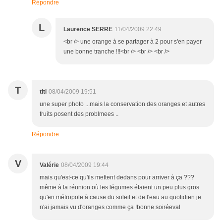
Répondre
L
Laurence SERRE
11/04/2009 22:49
<br /> une orange à se partager à 2 pour s'en payer
une bonne tranche !!!<br /> <br /> <br />
T
titi
08/04/2009 19:51
une super photo ...mais la conservation des oranges et autres
fruits posent des problmees ..
Répondre
V
Valérie
08/04/2009 19:44
mais qu'est-ce qu'ils mettent dedans pour arriver à ça ???
même à la réunion où les légumes étaient un peu plus gros
qu'en métropole à cause du soleil et de l'eau au quotidien je
n'ai jamais vu d'oranges comme ça !bonne soiréeval