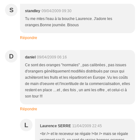
S
standley
09/04/2009 09:30
Tu me mtes l'eau à la bouche Laurence. J'adore les
oranges.Bonne journée. Bisous
Répondre
D
daniel
09/04/2009 06:16
Ce sont des oranges "normales" , pas calibrées , pas issues
d'orangers génétiquement modifiés distribués par ceux qui
achèteront les fruits et les répartiront en Europe .Vu les coûts
de main d'oeuvre et l'incertitude de la commercialisation, elles
restent en place ....et , des fois , un ami les offre , et celui-ci à
son tour !!!
Répondre
L
Laurence SERRE
11/04/2009 22:45
<br /> et le receveur se régale !<br /> mais se régale