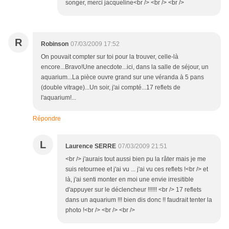
songer, merci jacqueline<br /> <br /> <br />
R
Robinson
07/03/2009 17:52
On pouvait compter sur toi pour la trouver, celle-là
encore...Bravo!Une anecdote...ici, dans la salle de séjour, un
aquarium...La pièce ouvre grand sur une véranda à 5 pans
(double vitrage)...Un soir, j'ai compté...17 reflets de
l'aquarium!...
Répondre
L
Laurence SERRE
07/03/2009 21:51
<br /> j'aurais tout aussi bien pu la râter mais je me
suis retournee et j'ai vu ... j'ai vu ces reflets !<br /> et
là, j'ai senti monter en moi une envie irresitible
d'appuyer sur le déclencheur !!!!!! <br /> 17 reflets
dans un aquarium !!! bien dis donc !! faudrait tenter la
photo !<br /> <br /> <br />