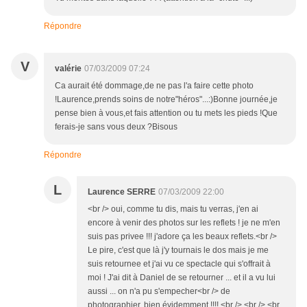
Répondre
V
valérie
07/03/2009 07:24
Ca aurait été dommage,de ne pas l'a faire cette photo
!Laurence,prends soins de notre"héros"...:)Bonne journée,je
pense bien à vous,et fais attention ou tu mets les pieds !Que
ferais-je sans vous deux ?Bisous
Répondre
L
Laurence SERRE
07/03/2009 22:00
<br /> oui, comme tu dis, mais tu verras, j'en ai
encore à venir des photos sur les reflets ! je ne m'en
suis pas privee !!! j'adore ça les beaux reflets.<br />
Le pire, c'est que là j'y tournais le dos mais je me
suis retournee et j'ai vu ce spectacle qui s'offrait à
moi ! J'ai dit à Daniel de se retourner ... et il a vu lui
aussi ... on n'a pu s'empecher<br /> de
photographier, bien évidemment !!!! <br /> <br /> <br