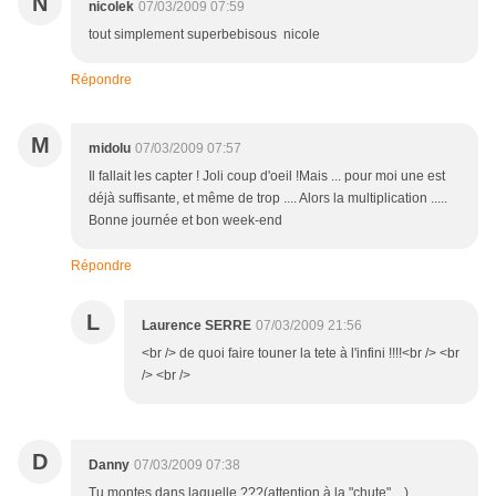
N
nicolek
07/03/2009 07:59
tout simplement superbebisous nicole
Répondre
M
midolu
07/03/2009 07:57
Il fallait les capter ! Joli coup d'oeil !Mais ... pour moi une est
déjà suffisante, et même de trop .... Alors la multiplication .....
Bonne journée et bon week-end
Répondre
L
Laurence SERRE
07/03/2009 21:56
<br /> de quoi faire touner la tete à l'infini !!!!<br /> <br
/> <br />
D
Danny
07/03/2009 07:38
Tu montes dans laquelle ???(attention à la "chute" ...)