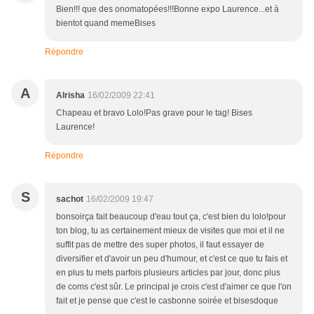
Bien!!! que des onomatopées!!!Bonne expo Laurence...et à
bientot quand memeBises
Répondre
A
Alrisha
16/02/2009 22:41
Chapeau et bravo Lolo!Pas grave pour le tag! Bises
Laurence!
Répondre
S
sachot
16/02/2009 19:47
bonsoirça fait beaucoup d'eau tout ça, c'est bien du lolo!pour
ton blog, tu as certainement mieux de visites que moi et il ne
suffit pas de mettre des super photos, il faut essayer de
diversifier et d'avoir un peu d'humour, et c'est ce que tu fais et
en plus tu mets parfois plusieurs articles par jour, donc plus
de coms c'est sûr. Le principal je crois c'est d'aimer ce que l'on
fait et je pense que c'est le casbonne soirée et bisesdoque