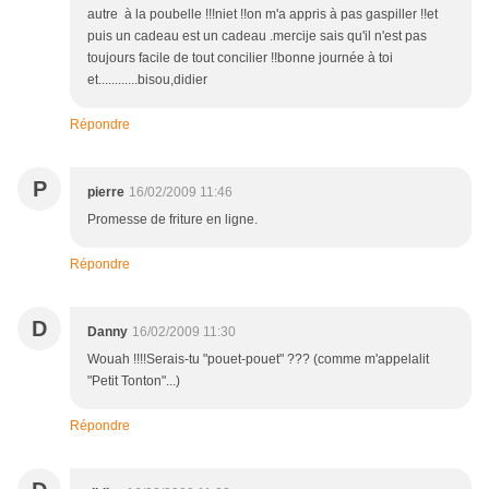
autre à la poubelle !!!niet !!on m'a appris à pas gaspiller !!et
puis un cadeau est un cadeau .mercije sais qu'il n'est pas
toujours facile de tout concilier !!bonne journée à toi
et............bisou,didier
Répondre
P
pierre
16/02/2009 11:46
Promesse de friture en ligne.
Répondre
D
Danny
16/02/2009 11:30
Wouah !!!!Serais-tu "pouet-pouet" ??? (comme m'appelalit
"Petit Tonton"...)
Répondre