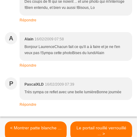
Des coups de fil qui se noient ... et une photo qui m'interroge
!Bien entendu, et bien vu aussi !Bisous, Lo
Répondre
A
Alain
16/02/2009 07:58
Bonjour LaurenceChacun fait ce qu'il a à faire et je ne t'en
veux pas !Sympa cette photoBises du lundiAlain
Répondre
P
PascalXLD
16/02/2009 07:39
Très sympa ce reflet avec une belle lumièreBonne journée
Répondre
< Montrer patte blanche ...
Le portail rouillé verrouillé
... >