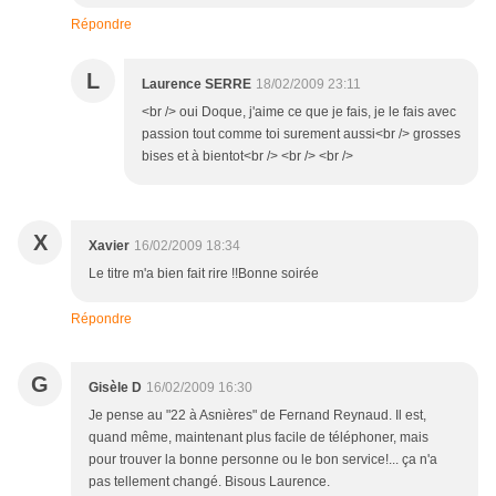
Répondre
L
Laurence SERRE
18/02/2009 23:11
<br /> oui Doque, j'aime ce que je fais, je le fais avec
passion tout comme toi surement aussi<br /> grosses
bises et à bientot<br /> <br /> <br />
X
Xavier
16/02/2009 18:34
Le titre m'a bien fait rire !!Bonne soirée
Répondre
G
Gisèle D
16/02/2009 16:30
Je pense au "22 à Asnières" de Fernand Reynaud. Il est,
quand même, maintenant plus facile de téléphoner, mais
pour trouver la bonne personne ou le bon service!... ça n'a
pas tellement changé. Bisous Laurence.