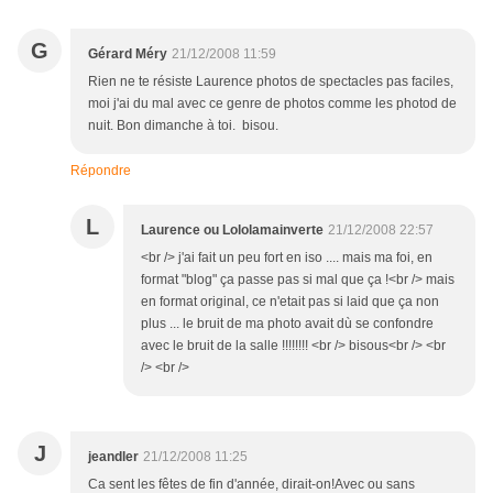
G
Gérard Méry
21/12/2008 11:59
Rien ne te résiste Laurence photos de spectacles pas faciles,
moi j'ai du mal avec ce genre de photos comme les photod de
nuit. Bon dimanche à toi. bisou.
Répondre
L
Laurence ou Lololamainverte
21/12/2008 22:57
<br /> j'ai fait un peu fort en iso .... mais ma foi, en
format "blog" ça passe pas si mal que ça !<br /> mais
en format original, ce n'etait pas si laid que ça non
plus ... le bruit de ma photo avait dù se confondre
avec le bruit de la salle !!!!!!!! <br /> bisous<br /> <br
/> <br />
J
jeandler
21/12/2008 11:25
Ca sent les fêtes de fin d'année, dirait-on!Avec ou sans