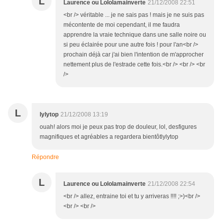
L
Laurence ou Lololamainverte
21/12/2008 22:51
<br /> véritable ... je ne sais pas ! mais je ne suis pas
mécontente de moi cependant, il me faudra
apprendre la vraie technique dans une salle noire ou
si peu éclairée pour une autre fois ! pour l'an<br />
prochain déjà car j'ai bien l'intention de m'approcher
nettement plus de l'estrade cette fois.<br /> <br /> <br
/>
L
lylytop
21/12/2008 13:19
ouah! alors moi je peux pas trop de douleur, lol, desfigures
magnifiques et agréables a regardera bientôtlylytop
Répondre
L
Laurence ou Lololamainverte
21/12/2008 22:54
<br /> allez, entraine toi et tu y arriveras !!!! ;>)<br />
<br /> <br />