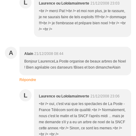
L
Laurence ou Lololamainverte
21/12/2008 23:03
<br /> merci Pat !<br /> et moi non plus, je te rassure,
je ne saurais faire de tels exploits !!!!!<br /> dommage
!!!<br /> je t'embrasse et prépare bien noel !<br /> <br
/> <br />
A
Alain
21/12/2008 08:44
Bonjour LaurenceLa Poste organise de beaux arbres de Noel
! Bien agréable ces danseurs !Bises et bon dimancheAlain
Répondre
L
Laurence ou Lololamainverte
21/12/2008 23:06
<br /> oui, c'est vrai que les spectacles de La Poste -
France Télécom sont de qualité.<br /> Normalement,
nous c'est le matin et la SNCF l'aprés midi ... mais je
me demande s'il y a eu un arbre de noel de la SNCF
cette annee.<br /> Sinon, ce sont les memes.<br />
<br /> <br />