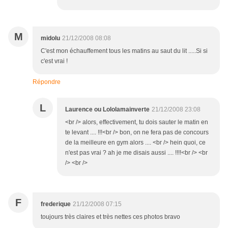
M
midolu
21/12/2008 08:08
C'est mon échauffement tous les matins au saut du lit .....Si si
c'est vrai !
Répondre
L
Laurence ou Lololamainverte
21/12/2008 23:08
<br /> alors, effectivement, tu dois sauter le matin en
te levant .... !!!<br /> bon, on ne fera pas de concours
de la meilleure en gym alors .... <br /> hein quoi, ce
n'est pas vrai ? ah je me disais aussi .... !!!!<br /> <br
/> <br />
F
frederique
21/12/2008 07:15
toujours très claires et très nettes ces photos bravo