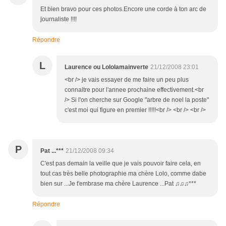
Et bien bravo pour ces photos.Encore une corde à ton arc de
journaliste !!!!
Répondre
L
Laurence ou Lololamainverte
21/12/2008 23:01
<br /> je vais essayer de me faire un peu plus
connaitre pour l'annee prochaine effectivement.<br
/> Si l'on cherche sur Google "arbre de noel la poste"
c'est moi qui figure en premier !!!!!<br /> <br /> <br />
P
Pat ...***
21/12/2008 09:34
C'est pas demain la veille que je vais pouvoir faire cela, en
tout cas très belle photographie ma chère Lolo, comme dabe
bien sur ...Je t'embrase ma chère Laurence ...Pat ♫♫♫***
Répondre