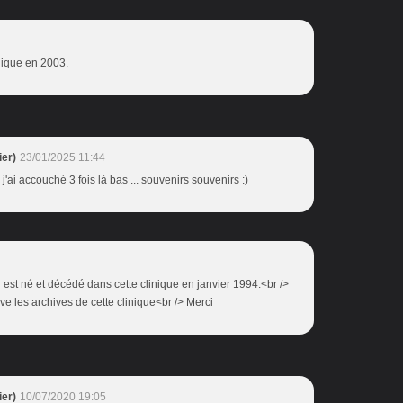
inique en 2003.
er)
23/01/2025 11:44
j'ai accouché 3 fois là bas ... souvenirs souvenirs :)
i est né et décédé dans cette clinique en janvier 1994.<br />
e les archives de cette clinique<br /> Merci
er)
10/07/2020 19:05