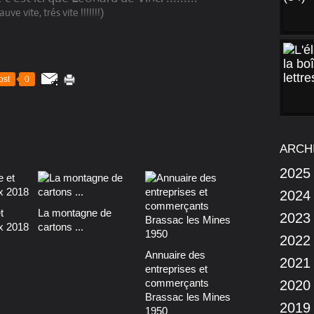
uve vite, trés vite !!!!!!!)
ost
0
ARCH
2025
2024
t
La montagne de
2023
x 2018
cartons ...
2022
Annuaire des
2021
entreprises et
commerçants
2020
Brassac les Mines
2019
1950