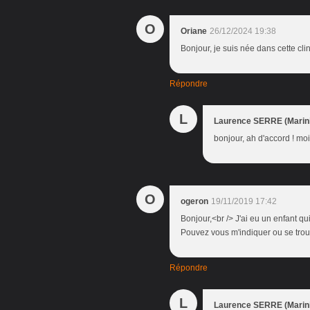
O
Oriane
26/12/2024 19:38
Bonjour, je suis née dans cette cl
Répondre
L
Laurence SERRE (Marini
bonjour, ah d'accord ! moi 
O
ogeron
19/11/2019 17:42
Bonjour,<br /> J'ai eu un enfant qu
Pouvez vous m'indiquer ou se trouv
Répondre
L
Laurence SERRE (Marini