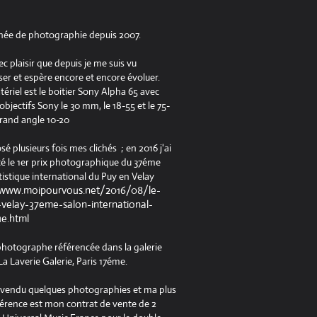
née de photographie depuis 2007.
ec plaisir que depuis je me suis vu
er et espère encore et encore évoluer.
riel est le boitier Sony Alpha 65 avec
jectifs Sony le 30 mm, le 18-55 et le 75-
rand angle 10-20
osé plusieurs fois mes clichés ; en 2016 j'ai
é le 1er prix photographique du 37éme
tistique international du Puy en Velay
/www.moipourvous.net/2016/08/le-
velay-37eme-salon-international-
ue.html
 photographe référencée dans la galerie
a Laverie Galerie, Paris 17éme.
à vendu quelques photographies et ma plus
férence est mon contrat de vente de 2