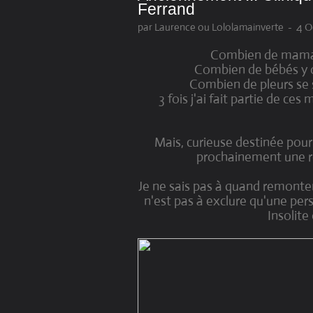
Ferrand
par Laurence ou Lololamainverte
-
4 O
Combien de mamans
Combien de bébés y ont
Combien de pleurs se s
3 fois j'ai fait partie de c
Mais, curieuse destinée pou
prochainement une ré
Je ne sais pas à quand remonten
n'est pas à exclure qu'une person
Insolite 