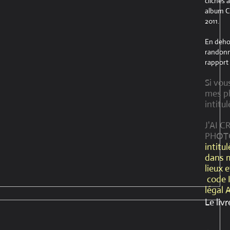
clichés 
album Cr
2011.
En dehor
randonné
rapport 
Si vou
mes ph
intitul
J'AI 
PHOT
intitu
dans 
lieux 
code 
légal 
Le livr