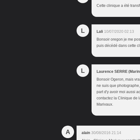
Cette clinique a été tran
L
Lali
10/07/2020 02:13
Bonsoir oregon je me pos
puis décédé dans cette cl
L
Laurence SERRE (Marini
Bonsoir Ogeron, mais vra
ne suis que photographe, j
part d'y avoir moi aussi 
contactez la Clinique de la
Marivaux.
A
alain
30/08/2016 21:14