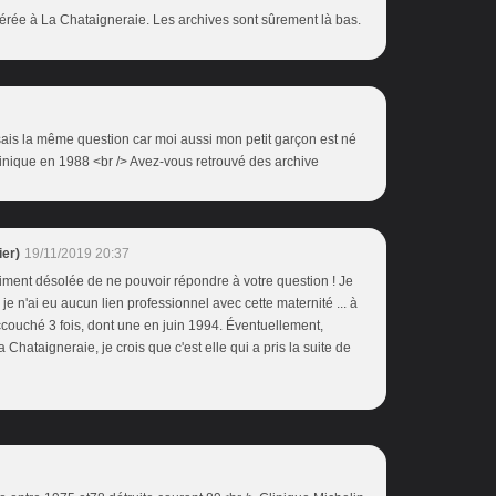
sférée à La Chataigneraie. Les archives sont sûrement là bas.
ais la même question car moi aussi mon petit garçon est né
inique en 1988 <br /> Avez-vous retrouvé des archive
er)
19/11/2019 20:37
iment désolée de ne pouvoir répondre à votre question ! Je
e n'ai eu aucun lien professionnel avec cette maternité ... à
accouché 3 fois, dont une en juin 1994. Éventuellement,
 Chataigneraie, je crois que c'est elle qui a pris la suite de