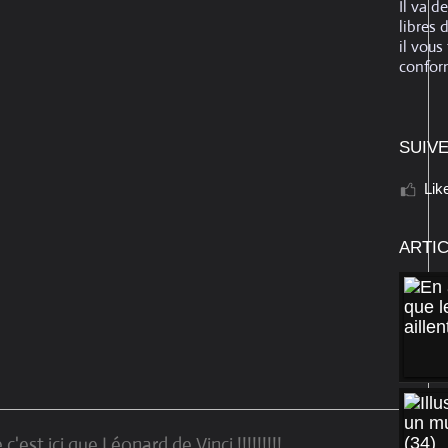
Il va d
libres 
il vous
conform
SUIVE
Lik
ARTI
'est ici que Léonard de Vinci !!!!!!!!!