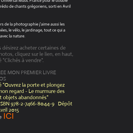
à Universal Music France pour le double
édo de chants grégoriens, sorti en Avril
s de la photographie j'aime aussi les
es, le vélo, le jardinage, tout ce qui a
avec la nature.
s désirez acheter certaines de
otos, cliquez sur le lien, en haut,
é "Clichés à vendre".
CREE MON PREMIER LIVRE
OS
lé "Ouvrez la porte et plongez
mon regard - Le murmure des
et objets abandonnés"
ISBN 978-2-7466-8044-9 Dépôt
Avril 2015
ICI
e