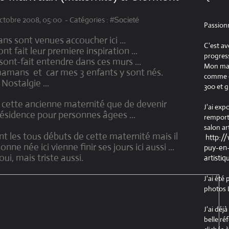
ctobre 2008, 05:00
-
Catégories :
#Societé
Passion
 sont venues accoucher ici ...
C'est av
 fait leur premiere inspiration ...
progress
ont-fait entendre dans ces murs ...
Mon maté
es mamans et car mes 3 enfants y sont nés.
comme ob
Nostalgie ...
300 et g
r cette ancienne maternité que de devenir
J'ai exp
sidence pour personnes âgees ...
remport
salon ar
t les tous débuts de cette maternité mais il
http:/
ne née ici vienne finir ses jours ici aussi ...
puy-en-
oui, mais triste aussi.
artistiq
J'ai été
photos L
J'ai déj
belle ré