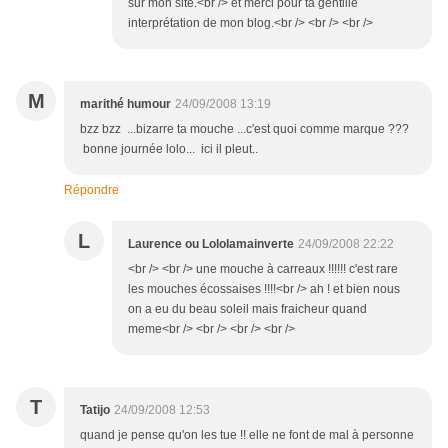
sur mon site.<br /> et merci pour ta gentille
interprétation de mon blog.<br /> <br /> <br />
M
marithé humour
24/09/2008 13:19
bzz bzz ...bizarre ta mouche ...c'est quoi comme marque ???
bonne journée lolo... ici il pleut..
Répondre
L
Laurence ou Lololamainverte
24/09/2008 22:22
<br /> <br /> une mouche à carreaux !!!!!! c'est rare
les mouches écossaises !!!!<br /> ah ! et bien nous
on a eu du beau soleil mais fraicheur quand
meme<br /> <br /> <br /> <br />
T
Tatijo
24/09/2008 12:53
quand je pense qu'on les tue !! elle ne font de mal à personne