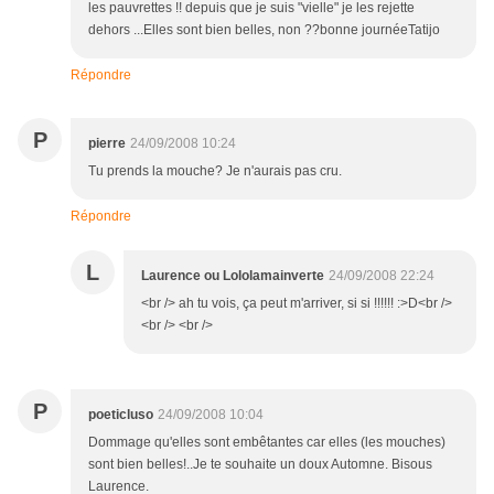
les pauvrettes !! depuis que je suis "vielle" je les rejette
dehors ...Elles sont bien belles, non ??bonne journéeTatijo
Répondre
P
pierre
24/09/2008 10:24
Tu prends la mouche? Je n'aurais pas cru.
Répondre
L
Laurence ou Lololamainverte
24/09/2008 22:24
<br /> ah tu vois, ça peut m'arriver, si si !!!!!! :>D<br />
<br /> <br />
P
poeticluso
24/09/2008 10:04
Dommage qu'elles sont embêtantes car elles (les mouches)
sont bien belles!..Je te souhaite un doux Automne. Bisous
Laurence.