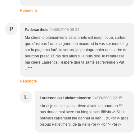
Répondre
P
Patlesarthois
24/09/2008 09:34
Ma chère lololamainverte cette photo est magnifique, surtout
que c'est pas facile ce genre de macro, si tu vas sur mon blog
sur la page ma forêt tu verras j'ai photographier une sortre de
bourdon presqu'à ras des ailes si je puis dire.Je t'embrasse
ma chère Laurence, j'espère que ta santé est revenue ?Pat
...***
Répondre
L
Laurence ou Lololamainverte
24/09/2008 22:35
<br /> je ne suis pas arrivee à voir ton bourdon !!!!
pas douee moi avec ton blog tu sais !!!!!<br /> Si tu
pouvais carrement me donner le lien ... ;>)<br /> gros
bisous Pat et merci de ta visite<br /> <br /> <br />