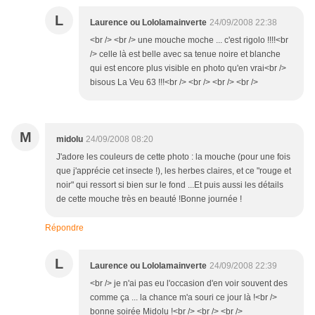
L
Laurence ou Lololamainverte
24/09/2008 22:38
<br /> <br /> une mouche moche ... c'est rigolo !!!!<br
/> celle là est belle avec sa tenue noire et blanche
qui est encore plus visible en photo qu'en vrai<br />
bisous La Veu 63 !!!<br /> <br /> <br /> <br />
M
midolu
24/09/2008 08:20
J'adore les couleurs de cette photo : la mouche (pour une fois
que j'apprécie cet insecte !), les herbes claires, et ce "rouge et
noir" qui ressort si bien sur le fond ...Et puis aussi les détails
de cette mouche très en beauté !Bonne journée !
Répondre
L
Laurence ou Lololamainverte
24/09/2008 22:39
<br /> je n'ai pas eu l'occasion d'en voir souvent des
comme ça ... la chance m'a souri ce jour là !<br />
bonne soirée Midolu !<br /> <br /> <br />