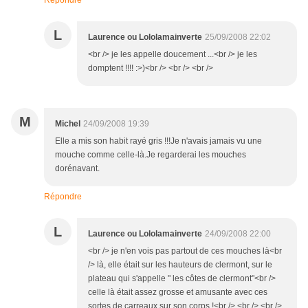
Répondre
L
Laurence ou Lololamainverte
25/09/2008 22:02
<br /> je les appelle doucement ...<br /> je les
domptent !!!! :>)<br /> <br /> <br />
M
Michel
24/09/2008 19:39
Elle a mis son habit rayé gris !!!Je n'avais jamais vu une
mouche comme celle-là.Je regarderai les mouches
dorénavant.
Répondre
L
Laurence ou Lololamainverte
24/09/2008 22:00
<br /> je n'en vois pas partout de ces mouches là<br
/> là, elle était sur les hauteurs de clermont, sur le
plateau qui s'appelle " les côtes de clermont"<br />
celle là était assez grosse et amusante avec ces
sortes de carreaux sur son corps !<br /> <br /> <br />