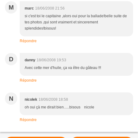
M
marc
18/06/2008 21:56
si c'est toi le capitaine ,alors oui pour la ballade!belle suite de
tes photos ,qui sont vraiment et sincerement
splendides!bisous!
Répondre
D
danny
18/06/2008 19:53
Avec cette mer d'huile, ça va être du gâteau !!!
Répondre
N
nicolek
18/06/2008 18:58
oh oui çà me dirait bien......bisous nicole
Répondre