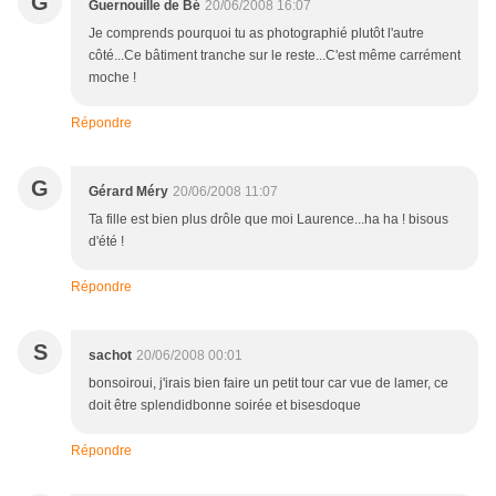
G
Guernouille de Bé
20/06/2008 16:07
Je comprends pourquoi tu as photographié plutôt l'autre
côté...Ce bâtiment tranche sur le reste...C'est même carrément
moche !
Répondre
G
Gérard Méry
20/06/2008 11:07
Ta fille est bien plus drôle que moi Laurence...ha ha ! bisous
d'été !
Répondre
S
sachot
20/06/2008 00:01
bonsoiroui, j'irais bien faire un petit tour car vue de lamer, ce
doit être splendidbonne soirée et bisesdoque
Répondre