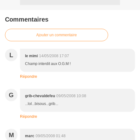
Commentaires
Ajouter un commentaire
L
le mimi
14/05/2008 17:07
Champ interdit aux O.G.M !
Répondre
G
grib-chevaldefeu
09/05/2008 10:08
...lol...bisous...grib...
Répondre
M
marc
09/05/2008 01:48