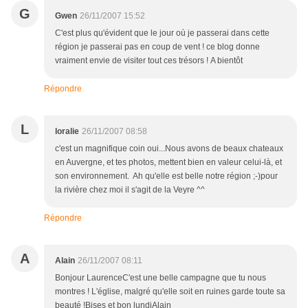
G
Gwen
26/11/2007 15:52
C'est plus qu'évident que le jour où je passerai dans cette
région je passerai pas en coup de vent ! ce blog donne
vraiment envie de visiter tout ces trésors ! A bientôt
Répondre
L
loralie
26/11/2007 08:58
c'est un magnifique coin oui...Nous avons de beaux chateaux
en Auvergne, et tes photos, mettent bien en valeur celui-là, et
son environnement. Ah qu'elle est belle notre région ;-)pour
la rivière chez moi il s'agit de la Veyre ^^
Répondre
A
Alain
26/11/2007 08:11
Bonjour LaurenceC'est une belle campagne que tu nous
montres ! L'église, malgré qu'elle soit en ruines garde toute sa
beauté !Bises et bon lundiAlain