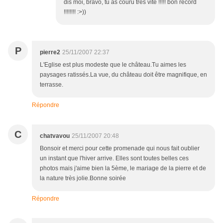
dis moi, bravo, tu as couru trés vite !!!!! bon record
!!!!!!!! :>))
P
pierre2
25/11/2007 22:37
L'Eglise est plus modeste que le château.Tu aimes les
paysages ratissés.La vue, du château doit être magnifique, en
terrasse.
Répondre
C
chatvavou
25/11/2007 20:48
Bonsoir et merci pour cette promenade qui nous fait oublier
un instant que l'hiver arrive. Elles sont toutes belles ces
photos mais j'aime bien la 5ème, le mariage de la pierre et de
la nature très jolie.Bonne soirée
Répondre