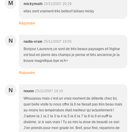
M
mickymath
25/11/2007 20:29
elles sont vraiment très belles!! biiises micky
Répondre
N
nadia-vraie
25/11/2007 19:55
Bonjour Laurence,ce sont de très beaux paysages et l'église
est tout en pierre des champs je pense et très ancienne,je la
trouve magnifique.bye et A+
Répondre
N
nounn
25/11/2007 19:10
Whouaouu mais c’est un vrais moment de détente chez toi,
quel belle visite tu nous offre là.Il ne faisait pas très beau mais
au moins les température était meilleur qu’actuellement !
J’adore la 1 la 2 la 3 la 4 la 5 la 6 la 7 la 8 la 9 et oufff la
dixième. si si sais vrais ! Tu as mis la dose de beauté ce soir.
J’en prends pour mon grade lol. Bref, pour finir, reparlons de