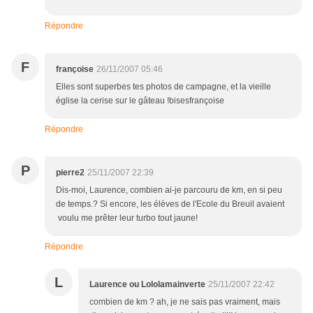
Répondre
F
françoise
26/11/2007 05:46
Elles sont superbes tes photos de campagne, et la vieille
église la cerise sur le gâteau !bisesfrançoise
Répondre
P
pierre2
25/11/2007 22:39
Dis-moi, Laurence, combien ai-je parcouru de km, en si peu
de temps.? Si encore, les élèves de l'Ecole du Breuil avaient
voulu me prêter leur turbo tout jaune!
Répondre
L
Laurence ou Lololamainverte
25/11/2007 22:42
combien de km ? ah, je ne sais pas vraiment, mais