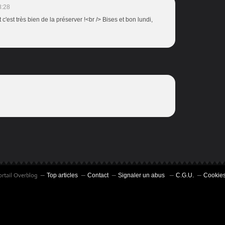
8:28
c'est très bien de la préserver !<br /> Bises et bon lundi,
ortail Overblog
Top articles
Contact
Signaler un abus
C.G.U.
Cookies