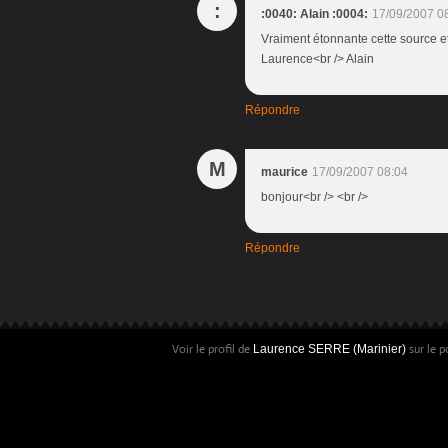
:
:0040: Alain :0004:
17/09/2007 0
Vraiment étonnante cette source et 
Laurence<br /> Alain
Répondre
M
maurice
17/09/2007 08:04
bonjour<br /> <br />
Répondre
Voir le profil de
sur le p
Laurence SERRE (Marinier)