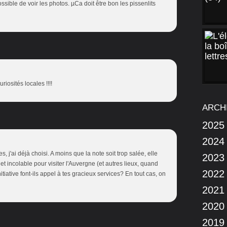
ssible de voir les photos. µCa doit être bon les pissenlits
riosités locales !!!!
ARCH
2025
2024
s, j'ai déjà choisi. A moins que la note soit trop salée, elle
2023
t incolable pour visiter l'Auvergne (et autres lieux, quand
2022
nitiative font-ils appel à tes gracieux services? En tout cas, on
2021
2020
2019