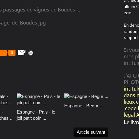
clichés 
album Cr
es paysages de vignes de Boudes ...
2011.
En dehor
randonné
rapport 
Si vou
ost
0
mes ph
intitul
J'AI 
PHOT
intitu
dans 
lieux 
Espagne - Begur ...
code 
 -
Espagne - Pals - le
légal 
hes ...
joli petit coin ...
Le livr
Article suivant