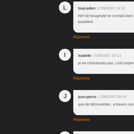
L
loup-julien
17/09/2007 19:15
Hé! hé! bougnate! je connais bien 
excellent.
Répondre
I
isabelle
17/09/2007 18:13
je ne connaissais pas, c'est surpren
Répondre
J
jean-pierre
17/09/2007 08:43
que de découvertes , a travers ces b
Répondre