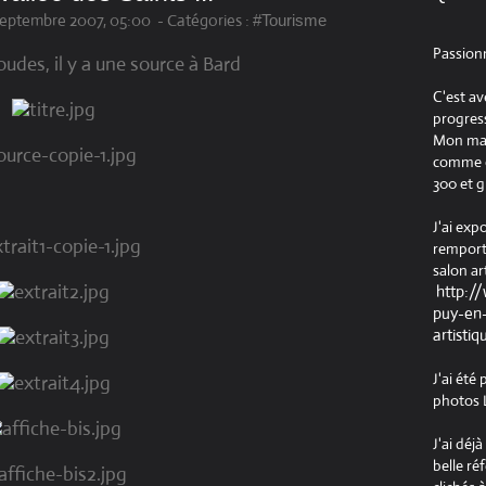
Septembre 2007, 05:00
-
Catégories :
#Tourisme
Passion
udes, il y a une source à Bard
C'est av
progress
Mon maté
comme ob
300 et g
J'ai exp
remport
salon ar
http:/
puy-en-
artistiq
J'ai été
photos L
J'ai déj
belle ré