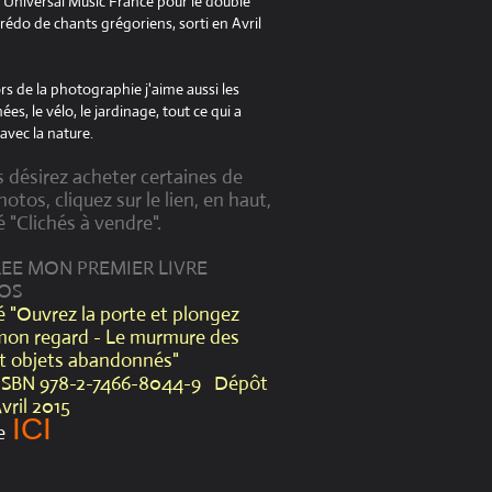
à Universal Music France pour le double
édo de chants grégoriens, sorti en Avril
s de la photographie j'aime aussi les
es, le vélo, le jardinage, tout ce qui a
avec la nature.
s désirez acheter certaines de
otos, cliquez sur le lien, en haut,
é "Clichés à vendre".
CREE MON PREMIER LIVRE
OS
lé "Ouvrez la porte et plongez
mon regard - Le murmure des
et objets abandonnés"
ISBN 978-2-7466-8044-9 Dépôt
Avril 2015
ICI
e