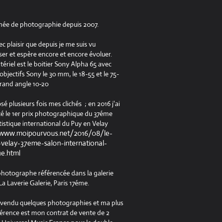
née de photographie depuis 2007.
ec plaisir que depuis je me suis vu
er et espère encore et encore évoluer.
riel est le boitier Sony Alpha 65 avec
jectifs Sony le 30 mm, le 18-55 et le 75-
rand angle 10-20
osé plusieurs fois mes clichés ; en 2016 j'ai
é le 1er prix photographique du 37éme
tistique international du Puy en Velay
/www.moipourvous.net/2016/08/le-
velay-37eme-salon-international-
ue.html
 photographe référencée dans la galerie
a Laverie Galerie, Paris 17éme.
à vendu quelques photographies et ma plus
férence est mon contrat de vente de 2