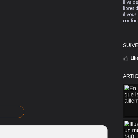
Il va d
libres 
il vous
conform
SUIVE
Lik
ARTI