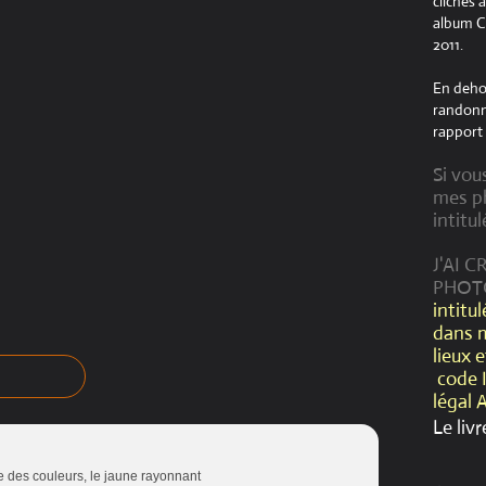
clichés 
album Cr
2011.
En dehor
randonné
rapport 
Si vou
mes ph
intitul
J'AI 
PHOT
intitu
dans 
lieux 
code 
légal 
Le livr
e des couleurs, le jaune rayonnant