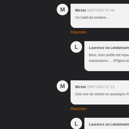
M
Michel
26/07/2007 07:46
Un habit de lumière ...
Répondre
L
Laurence ou Lololamain
tiens, mon poéte est repass
expressions .... !!!!!!gros 
M
Michel
26/07/2007 07:13
Une mer de soleils en auvergne !!!!!
Répondre
L
Laurence ou Lololamain