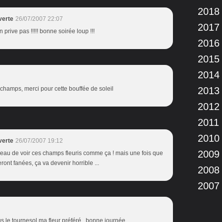
2018
verte
26/07/2007 22:07
2017
en prive pas !!!!! bonne soirée loup !!!
2016
2015
2014
champs, merci pour cette bouffée de soleil
2013
2012
2011
2010
verte
26/07/2007 19:12
2009
rés beau de voir ces champs fleuris comme ça ! mais une fois que
ront fanées, ça va devenir horrible ...
2008
2007
us le tournesol ma fleur préféré , bonne journée