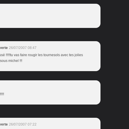
verte
26/07/2007 08:47
é !!!!!tu vas faire rougir les tournesols avec tes jolies
bisous michel !!!
!!!
verte
26/07/2007 07:22