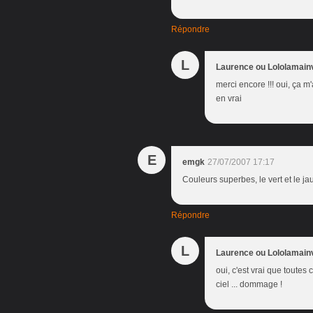
Répondre
L
Laurence ou Lololamain
merci encore !!! oui, ça m'
en vrai
E
emgk
27/07/2007 17:17
Couleurs superbes, le vert et le ja
Répondre
L
Laurence ou Lololamain
oui, c'est vrai que toutes 
ciel ... dommage !