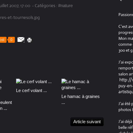
uillet 2007, 17:00
-
Catégories :
#nature
Passion
C'est av
progress
Mon maté
ost
0
comme ob
300 et g
J'ai exp
remport
salon ar
http:/
puy-en-
Le cerf volant ...
artistiq
Le hamac à graines
veulent
...
J'ai été
n ...
photos L
J'ai déj
Article suivant
belle ré