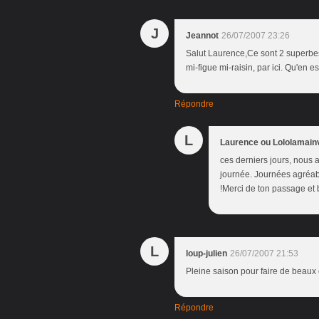
J
Jeannot
26/07/2007 23:26
Salut Laurence,Ce sont 2 superbes 
mi-figue mi-raisin, par ici. Qu'en e
Répondre
L
Laurence ou Lololamain
ces derniers jours, nous 
journée. Journées agréable
!Merci de ton passage et
L
loup-julien
26/07/2007 21:53
Pleine saison pour faire de beaux c
Répondre