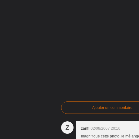
Ajouter un commentaire
Z
zanfi
02/08/2007 20:16
magnifique cette photo, le mélang