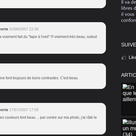
Il va d
libres 
il vous
conform
verte
02/08/2007 22:38
a vraiment fait du "tape à l'oeil" !!! vraiment trés beau, sutout
SUIVE
Lik
ARTI
une font toujours de bons contrastes. C'est beau.
verte
27/07/2007 17:56
ces couleurs font beau ... par contre sur ma photo, j'ai râté le