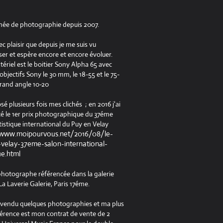
née de photographie depuis 2007.
ec plaisir que depuis je me suis vu
er et espère encore et encore évoluer.
riel est le boitier Sony Alpha 65 avec
jectifs Sony le 30 mm, le 18-55 et le 75-
rand angle 10-20
osé plusieurs fois mes clichés ; en 2016 j'ai
é le 1er prix photographique du 37éme
tistique international du Puy en Velay
/www.moipourvous.net/2016/08/le-
velay-37eme-salon-international-
ue.html
 photographe référencée dans la galerie
a Laverie Galerie, Paris 17éme.
à vendu quelques photographies et ma plus
férence est mon contrat de vente de 2