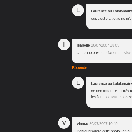
L
Laurence ou Lololamain
oui, c'est vrai, et je ne m'
I
isabelle
26/07/2007 18:05
ça donne envie de flaner dans les 
Répondre
L
Laurence ou Lololamain
de rien !!!!! oui, c'est t
les fleurs de tournesols se
V
vinnce
26/07/2007 10:49
Bonjour j'adore cette photo , en pl