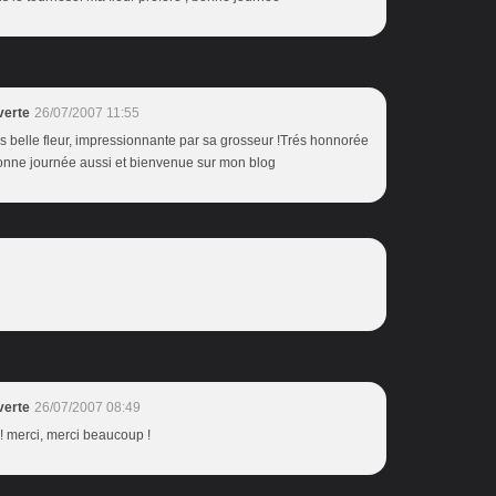
verte
26/07/2007 11:55
rés belle fleur, impressionnante par sa grosseur !Trés honnorée
 bonne journée aussi et bienvenue sur mon blog
verte
26/07/2007 08:49
!!! merci, merci beaucoup !