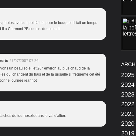
photos avec un peti faible pour le bouquet. Il fait un temps
st-il à Clermont ?Bisous et douce nuit.
verte
27/07/2007 07:26
ARCH
avons un beau soleil et 26° environ au plus chaud de la
2025
s qui changent du frais et de la grisaille si fréquente cet été
 bonne journée jeannot
2024
2023
2022
2021
lichés de tournesols dans le val d'allier.
2020
2019