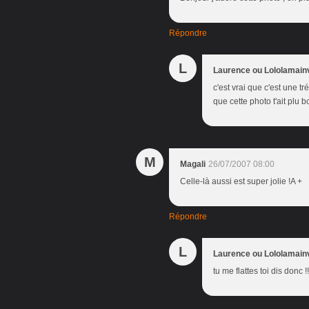
Répondre
L
Laurence ou Lololamain
c'est vrai que c'est une t
que cette photo t'ait plu
M
Magali
26/07/2007 08:00
Celle-là aussi est super jolie !A +
Répondre
L
Laurence ou Lololamain
tu me flattes toi dis donc 