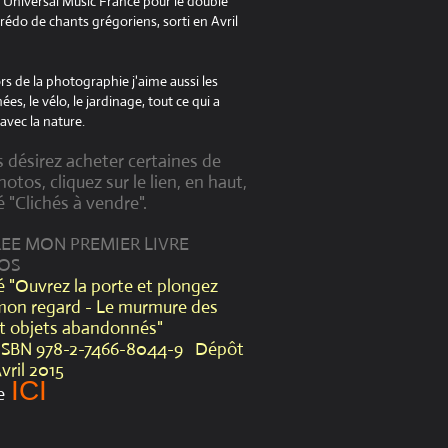
à Universal Music France pour le double
édo de chants grégoriens, sorti en Avril
s de la photographie j'aime aussi les
es, le vélo, le jardinage, tout ce qui a
avec la nature.
s désirez acheter certaines de
otos, cliquez sur le lien, en haut,
é "Clichés à vendre".
CREE MON PREMIER LIVRE
OS
lé "Ouvrez la porte et plongez
mon regard - Le murmure des
et objets abandonnés"
ISBN 978-2-7466-8044-9 Dépôt
Avril 2015
ICI
e