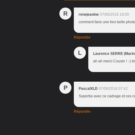
R
renejeanine
07/06/2016 18:00
comment faire une tres belle photo
Répondre
L
Laurence SERRE (Marini
ah ah merci Cousin ! :-) b
P
PascalXLD
07/06/2016 07:42
Superbe avec ce cadrage et ces co
Répondre