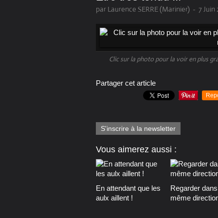
par Laurence SERRE (Marinier)
-
7 Juin
Clic sur la photo pour la voir en plus g
Partager cet article
Rep
S'inscrire à la newsletter
Vous aimerez aussi :
En attendant que les
Regarder dans 
aulx aillent !
même direction 