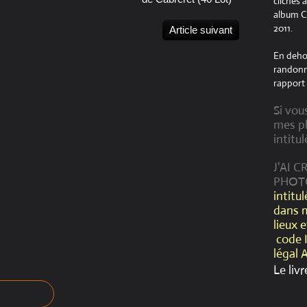
clichés 
album Cr
2011.
Article suivant
En dehor
randonné
rapport 
Si vou
mes ph
intitul
J'AI 
PHOT
intitu
dans 
lieux 
code 
légal 
Le livr