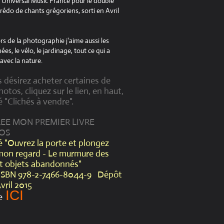
à Universal Music France pour le double
édo de chants grégoriens, sorti en Avril
s de la photographie j'aime aussi les
es, le vélo, le jardinage, tout ce qui a
avec la nature.
s désirez acheter certaines de
otos, cliquez sur le lien, en haut,
é "Clichés à vendre".
CREE MON PREMIER LIVRE
OS
lé "Ouvrez la porte et plongez
mon regard - Le murmure des
et objets abandonnés"
ISBN 978-2-7466-8044-9 Dépôt
Avril 2015
ICI
e