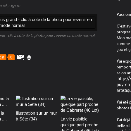
 2016, 05:00
Passion
C'est av
progress
rand - clic à côté de la photo pour revenir en mode normal
Mon maté
comme ob
300 et g
ost
0
J'ai exp
remport
salon ar
http:/
puy-en-
artistiq
J'ai été
photos L
la
Illustration sur un mur
....
à Sète (34)
La vie paisible,
J'ai déj
quelque part proche
belle ré
de Cabreret (46 Lot)