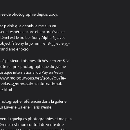
née de photographie depuis 2007.
ec plaisir que depuis je me suis vu
er et espère encore et encore évoluer.
riel est le boitier Sony Alpha 65 avec
jectifs Sony le 30 mm, le 18-55 et le 75-
rand angle 10-20
osé plusieurs fois mes clichés ; en 2016 j'ai
é le 1er prix photographique du 37éme
tistique international du Puy en Velay
/www.moipourvous.net/2016/08/le-
velay-37eme-salon-international-
ue.html
 photographe référencée dans la galerie
a Laverie Galerie, Paris 17éme.
à vendu quelques photographies et ma plus
férence est mon contrat de vente de 2