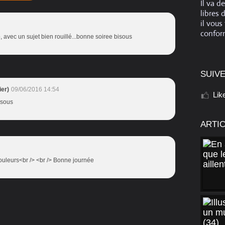
Il va d
libres 
il vous
conform
, avec un sujet bien rouillé...bonne soiree bisous
SUIVE
er)
09/06/2016 14:54
Lik
isous
ARTI
uleurs<br /> <br /> Bonne journée