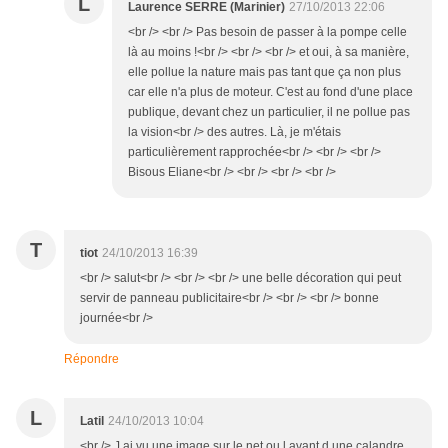
L
Laurence SERRE (Marinier)
27/10/2013 22:06
<br /> <br /> Pas besoin de passer à la pompe celle
là au moins !<br /> <br /> <br /> et oui, à sa manière,
elle pollue la nature mais pas tant que ça non plus
car elle n'a plus de moteur. C'est au fond d'une place
publique, devant chez un particulier, il ne pollue pas
la vision<br /> des autres. Là, je m'étais
particulièrement rapprochée<br /> <br /> <br />
Bisous Eliane<br /> <br /> <br /> <br />
T
tiot
24/10/2013 16:39
<br /> salut<br /> <br /> <br /> une belle décoration qui peut
servir de panneau publicitaire<br /> <br /> <br /> bonne
journée<br />
Répondre
L
Latil
24/10/2013 10:04
<br /> J ai vu une image sur le net ou l avant d une calandre