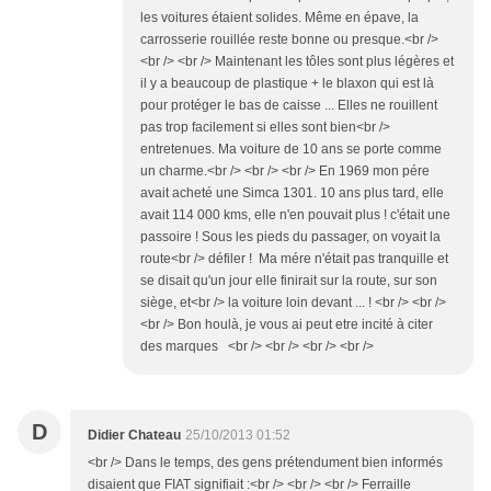
les voitures étaient solides. Même en épave, la
carrosserie rouillée reste bonne ou presque.<br />
<br /> <br /> Maintenant les tôles sont plus légères et
il y a beaucoup de plastique + le blaxon qui est là
pour protéger le bas de caisse ... Elles ne rouillent
pas trop facilement si elles sont bien<br />
entretenues. Ma voiture de 10 ans se porte comme
un charme.<br /> <br /> <br /> En 1969 mon pére
avait acheté une Simca 1301. 10 ans plus tard, elle
avait 114 000 kms, elle n'en pouvait plus ! c'était une
passoire ! Sous les pieds du passager, on voyait la
route<br /> défiler ! Ma mére n'était pas tranquille et
se disait qu'un jour elle finirait sur la route, sur son
siège, et<br /> la voiture loin devant ... ! <br /> <br />
<br /> Bon houlà, je vous ai peut etre incité à citer
des marques <br /> <br /> <br /> <br />
D
Didier Chateau
25/10/2013 01:52
<br /> Dans le temps, des gens prétendument bien informés
disaient que FIAT signifiait :<br /> <br /> <br /> Ferraille