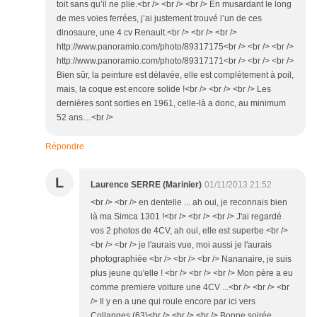
toit sans qu’il ne plie.<br /> <br /> <br /> En musardant le long
de mes voies ferrées, j’ai justement trouvé l’un de ces
dinosaure, une 4 cv Renault.<br /> <br /> <br />
http://www.panoramio.com/photo/89317175<br /> <br /> <br />
http://www.panoramio.com/photo/89317171<br /> <br /> <br />
Bien sûr, la peinture est délavée, elle est complètement à poil,
mais, la coque est encore solide !<br /> <br /> <br /> Les
dernières sont sorties en 1961, celle-là a donc, au minimum
52 ans…<br />
Répondre
L
Laurence SERRE (Marinier)
01/11/2013 21:52
<br /> <br /> en dentelle ... ah oui, je reconnais bien
là ma Simca 1301 !<br /> <br /> <br /> J'ai regardé
vos 2 photos de 4CV, ah oui, elle est superbe.<br />
<br /> <br /> je l'aurais vue, moi aussi je l'aurais
photographiée <br /> <br /> <br /> Nananaire, je suis
plus jeune qu'elle ! <br /> <br /> <br /> Mon père a eu
comme premiere voiture une 4CV ...<br /> <br /> <br
/> Il y en a une qui roule encore par ici vers
Collanges (63)<br /> <br /> <br /> Bonne soirée