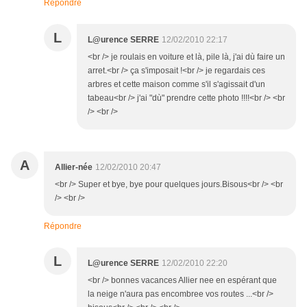
Répondre
L
L@urence SERRE
12/02/2010 22:17
<br /> je roulais en voiture et là, pile là, j'ai dù faire un
arret.<br /> ça s'imposait !<br /> je regardais ces
arbres et cette maison comme s'il s'agissait d'un
tabeau<br /> j'ai "dù" prendre cette photo !!!!<br /> <br
/> <br />
A
Allier-née
12/02/2010 20:47
<br /> Super et bye, bye pour quelques jours.Bisous<br /> <br
/> <br />
Répondre
L
L@urence SERRE
12/02/2010 22:20
<br /> bonnes vacances Allier nee en espérant que
la neige n'aura pas encombree vos routes ...<br />