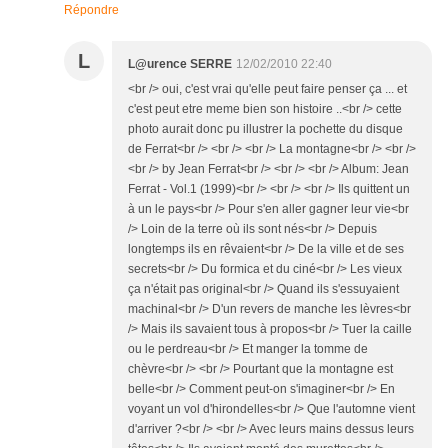
Répondre
L
L@urence SERRE
12/02/2010 22:40
<br /> oui, c'est vrai qu'elle peut faire penser ça ... et
c'est peut etre meme bien son histoire ..<br /> cette
photo aurait donc pu illustrer la pochette du disque
de Ferrat<br /> <br /> <br /> La montagne<br /> <br />
<br /> by Jean Ferrat<br /> <br /> <br /> Album: Jean
Ferrat - Vol.1 (1999)<br /> <br /> <br /> Ils quittent un
à un le pays<br /> Pour s'en aller gagner leur vie<br
/> Loin de la terre où ils sont nés<br /> Depuis
longtemps ils en rêvaient<br /> De la ville et de ses
secrets<br /> Du formica et du ciné<br /> Les vieux
ça n'était pas original<br /> Quand ils s'essuyaient
machinal<br /> D'un revers de manche les lèvres<br
/> Mais ils savaient tous à propos<br /> Tuer la caille
ou le perdreau<br /> Et manger la tomme de
chèvre<br /> <br /> Pourtant que la montagne est
belle<br /> Comment peut-on s'imaginer<br /> En
voyant un vol d'hirondelles<br /> Que l'automne vient
d'arriver ?<br /> <br /> Avec leurs mains dessus leurs