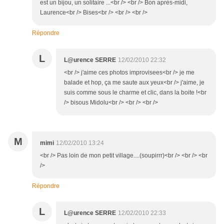
est un bijou, un solitaire ...<br /> <br /> Bon après-midi,
Laurence<br /> Bises<br /> <br /> <br />
Répondre
L
L@urence SERRE
12/02/2010 22:32
<br /> j'aime ces photos improvisees<br /> je me
balade et hop, ça me saute aux yeux<br /> j'aime, je
suis comme sous le charme et clic, dans la boite !<br
/> bisous Midolu<br /> <br /> <br />
M
mimi
12/02/2010 13:24
<br /> Pas loin de mon petit village....(soupirrr)<br /> <br /> <br
/>
Répondre
L
L@urence SERRE
12/02/2010 22:33