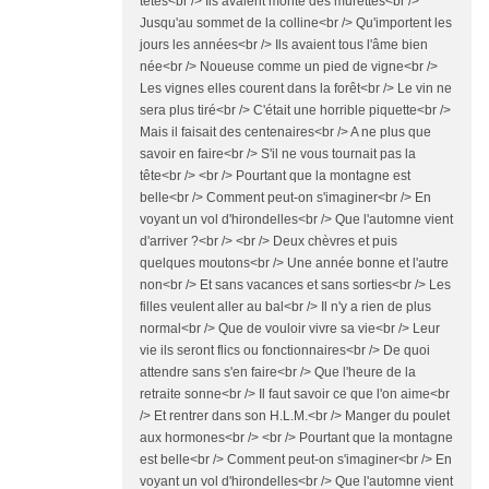
têtes<br /> Ils avaient monté des murettes<br />
Jusqu'au sommet de la colline<br /> Qu'importent les
jours les années<br /> Ils avaient tous l'âme bien
née<br /> Noueuse comme un pied de vigne<br />
Les vignes elles courent dans la forêt<br /> Le vin ne
sera plus tiré<br /> C'était une horrible piquette<br />
Mais il faisait des centenaires<br /> A ne plus que
savoir en faire<br /> S'il ne vous tournait pas la
tête<br /> <br /> Pourtant que la montagne est
belle<br /> Comment peut-on s'imaginer<br /> En
voyant un vol d'hirondelles<br /> Que l'automne vient
d'arriver ?<br /> <br /> Deux chèvres et puis
quelques moutons<br /> Une année bonne et l'autre
non<br /> Et sans vacances et sans sorties<br /> Les
filles veulent aller au bal<br /> Il n'y a rien de plus
normal<br /> Que de vouloir vivre sa vie<br /> Leur
vie ils seront flics ou fonctionnaires<br /> De quoi
attendre sans s'en faire<br /> Que l'heure de la
retraite sonne<br /> Il faut savoir ce que l'on aime<br
/> Et rentrer dans son H.L.M.<br /> Manger du poulet
aux hormones<br /> <br /> Pourtant que la montagne
est belle<br /> Comment peut-on s'imaginer<br /> En
voyant un vol d'hirondelles<br /> Que l'automne vient