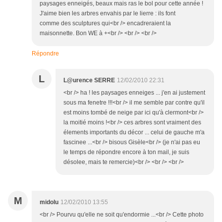
paysages enneigés, beaux mais ras le bol pour cette année !
J'aime bien les arbres envahis par le lierre : ils font
comme des sculptures qui<br /> encadreraient la
maisonnette. Bon WE à +<br /> <br /> <br />
Répondre
L
L@urence SERRE
12/02/2010 22:31
<br /> ha ! les paysages enneiges ... j'en ai justement
sous ma fenetre !!!<br /> il me semble par contre qu'il
est moins tombé de neige par ici qu'à clermont<br />
la moitié moins !<br /> ces arbres sont vraiment des
élements importants du décor ... celui de gauche m'a
fascinee ...<br /> bisous Gisèle<br /> (je n'ai pas eu
le temps de répondre encore à ton mail, je suis
désolee, mais te remercie)<br /> <br /> <br />
M
midolu
12/02/2010 13:55
<br /> Pourvu qu'elle ne soit qu'endormie ...<br /> Cette photo