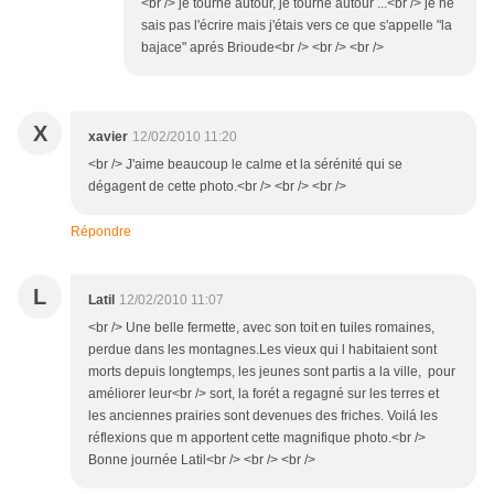
<br /> je tourne autour, je tourne autour ...<br /> je ne
sais pas l'écrire mais j'étais vers ce que s'appelle "la
bajace" aprés Brioude<br /> <br /> <br />
X
xavier
12/02/2010 11:20
<br /> J'aime beaucoup le calme et la sérénité qui se
dégagent de cette photo.<br /> <br /> <br />
Répondre
L
Latil
12/02/2010 11:07
<br /> Une belle fermette, avec son toit en tuiles romaines,
perdue dans les montagnes.Les vieux qui l habitaient sont
morts depuis longtemps, les jeunes sont partis a la ville, pour
améliorer leur<br /> sort, la forét a regagné sur les terres et
les anciennes prairies sont devenues des friches. Voilá les
réflexions que m apportent cette magnifique photo.<br />
Bonne journée Latil<br /> <br /> <br />