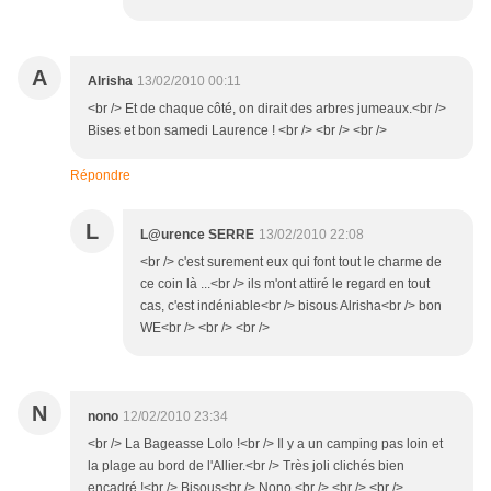
A
Alrisha
13/02/2010 00:11
<br /> Et de chaque côté, on dirait des arbres jumeaux.<br />
Bises et bon samedi Laurence ! <br /> <br /> <br />
Répondre
L
L@urence SERRE
13/02/2010 22:08
<br /> c'est surement eux qui font tout le charme de
ce coin là ...<br /> ils m'ont attiré le regard en tout
cas, c'est indéniable<br /> bisous Alrisha<br /> bon
WE<br /> <br /> <br />
N
nono
12/02/2010 23:34
<br /> La Bageasse Lolo !<br /> Il y a un camping pas loin et
la plage au bord de l'Allier.<br /> Très joli clichés bien
encadré !<br /> Bisous<br /> Nono <br /> <br /> <br />