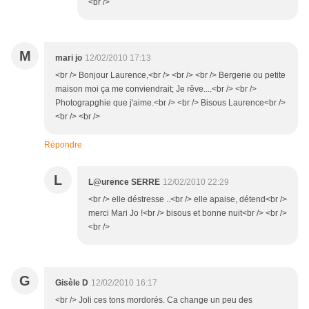
<br />
M
mari jo
12/02/2010 17:13
<br /> Bonjour Laurence,<br /> <br /> <br /> Bergerie ou petite
maison moi ça me conviendrait; Je rêve....<br /> <br />
Photograpghie que j'aime.<br /> <br /> Bisous Laurence<br />
<br /> <br />
Répondre
L
L@urence SERRE
12/02/2010 22:29
<br /> elle déstresse ..<br /> elle apaise, détend<br />
merci Mari Jo !<br /> bisous et bonne nuit<br /> <br />
<br />
G
Gisèle D
12/02/2010 16:17
<br /> Joli ces tons mordorés. Ca change un peu des