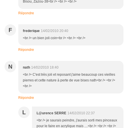
Bisou, Zazou-38<br /> <br /> <br />
Répondre
F
frederique
14/02/2010 20:40
<br /> un bien joli coin<br /> <br /> <br />
Répondre
N
nath
14/02/2010 18:40
<br /> C'est très joli et reposant j'aime beaucoup ces vieilles
pierres et cette nature à perte de vue bises nath<br /> <br />
<br />
Répondre
L
L@urence SERRE
14/02/2010 22:37
<br /> je saurais peindre, j'aurais sorti mes pinceaux
pour le faire en acrylique mais ....<br /> <br /> <br />