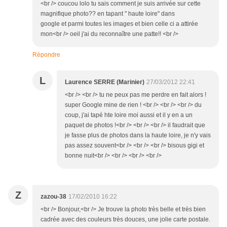
<br /> coucou lolo tu sais comment je suis arrivée sur cette
magnifique photo?? en tapant " haute loire" dans
google et parmi toutes les images et bien celle ci a attirée
mon<br /> oeil j'ai du reconnaître une patte!! <br />
Répondre
L
Laurence SERRE (Marinier)
27/03/2012 22:41
<br /> <br /> tu ne peux pas me perdre en fait alors !
super Google mine de rien ! <br /> <br /> <br /> du
coup, j'ai tapé hte loire moi aussi et il y en a un
paquet de photos !<br /> <br /> <br /> il faudrait que
je fasse plus de photos dans la haute loire, je n'y vais
pas assez souvent<br /> <br /> <br /> bisous gigi et
bonne nuit<br /> <br /> <br /> <br />
Z
zazou-38
17/02/2010 16:22
<br /> Bonjour,<br /> Je trouve la photo très belle et très bien
cadrée avec des couleurs très douces, une jolie carte postale.