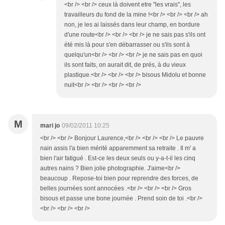
<br /> <br /> ceux là doivent etre "les vrais", les
travailleurs du fond de la mine !<br /> <br /> <br /> ah
non, je les ai laissés dans leur champ, en bordure
d'une route<br /> <br /> <br /> je ne sais pas s'ils ont
été mis là pour s'en débarrasser ou s'ils sont à
quelqu'un<br /> <br /> <br /> je ne sais pas en quoi
ils sont faits, on aurait dit, de prés, à du vieux
plastique.<br /> <br /> <br /> bisous Midolu et bonne
nuit<br /> <br /> <br /> <br />
M
mari jo
09/02/2011 10:25
<br /> <br /> Bonjour Laurence,<br /> <br /> <br /> Le pauvre
nain assis l'a bien mérité apparemment sa retraite . Il m' a
bien l'air fatigué . Est-ce les deux seuls ou y-a-t-il les cinq
autres nains ? Bien jolie photographie. J'aime<br />
beaucoup . Repose-toi bien pour reprendre des forces, de
belles journées sont annocées .<br /> <br /> <br /> Gros
bisous et passe une bone journée . Prend soin de toi .<br />
<br /> <br /> <br />