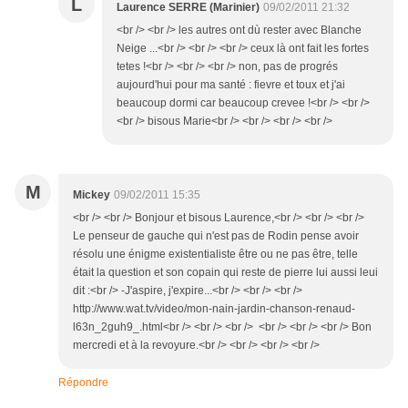
L
Laurence SERRE (Marinier)
09/02/2011 21:32
<br /> <br /> les autres ont dù rester avec Blanche
Neige ...<br /> <br /> <br /> ceux là ont fait les fortes
tetes !<br /> <br /> <br /> non, pas de progrés
aujourd'hui pour ma santé : fievre et toux et j'ai
beaucoup dormi car beaucoup crevee !<br /> <br />
<br /> bisous Marie<br /> <br /> <br /> <br />
M
Mickey
09/02/2011 15:35
<br /> <br /> Bonjour et bisous Laurence,<br /> <br /> <br />
Le penseur de gauche qui n'est pas de Rodin pense avoir
résolu une énigme existentialiste être ou ne pas être, telle
était la question et son copain qui reste de pierre lui aussi leui
dit :<br /> -J'aspire, j'expire...<br /> <br /> <br />
http://www.wat.tv/video/mon-nain-jardin-chanson-renaud-
l63n_2guh9_.html<br /> <br /> <br /> <br /> <br /> <br /> Bon
mercredi et à la revoyure.<br /> <br /> <br /> <br />
Répondre