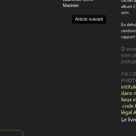
clichés 
Marinier
album Cr
2011.
Article suivant
En dehor
randonné
rapport 
Si vou
mes ph
intitul
J'AI 
PHOT
intitu
dans 
lieux 
code 
légal 
Le livr