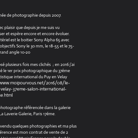
née de photographie depuis 2007.
ec plaisir que depuis je me suis vu
er et espère encore et encore évoluer.
riel est le boitier Sony Alpha 65 avec
jectifs Sony le 30 mm, le 18-55 et le 75-
rand angle 10-20
osé plusieurs fois mes clichés ; en 2016 j'ai
é le 1er prix photographique du 37éme
tistique international du Puy en Velay
/www.moipourvous.net/2016/08/le-
velay-37eme-salon-international-
ue.html
 photographe référencée dans la galerie
a Laverie Galerie, Paris 17éme.
à vendu quelques photographies et ma plus
férence est mon contrat de vente de 2