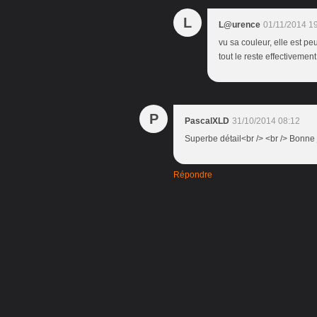
L
L@urence
01/11/2014 1
vu sa couleur, elle est p
tout le reste effectivement 
P
PascalXLD
31/10/2014 08:12
Superbe détail<br /> <br /> Bonne
Répondre