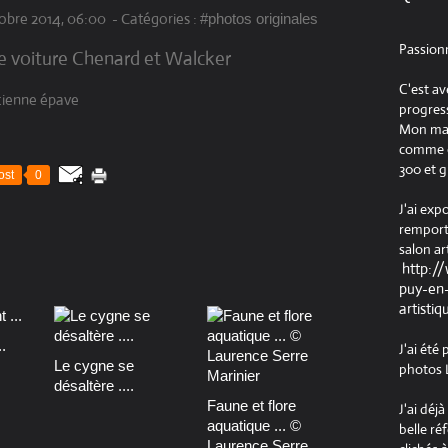
obre 2014, 06:00
-
Catégories :
#photos originales
Passion
e voiture Chenard et Walcker
C'est av
progress
Mon maté
comme ob
300 et g
ost
0
J'ai exp
remport
salon ar
http:/
puy-en-
artistiq
.
J'ai été
Le cygne se
photos L
désaltère ....
Faune et flore
J'ai déj
aquatique ... ©
belle ré
Laurence Serre