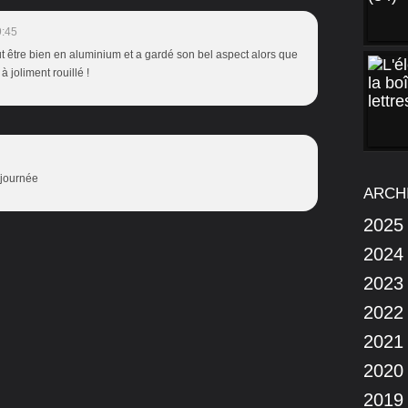
9:45
eut être bien en aluminium et a gardé son bel aspect alors que
à joliment rouillé !
 journée
ARCH
2025
2024
2023
2022
2021
2020
2019