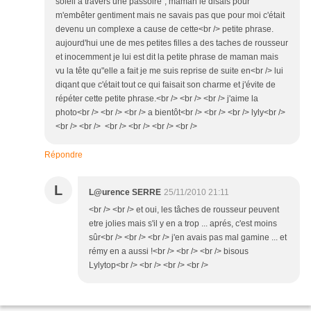
soleil a travers une passoire", maman le disais pour
m'embêter gentiment mais ne savais pas que pour moi c'était
devenu un complexe a cause de cette<br /> petite phrase.
aujourd'hui une de mes petites filles a des taches de rousseur
et inocemment je lui est dit la petite phrase de maman mais
vu la tête qu"elle a fait je me suis reprise de suite en<br /> lui
diqant que c'était tout ce qui faisait son charme et j'évite de
répéter cette petite phrase.<br /> <br /> <br /> j'aime la
photo<br /> <br /> <br /> a bientôt<br /> <br /> <br /> lyly<br />
<br /> <br /> <br /> <br /> <br /> <br />
Répondre
L
L@urence SERRE
25/11/2010 21:11
<br /> <br /> et oui, les tâches de rousseur peuvent
etre jolies mais s'il y en a trop ... aprés, c'est moins
sûr<br /> <br /> <br /> j'en avais pas mal gamine ... et
rémy en a aussi !<br /> <br /> <br /> bisous
Lylytop<br /> <br /> <br /> <br />