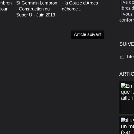
Il va d
embron
St Germain Lembron
- la Couze d'Ardes
libres 
jour
- Construction du
déborde ...
il vous
Super U - Juin 2013
conform
Article suivant
SUIVE
Lik
ARTI