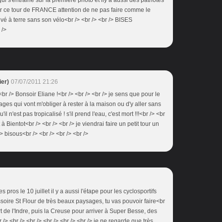
ui s'entraine sur la première photo et ily a aussi des patriotes
 ce tour de FRANCE attention de ne pas faire comme le
ouvé à terre sans son vélo<br /> <br /> <br /> BISES
 />
er)
07/07/2011 21:26
 <br /> Bonsoir Eliane !<br /> <br /> <br /> je sens que pour le
ages qui vont m'obliger à rester à la maison ou d'y aller sans
l n'est pas tropicalisé ! s'il prend l'eau, c'est mort !!!<br /> <br
 à Bientot<br /> <br /> <br /> je viendrai faire un petit tour un
> bisous<br /> <br /> <br /> <br />
es pros le 10 juillet il y a aussi l'étape pour les cyclosportifs
.Issoire St Flour de très beaux paysages, tu vas pouvoir faire<br
art de l'Indre, puis la Creuse pour arriver à Super Besse, des
/> <br /> <br /> <br /> <br /> <br /> je ne regarde que très