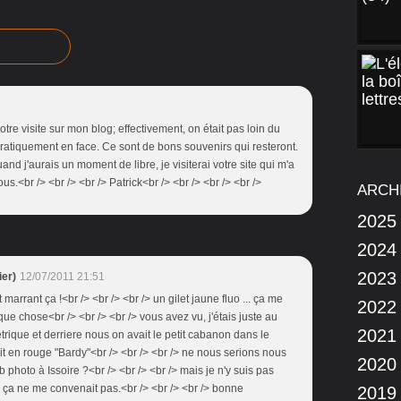
otre visite sur mon blog; effectivement, on était pas loin du
 pratiquement en face. Ce sont de bons souvenirs qui resteront.
uand j'aurais un moment de libre, je visiterai votre site qui m'a
s.<br /> <br /> <br /> Patrick<br /> <br /> <br /> <br />
ARCH
2025
2024
2023
er)
12/07/2011 21:51
t marrant ça !<br /> <br /> <br /> un gilet jaune fluo ... ça me
2022
e chose<br /> <br /> <br /> vous avez vu, j'étais juste au
2021
trique et derriere nous on avait le petit cabanon dans le
t en rouge "Bardy"<br /> <br /> <br /> ne nous serions nous
2020
 photo à Issoire ?<br /> <br /> <br /> mais je n'y suis pas
, ça ne me convenait pas.<br /> <br /> <br /> bonne
2019