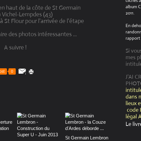
clichés 
album Cr
ai en haut de la côte de St Germain
2011.
n Vichel-Lempdes (43)
 à St Flour pour l'arrivée de l'étape
En dehor
randonné
ire des photos intéressantes ...
rapport 
A suivre !
Si vou
mes ph
intitul
ost
0
J'AI 
PHOT
intitu
dans 
lieux 
code 
légal 
Le livr
St Germain Lembron