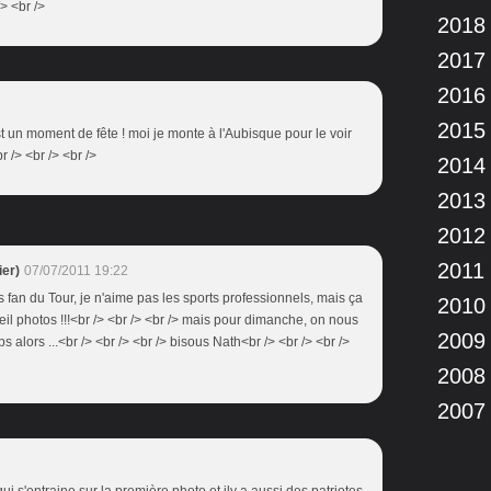
> <br />
2018
2017
2016
2015
st un moment de fête ! moi je monte à l'Aubisque pour le voir
r /> <br /> <br />
2014
2013
2012
2011
er)
07/07/2011 19:22
as fan du Tour, je n'aime pas les sports professionnels, mais ça
2010
 photos !!!<br /> <br /> <br /> mais pour dimanche, on nous
2009
lors ...<br /> <br /> <br /> bisous Nath<br /> <br /> <br />
2008
2007