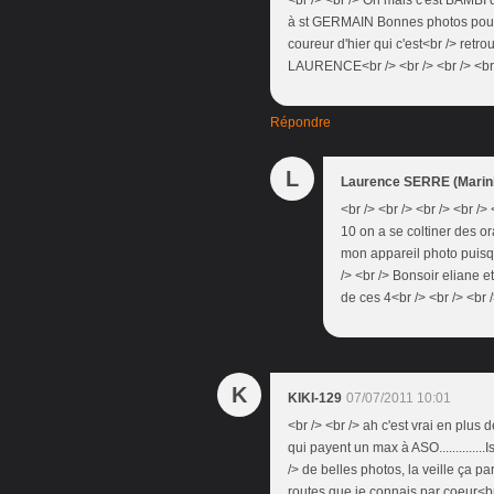
<br /> <br /> Oh mais c'est BAMBI q
à st GERMAIN Bonnes photos pour
coureur d'hier qui c'est<br /> retr
LAURENCE<br /> <br /> <br /> <br
Répondre
L
Laurence SERRE (Marini
<br /> <br /> <br /> <br />
10 on a se coltiner des or
mon appareil photo puisqu'i
/> <br /> Bonsoir eliane et
de ces 4<br /> <br /> <br /
K
KIKI-129
07/07/2011 10:01
<br /> <br /> ah c'est vrai en plus d
qui payent un max à ASO.............
/> de belles photos, la veille ça p
routes que je connais par coeur<br 