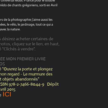
à Universal Music France pour le double
édo de chants grégoriens, sorti en Avril
s de la photographie j'aime aussi les
es, le vélo, le jardinage, tout ce qui a
avec la nature.
s désirez acheter certaines de
otos, cliquez sur le lien, en haut,
é "Clichés à vendre".
CREE MON PREMIER LIVRE
OS
lé "Ouvrez la porte et plongez
mon regard - Le murmure des
et objets abandonnés"
ISBN 978-2-7466-8044-9 Dépôt
Avril 2015
ICI
e