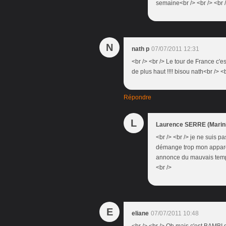
semaine<br /> <br /> <br /
N
nath p
07/07/2011 12:31
<br /> <br /> Le tour de France c'e
de plus haut !!!! bisou nath<br /> <b
Répondre
L
Laurence SERRE (Marini
<br /> <br /> je ne suis p
démange trop mon appareil
annonce du mauvais temps a
<br />
E
eliane
07/07/2011 10:48