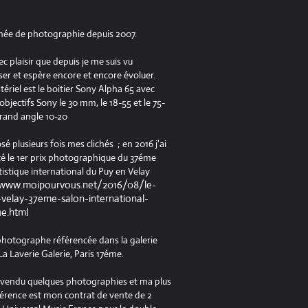
née de photographie depuis 2007.
ec plaisir que depuis je me suis vu
er et espère encore et encore évoluer.
riel est le boitier Sony Alpha 65 avec
jectifs Sony le 30 mm, le 18-55 et le 75-
rand angle 10-20
osé plusieurs fois mes clichés ; en 2016 j'ai
é le 1er prix photographique du 37éme
tistique international du Puy en Velay
/www.moipourvous.net/2016/08/le-
velay-37eme-salon-international-
ue.html
 photographe référencée dans la galerie
a Laverie Galerie, Paris 17éme.
à vendu quelques photographies et ma plus
férence est mon contrat de vente de 2