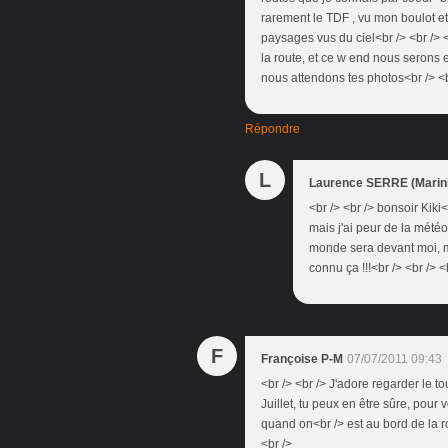
rarement le TDF , vu mon boulot et
paysages vus du ciel<br /> <br /> 
la route, et ce w end nous serons en
nous attendons tes photos<br /> <br
Répondre
L
Laurence SERRE (Marini
<br /> <br /> bonsoir Kiki<
mais j'ai peur de la météo 
monde sera devant moi, me 
connu ça !!!<br /> <br /> <
F
Françoise P-M
07/07/2011 09:43
<br /> <br /> J'adore regarder le t
Juillet, tu peux en être sûre, pour v
quand on<br /> est au bord de la ro
<br />