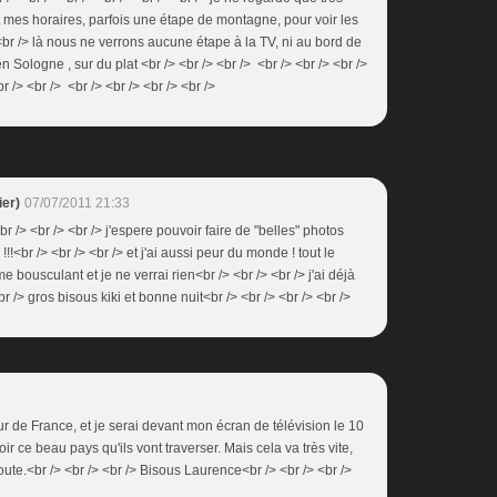
 mes horaires, parfois une étape de montagne, pour voir les
<br /> là nous ne verrons aucune étape à la TV, ni au bord de
 Sologne , sur du plat <br /> <br /> <br /> <br /> <br /> <br />
 /> <br /> <br /> <br /> <br /> <br />
er)
07/07/2011 21:33
br /> <br /> <br /> j'espere pouvoir faire de "belles" photos
!!!<br /> <br /> <br /> et j'ai aussi peur du monde ! tout le
bousculant et je ne verrai rien<br /> <br /> <br /> j'ai déjà
br /> gros bisous kiki et bonne nuit<br /> <br /> <br /> <br />
our de France, et je serai devant mon écran de télévision le 10
oir ce beau pays qu'ils vont traverser. Mais cela va très vite,
ute.<br /> <br /> <br /> Bisous Laurence<br /> <br /> <br />