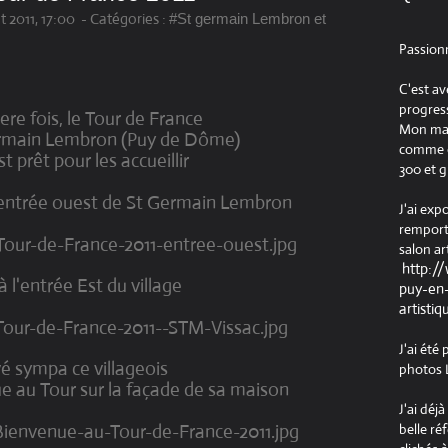
et 2011, 17:00
-
Catégories :
#St germain Lembron et
Passion
C'est av
progress
ere fois, le Tour de France
Mon maté
ermain Lembron (Puy de Dôme)
comme ob
st prêt pour les accueillir
300 et g
l'entrée ouest de St Germain Lembron
J'ai exp
remport
salon ar
http:/
 l'entrée Est du village
puy-en-
artistiq
J'ai été
vé sympa ce villageois
photos L
ue au Tour sur la façade de sa maison
J'ai déj
belle ré