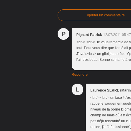
Ajouter un commentaire
P
Pignard Patrick
12/07/2011 05:47
<br /> <br /> Je vous remercie de v
tout. Pour vous dire que l'on était
J'avais<br /> un gilet jaune fluo. Q
l'air très beau. Bonne semaine à vou
Répondre
L
Laurence SERRE (Marini
<br /> <br /> en face ! c'es
rappelle vaguement quelqu
niveau de la borne kilome
champ de maïs où est écri
pas déjà rencontré au club
restee, j'ai "démissionné"