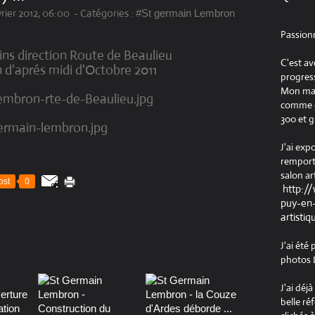
rier 2012, 06:00
-
Catégories :
#St germain Lembron
Passion
ins direction Route de Beaulieu
C'est av
n d'aprés midi d'Octobre 2011
progress
Mon maté
comme ob
300 et g
J'ai exp
remport
salon ar
ost
0
http:/
puy-en-
artistiq
J'ai été
photos L
J'ai déj
belle ré