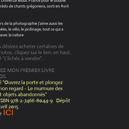
à Universal Music France pour le double
édo de chants grégoriens, sorti en Avril
s de la photographie j'aime aussi les
es, le vélo, le jardinage, tout ce qui a
avec la nature.
s désirez acheter certaines de
otos, cliquez sur le lien, en haut,
é "Clichés à vendre".
CREE MON PREMIER LIVRE
OS
lé "Ouvrez la porte et plongez
mon regard - Le murmure des
et objets abandonnés"
ISBN 978-2-7466-8044-9 Dépôt
Avril 2015
ICI
e