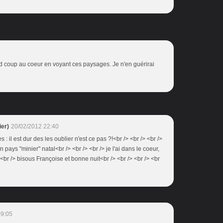
 coup au coeur en voyant ces paysages. Je n'en guérirai
er)
20/02/2012 22:40
s : il est dur des les oublier n'est ce pas ?!<br /> <br /> <br />
ays "minier" natal<br /> <br /> <br /> je l'ai dans le coeur,
<br /> bisous Françoise et bonne nuit<br /> <br /> <br /> <br
09:05