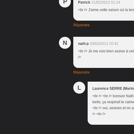
P
Patrick
21/02/2012 01:14
<br /> J'aime cette saison où la ter
Répondre
N
nath p
20/02/2012 20:42
<br /> Je me vois bien assise à cet
/>
Répondre
L
Laurence SERRE (Marini
<br /> <br /> bonsoir Nath<b
belle, ça respirait le cal
<br /> oui, assises et on a
/> <br />