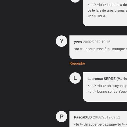
<br /> <br /> toujours à d
Je te fais de gros bisous 
<br /> <br />
Y
yves
20/02/2012 10:16
<br /> La terre mise à nu manque 
Répondre
L
Laurence SERRE (Marini
<br /> <br /> ah ! soyons pa
<br /> bonne soirée Yves<b
P
PascalXLD
20/02/2012 09:12
<br /> Un superbe paysage<br /> <b