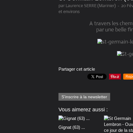
par Laurence SERRE (Marinier)
-
20 Fév
et environs
A travers les chem
par une belle fi
Partager cet article
Rep
S'inscrire à la newsletter
Vous aimerez aussi :
Gignat (63) ...