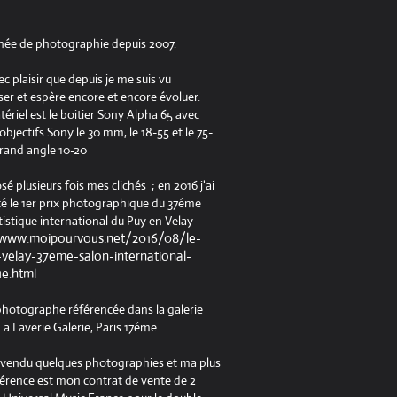
née de photographie depuis 2007.
ec plaisir que depuis je me suis vu
er et espère encore et encore évoluer.
riel est le boitier Sony Alpha 65 avec
jectifs Sony le 30 mm, le 18-55 et le 75-
rand angle 10-20
osé plusieurs fois mes clichés ; en 2016 j'ai
é le 1er prix photographique du 37éme
tistique international du Puy en Velay
/www.moipourvous.net/2016/08/le-
velay-37eme-salon-international-
ue.html
 photographe référencée dans la galerie
a Laverie Galerie, Paris 17éme.
à vendu quelques photographies et ma plus
férence est mon contrat de vente de 2