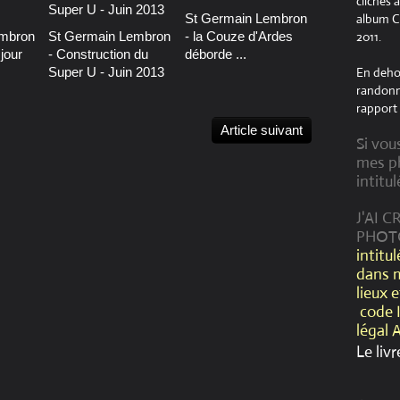
clichés 
St Germain Lembron
album Cr
embron
St Germain Lembron
- la Couze d'Ardes
2011.
jour
- Construction du
déborde ...
Super U - Juin 2013
En dehor
randonné
rapport 
Article suivant
Si vou
mes ph
intitul
J'AI 
PHOT
intitu
dans 
lieux 
code 
légal 
Le livr