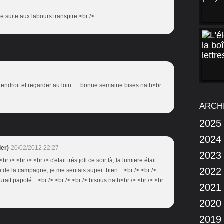
re suite aux labours transpire.<br />
 endroit et regarder au loin .... bonne semaine bises nath<br
ARCH
2025
2024
er)
20/02/2012 22:27
2023
r /> <br /> <br /> c'etait trés joli ce soir là, la lumiere était
2022
me de la campagne, je me sentais super bien ...<br /> <br />
urait papoté ...<br /> <br /> <br /> bisous nath<br /> <br /> <br
2021
2020
2019