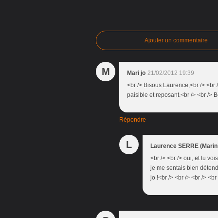
Ajouter un commentaire
M
Mari jo
21/02/2012 19:39
<br /> Bisous Laurence,<br /> <br 
paisible et reposant.<br /> <br />
Répondre
L
Laurence SERRE (Marini
<br /> <br /> oui, et tu vo
je me sentais bien détendu
jo !<br /> <br /> <br /> <br