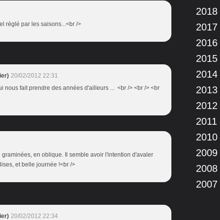
2018
 réglé par les saisons...<br />
2017
2016
2015
2014
er)
20/02/2012 22:31
 qui nous fait prendre des années d'ailleurs ... <br /> <br /> <br
2013
2012
2011
2010
2009
e graminées, en oblique. Il semble avoir l'intention d'avaler
 Bises, et belle journée !<br />
2008
2007
er)
20/02/2012 22:34