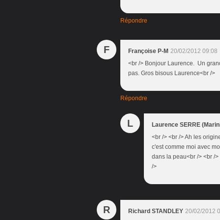
Répondre
F
Françoise P-M
20/02/2012 09:08
<br /> Bonjour Laurence. Un grand
pas. Gros bisous Laurence<br />
Répondre
L
Laurence SERRE (Marini
<br /> <br /> Ah les origine
c'est comme moi avec mon p
dans la peau<br /> <br /> 
/>
R
Richard STANDLEY
20/02/2012 