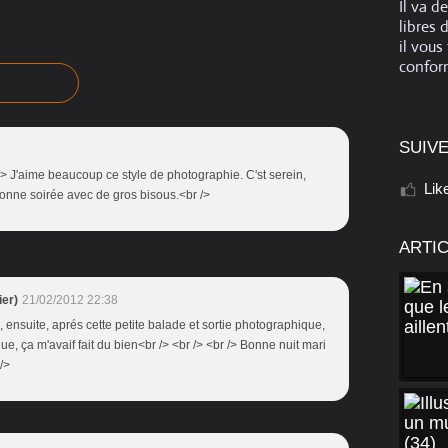
Il va d
libres 
il vous
conform
SUIVE
/> J'aime beaucoup ce style de photographie. C'st serein,
Lik
 Bonne soirée avec de gros bisous.<br />
ARTI
er)
21/02/2012 22:38
is, ensuite, aprés cette petite balade et sortie photographique,
e, ça m'avaif fait du bien<br /> <br /> <br /> Bonne nuit mari
 />