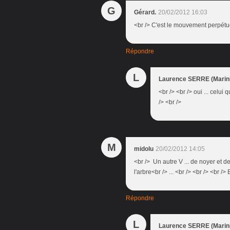
G
Gérard.
20/02/2012 16:03
<br /> C'est le mouvement perpétuel
Répondre
L
Laurence SERRE (Marini
<br /> <br /> oui ... celui
/> <br />
M
midolu
20/02/2012 14:05
<br /> Un autre V ... de noyer et d
l'arbre<br /> ... <br /> <br /> <br />
Répondre
L
Laurence SERRE (Marini