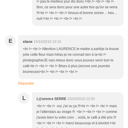
/> pas le meilleur jour dis donc !<br /> <br /> <br />
Bon, ce sera donc pour une autre fois qu'on se verra
!!!<br /> <br /> <br /> bisous et bonne soiree ... heu ...
nuit !<br /> <br /> <br /> <br />
E
eliane
15/10/2010 10:16
<br /> <br /> Attention LAURENCE le maitre a parléje la trouve
jolie cette fleur mais hélas je ne connait rien à la<br />
photographieJE vais mieux donc vous pouvez venir boir le
café<br /> <br /> <br /> Bises à plus (encore une journée
brumeuse)<br /> <br /> <br /> <br />
Répondre
L
L@urence SERRE
15/10/2010 22:50
<br /> <br /> oui, j'ai vu ça !!!<br /> <br /> <br /> mais
je l'attendais au virage !!! <br /> <br /> <br /> comme
j'avais bien lu votre com ... voilà, le café a été pris !!!
<br /> <br /> <br /> merci beaucoup et à bientot !<br