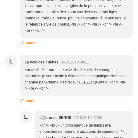
vous apprenez toutes les règles de la perspective et<br />
après surtout oubliez-les sinon vos dessins seront figés.
bonne journée Laurence, pour ta communauté j'y penserai si
je refais ce style de photos. <br /> <br /> <br /> <br /> <br />
<br /> <br />
Répondre
L
La voix des chênes
16/10/2010 00:11
<br /> <br /> Laurence,<br /> <br /> <br /> Je change de
pseudo et je vous invite à écouter cette magnifique chanson
chantée par Armand Mestral sur DEEZER.(Gratuit).<br /> <br
/> <br /> <br />
Répondre
L
L@urence SERRE
17/10/2010 22:00
<br /> <br /> un gros manque de temps m'a
empêchee de répondre aux coms de samedi<br />
<br /> <br /> c'est fou avec les coms, si on prend un