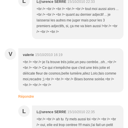
L
L@urence SERRE
15/10/2010 22:33
<br /> <br /> <br /> <br /> <br /> tout moi aussi alors ...
<br /> <br /> <br /> quant au dernier adjectif ... je
laisserai les autres me juger mais pour les 3
premiers adjectifs, si, ça me va bien aussi !<br /> <br
/> <br /> <br />
V
valerie
15/10/2010 16:19
<br /> <br /> je l'a trouve trés jolie,un peu centrée...oh...<br />
<br /> <br /> Ce qui n'empêche que c'est une trés jolie et
délicate fleur de cosmos,belle lumière,allez Lolo,fais comme
moi,recadre ;).<br /> <br /> <br /> Bises bonne soirée.<br />
<br /> <br /> <br />
Répondre
L
L@urence SERRE
15/10/2010 22:35
<br /> <br /> ah tu t'y mets aussi toi <br /> <br /> <br
/> oui, elle est trop centree !!!! mais j'ai fait un petit