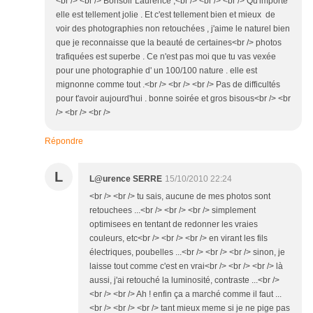
<br /> <br /> Bonsoir Laurence ,<br /> <br /> <br /> Qu'importe
elle est tellement jolie . Et c'est tellement bien et mieux de
voir des photographies non retouchées , j'aime le naturel bien
que je reconnaisse que la beauté de certaines<br /> photos
trafiquées est superbe . Ce n'est pas moi que tu vas vexée
pour une photographie d' un 100/100 nature . elle est
mignonne comme tout .<br /> <br /> <br /> Pas de difficultés
pour t'avoir aujourd'hui . bonne soirée et gros bisous<br /> <br
/> <br /> <br />
Répondre
L
L@urence SERRE
15/10/2010 22:24
<br /> <br /> tu sais, aucune de mes photos sont
retouchees ...<br /> <br /> <br /> simplement
optimisees en tentant de redonner les vraies
couleurs, etc<br /> <br /> <br /> en virant les fils
électriques, poubelles ...<br /> <br /> <br /> sinon, je
laisse tout comme c'est en vrai<br /> <br /> <br /> là
aussi, j'ai retouché la luminosité, contraste ...<br />
<br /> <br /> Ah ! enfin ça a marché comme il faut ...
<br /> <br /> <br /> tant mieux meme si je ne pige pas