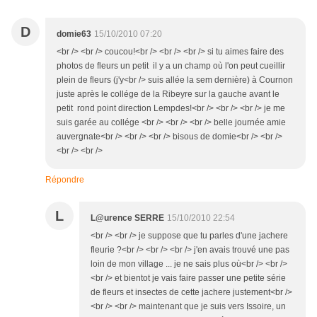
D
domie63
15/10/2010 07:20
<br /> <br /> coucou!<br /> <br /> <br /> si tu aimes faire des
photos de fleurs un petit il y a un champ où l'on peut cueillir
plein de fleurs (j'y<br /> suis allée la sem dernière) à Cournon
juste après le collége de la Ribeyre sur la gauche avant le
petit rond point direction Lempdes!<br /> <br /> <br /> je me
suis garée au collége <br /> <br /> <br /> belle journée amie
auvergnate<br /> <br /> <br /> bisous de domie<br /> <br />
<br /> <br />
Répondre
L
L@urence SERRE
15/10/2010 22:54
<br /> <br /> je suppose que tu parles d'une jachere
fleurie ?<br /> <br /> <br /> j'en avais trouvé une pas
loin de mon village ... je ne sais plus où<br /> <br />
<br /> et bientot je vais faire passer une petite série
de fleurs et insectes de cette jachere justement<br />
<br /> <br /> maintenant que je suis vers Issoire, un