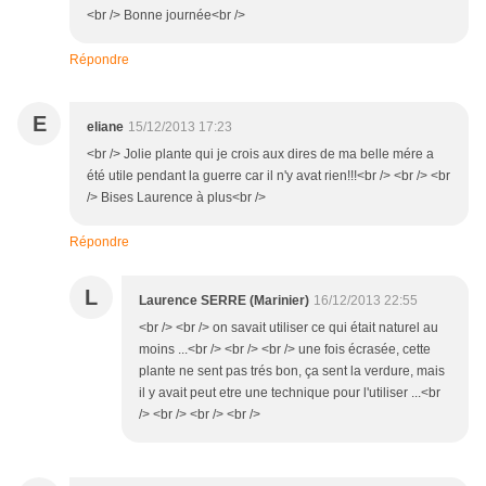
<br /> Bonne journée<br />
Répondre
E
eliane
15/12/2013 17:23
<br /> Jolie plante qui je crois aux dires de ma belle mére a
été utile pendant la guerre car il n'y avat rien!!!<br /> <br /> <br
/> Bises Laurence à plus<br />
Répondre
L
Laurence SERRE (Marinier)
16/12/2013 22:55
<br /> <br /> on savait utiliser ce qui était naturel au
moins ...<br /> <br /> <br /> une fois écrasée, cette
plante ne sent pas trés bon, ça sent la verdure, mais
il y avait peut etre une technique pour l'utiliser ...<br
/> <br /> <br /> <br />