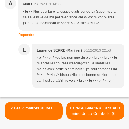
A
aln03
15/12/2013 09:05
<br /> Plus qu'à faire la lessive et utiliser de La Saponite , la
seule lessive de ma petite enfance.<br /> <br /> <br /> Très
jolie photo.Bisous<br /> <br /> <br /> Nicole<br />
Répondre
L
Laurence SERRE (Marinier)
16/12/2013 22:58
<br /> <br /> du bio rien que du bio !<br /> <br /> <br
/> aprés les courses d'escargots tu te lavais les
mains avec cettte plante hein ? j'ai tout compris !<br
/> <br /> <br /> bisous Nicole et bonne soirée + nuit ...
car il est déjà 23h je vois !<br /> <br /> <br /> <br />
< Les 2 maillots jaunes ...
Laverie Galerie à Paris et la
mine de La Combelle (63)
... >