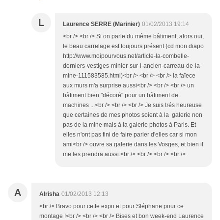
L
Laurence SERRE (Marinier)
01/02/2013 19:14
<br /> <br /> Si on parle du même bâtiment, alors oui,
le beau carrelage est toujours présent (cd mon diapo
http://www.moipourvous.net/article-la-combelle-
derniers-vestiges-minier-sur-l-ancien-carreau-de-la-
mine-111583585.html)<br /> <br /> <br /> la faïece
aux murs m'a surprise aussi<br /> <br /> <br /> un
bâtiment bien "décoré" pour un bâtiment de
machines ...<br /> <br /> <br /> Je suis trés heureuse
que certaines de mes photos soient à la galerie non
pas de la mine mais à la galerie photos à Paris. Et
elles n'ont pas fini de faire parler d'elles car si mon
ami<br /> ouvre sa galerie dans les Vosges, et bien il
me les prendra aussi.<br /> <br /> <br /> <br />
A
Alrisha
01/02/2013 12:13
<br /> Bravo pour cette expo et pour Stéphane pour ce
montage !<br /> <br /> <br /> Bises et bon week-end Laurence