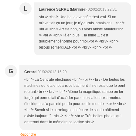
L
Laurence SERRE (Marinier)
02/02/2013 22:31
<br /> <br /> Une belle avancée c'est vrai. Si on
m'avait dit ça un jour, je n'y aurais jamais cru ...<br />
<br /> <br /> Artiste non, ou alors artiste amateur<br
/> <br /> <br /> là en plus ... la mine ... c'est
doublement énorme pour moi.<br /> <br /> <br />
bisous et merci ALN<br /> <br /> <br /> <br />
G
Gérard
01/02/2013 15:29
<br /> La Centrale électrique.<br /> <br /> <br /> De toutes les
machines qui étaient dans ce bâtiment ,il ne reste que le pont
roulant.<br /> <br /> <br /> Même la magnifique rampe en fer
forgé qui permettait d'accéder par un escalier aux armoires
électriques n'a pas été perdu pour tout le monde...<br /> <br />
<br /> Savoir si le carrelage qui décore le sol du bâtiment
existe toujours ?...<br /> <br /> <br /> Très belles photos qui
entreront dans la mémoire collective.<br />
Répondre