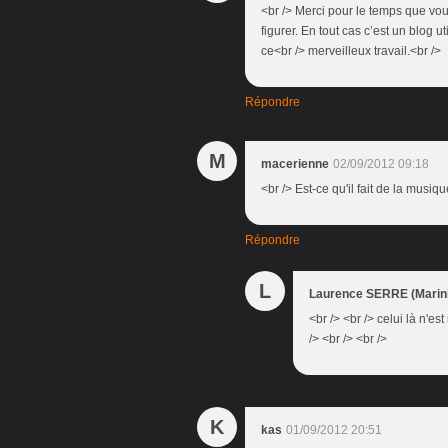
<br /> Merci pour le temps que vou
figurer. En tout cas c’est un blog u
ce<br /> merveilleux travail.<br />
Répondre
M
macerienne
02/09/2012 09:18
<br /> Est-ce qu'il fait de la musiq
Répondre
L
Laurence SERRE (Marini
<br /> <br /> celui là n'
/> <br /> <br />
K
kas
01/09/2012 20:51