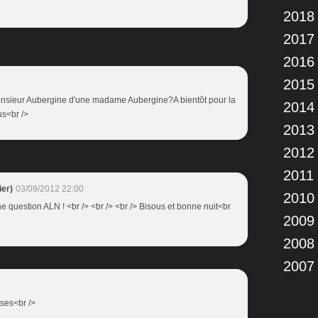
2018
2017
2016
2015
onsieur Aubergine d'une madame Aubergine?A bientôt pour la
2014
us<br />
2013
2012
2011
er)
03/09/2012 22:00
2010
nne question ALN ! <br /> <br /> <br /> Bisous et bonne nuit<br
2009
2008
2007
ises<br />