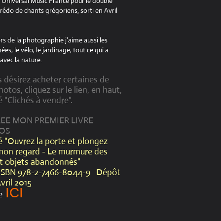
à Universal Music France pour le double
édo de chants grégoriens, sorti en Avril
s de la photographie j'aime aussi les
es, le vélo, le jardinage, tout ce qui a
avec la nature.
s désirez acheter certaines de
otos, cliquez sur le lien, en haut,
é "Clichés à vendre".
CREE MON PREMIER LIVRE
OS
lé "Ouvrez la porte et plongez
mon regard - Le murmure des
et objets abandonnés"
ISBN 978-2-7466-8044-9 Dépôt
Avril 2015
ICI
e