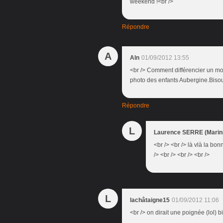
weekend !<br />
Répondre
A
Aln
01/09/2012 13:55
<br /> Comment différencier un m
photo des enfants Aubergine.Biso
Répondre
L
Laurence SERRE (Marini
<br /> <br /> là vlà la bo
/> <br /> <br /> <br />
L
lachâtaigne15
01/09/2012 11:06
<br /> on dirait une poignée (lol) b