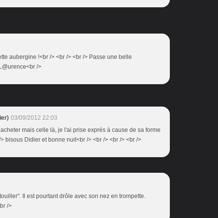
ette aubergine !<br /> <br /> <br /> Passe une belle
s L@urence<br />
er)
03/09/2012 22:03
n acheter mais celle là, je l'ai prise exprés à cause de sa forme
/> bisous Didier et bonne nuit<br /> <br /> <br /> <br />
tatouiller". Il est pourtant drôle avec son nez en trompette.
r />