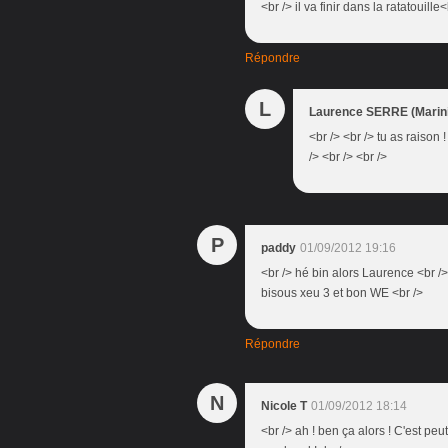
<br /> il va finir dans la ratatouill
Répondre
L
Laurence SERRE (Marini
<br /> <br /> tu as raison 
/> <br /> <br />
P
paddy
01/09/2012 19:16
<br /> hé bin alors Laurence <br /> 
bisous xeu 3 et bon WE <br />
Répondre
N
Nicole T
01/09/2012 18:14
<br /> ah ! ben ça alors ! C'est pe