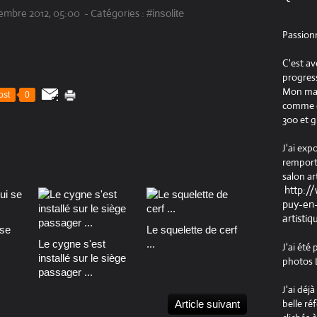
embre 2012, 05:00
-
Catégories :
#insolite
Passion
C'est av
progress
Mon maté
ost
0
comme ob
300 et g
J'ai exp
remport
salon ar
http:/
puy-en-
artistiq
se
Le squelette de cerf
Le cygne s'est
...
J'ai été
installé sur le siège
photos L
passager ...
J'ai déj
belle ré
Article suivant