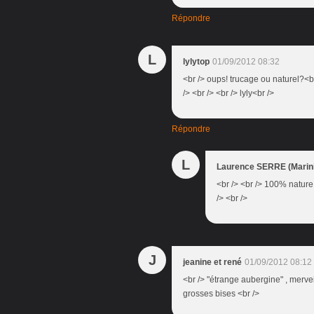
Répondre
L
lylytop
01/09/2012 08:32
<br /> oups! trucage ou naturel?<br
/> <br /> <br /> lyly<br />
Répondre
L
Laurence SERRE (Marini
<br /> <br /> 100% nature,
/> <br />
J
jeanine et rené
01/09/2012 08:12
<br /> "étrange aubergine" , merve
grosses bises <br />