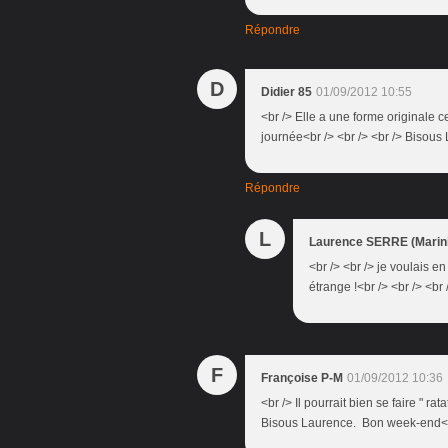
Répondre
D
Didier 85
01/09/2012 10:55
<br /> Elle a une forme originale c
journée<br /> <br /> <br /> Bisou
Répondre
L
Laurence SERRE (Marini
<br /> <br /> je voulais e
étrange !<br /> <br /> <br 
F
Françoise P-M
01/09/2012 10:36
<br /> Il pourrait bien se faire " ra
Bisous Laurence. Bon week-end<b