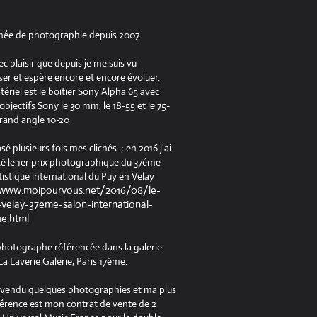
née de photographie depuis 2007.
ec plaisir que depuis je me suis vu
er et espère encore et encore évoluer.
riel est le boitier Sony Alpha 65 avec
jectifs Sony le 30 mm, le 18-55 et le 75-
rand angle 10-20
osé plusieurs fois mes clichés ; en 2016 j'ai
é le 1er prix photographique du 37éme
tistique international du Puy en Velay
/www.moipourvous.net/2016/08/le-
velay-37eme-salon-international-
ue.html
 photographe référencée dans la galerie
a Laverie Galerie, Paris 17éme.
à vendu quelques photographies et ma plus
férence est mon contrat de vente de 2