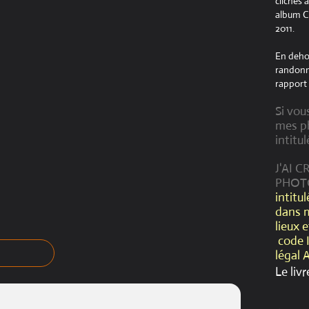
clichés 
album Cr
2011.
En dehor
randonné
rapport 
Si vou
mes ph
intitul
J'AI 
PHOT
intitu
dans 
lieux 
code 
légal 
Le livr