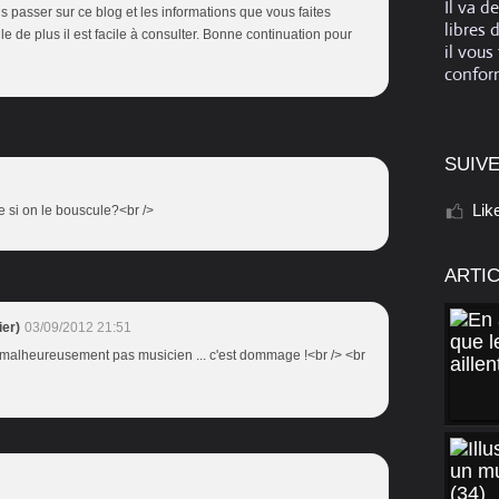
Il va d
s passer sur ce blog et les informations que vous faites
libres 
tile de plus il est facile à consulter. Bonne continuation pour
il vous
conform
SUIVE
Lik
ue si on le bouscule?<br />
ARTI
er)
03/09/2012 21:51
est malheureusement pas musicien ... c'est dommage !<br /> <br