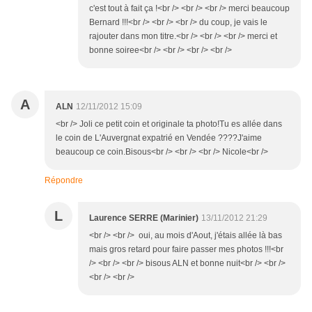
c'est tout à fait ça !<br /> <br /> <br /> merci beaucoup
Bernard !!!<br /> <br /> <br /> du coup, je vais le
rajouter dans mon titre.<br /> <br /> <br /> merci et
bonne soiree<br /> <br /> <br /> <br />
A
ALN
12/11/2012 15:09
<br /> Joli ce petit coin et originale ta photo!Tu es allée dans
le coin de L'Auvergnat expatrié en Vendée ????J'aime
beaucoup ce coin.Bisous<br /> <br /> <br /> Nicole<br />
Répondre
L
Laurence SERRE (Marinier)
13/11/2012 21:29
<br /> <br /> oui, au mois d'Aout, j'étais allée là bas
mais gros retard pour faire passer mes photos !!!<br
/> <br /> <br /> bisous ALN et bonne nuit<br /> <br />
<br /> <br />