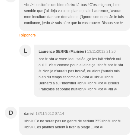
<br /> Les forêts ont bien rétréci là-bas ! C'est mignon, Il me
semble que j'ai déjà vu cette plante, mais Laurence, j'avoue
mon inculture dans ce domaine et j'ignore son nom. Je te fais
confiance, je<br /> suis sûre que tu vas trouver. Bisous.<br />
Répondre
L
Laurence SERRE (Marinier)
13/11/2012 21:20
<br /> <br /> Avec l'eau salée, ça les fait rétrécir oui
oui !!! c'est comme pour la laine ça !<br /> <br /> <br
/> Non je n'aurais pas trouvé, ou alors j'aurais mis
bien du temps et combien ?<br /> <br /> <br />
Bernard a su l'identifier <br /> <br /> <br /> Bisous
Françoise et bonne nuit<br /> <br /> <br /> <br />
D
daniel
13/11/2012 07:14
<br /> Ce ne serait pas un genre de sedum ???<br /> <br />
<br /> Ces plantes aident à fixer la plage ...<br />