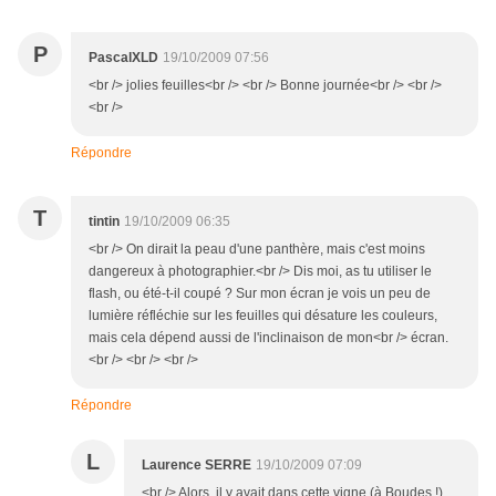
P
PascalXLD
19/10/2009 07:56
<br /> jolies feuilles<br /> <br /> Bonne journée<br /> <br />
<br />
Répondre
T
tintin
19/10/2009 06:35
<br /> On dirait la peau d'une panthère, mais c'est moins
dangereux à photographier.<br /> Dis moi, as tu utiliser le
flash, ou été-t-il coupé ? Sur mon écran je vois un peu de
lumière réfléchie sur les feuilles qui désature les couleurs,
mais cela dépend aussi de l'inclinaison de mon<br /> écran.
<br /> <br /> <br />
Répondre
L
Laurence SERRE
19/10/2009 07:09
<br /> Alors, il y avait dans cette vigne (à Boudes !)