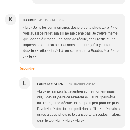
K
kasimir
19/10/2009 10:02
<br /> Je lis les commentaires des pro de la photo....<br /> je
vois aussi ce reflet, mais il ne me gêne pas. Je trouve même
qu'il donne à l'image une sorte de réalité, car il restitue une
impression que l'on a aussi dans la nature, où il y a bien
des<br /> reflets.<br /> Là, on se croirait.. à Boudes !<br /> <br
/> <br />
Répondre
L
Laurence SERRE
19/10/2009 23:02
<br /> je n'ai pas fait attention sur le moment mais
oui, il devait y etre ce reflet<br /> il aurait peut-être
fallu que je me décale un tout petit peu pour ne plus
l'avoir<br /> dés fois un petit rien suffit ...<br /> mais si
grâce à cette photo je te transporte à Boudes ... alors,
c'est le top !<br /> <br /> <br />