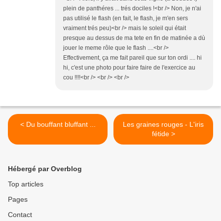
plein de panthéres ... trés dociles !<br /> Non, je n'ai
pas utilisé le flash (en fait, le flash, je m'en sers
vraiment trés peu)<br /> mais le soleil qui était
presque au dessus de ma tete en fin de matinée a dù
jouer le meme rôle que le flash ....<br />
Effectivement, ça me fait pareil que sur ton ordi .... hi
hi, c'est une photo pour faire faire de l'exercice au
cou !!!!<br /> <br /> <br />
< Du bouffant bluffant ...
Les graines rouges - L'iris
fétide >
Hébergé par Overblog
Top articles
Pages
Contact