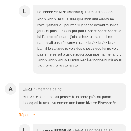
L
Laurence SERRE (Marinier)
18/06/2013 22:36
<br /> <br /> Je suis sûre que mon ami Paddy ne
l'avait jamais vu, pourtant il y passe devant tous les
jours et plusieurs fois par jour ! <br /> <br /> <br /> Je
lui l'ai montré quand j'étais chez lui mais ... il ne
paraissait pas trés convaincu ! <br /> <br /> <br />
bah, il le sait que je vois des choses que lui ne voit
pas, il ne se fait plus de souci pour moi maintenant ...
<br /> <br /> <br /> Bisous René et bonne nuit à vous
2<br /> <br /> <br /> <br />
A
aln03
14/06/2013 23:07
<br /> Ce singe me fait penser à un arbre près du jardin
Lecoq où tu avais vu encore une forme bizarre.Bises<br />
Répondre
L
Laurence SERRE (Marinier)
18/06/2013 22:39