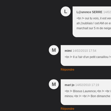
L
L@urence SERRE
14/02
<br /> oui tu vois, il est 
ah j'oubliais ! cet AM on e
marchait sur 5 m de neige 
M
mimi
14/02/2010 17:54
<br /> Il a l'air d'un petit canaillou 
Répondre
M
mari jo
14/02/2010 17:19
<br /> Bisous Laurence,<br /> <br />
minou.<br /> <br /> Bon dimanche et
Répondre