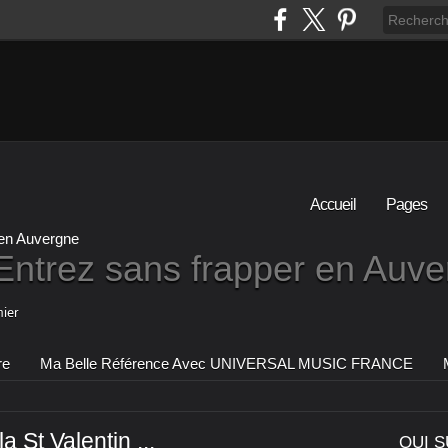
Accueil
Pages
Entrez sans frapper en Auv
ier
re
Ma Belle Référence Avec UNIVERSAL MUSIC FRANCE
a St Valentin ...
QUI S