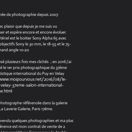
née de photographie depuis 2007.
ec plaisir que depuis je me suis vu
er et espère encore et encore évoluer.
riel est le boitier Sony Alpha 65 avec
jectifs Sony le 30 mm, le 18-55 et le 75-
rand angle 10-20
osé plusieurs fois mes clichés ; en 2016 j'ai
é le 1er prix photographique du 37éme
tistique international du Puy en Velay
/www.moipourvous.net/2016/08/le-
velay-37eme-salon-international-
ue.html
 photographe référencée dans la galerie
a Laverie Galerie, Paris 17éme.
à vendu quelques photographies et ma plus
férence est mon contrat de vente de 2