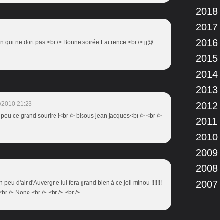
2018
2017
2016
 un qui ne dort pas.<br /> Bonne soirée Laurence.<br /> jj@+
2015
2014
2013
/2010 21:23
2012
n peu ce grand sourire !<br /> bisous jean jacques<br /> <br />
2011
2010
2009
2008
2007
n peu d'air d'Auvergne lui fera grand bien à ce joli minou !!!!!!!
br /> Nono <br /> <br /> <br />