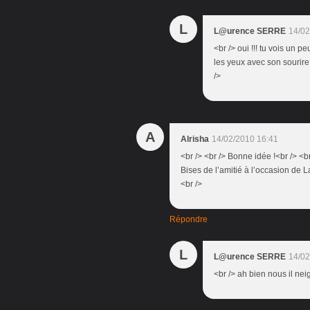
L
L@urence SERRE
14/02
<br /> oui !!! tu vois un 
les yeux avec son sourire n
/>
A
Alrisha
14/02/2010 16:41
<br /> <br /> Bonne idée !<br /> <
Bises de l’amitié à l’occasion de La 
<br />
Répondre
L
L@urence SERRE
14/02
<br /> ah bien nous il neig