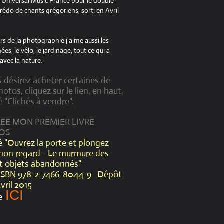
à Universal Music France pour le double
édo de chants grégoriens, sorti en Avril
s de la photographie j'aime aussi les
es, le vélo, le jardinage, tout ce qui a
avec la nature.
s désirez acheter certaines de
otos, cliquez sur le lien, en haut,
é "Clichés à vendre".
CREE MON PREMIER LIVRE
OS
lé "Ouvrez la porte et plongez
mon regard - Le murmure des
et objets abandonnés"
ISBN 978-2-7466-8044-9 Dépôt
Avril 2015
ICI
e