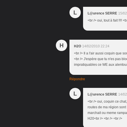
L
L@urence SERRE
15/02
<br /> oui, tout à fait !!!! <
H
H2O
14/02/2010 22:24
<br /> Il a l'air aussi coquin que so
<br /> J'espère que tu n'es pas bl
impratiquables ce WE aux alentours
Répondre
L
L@urence SERRE
14/02
<br /> oui, coquin ce chat
routes de ma région sont 
marchait ou meme rampait 
H20<br /> <br /> <br />