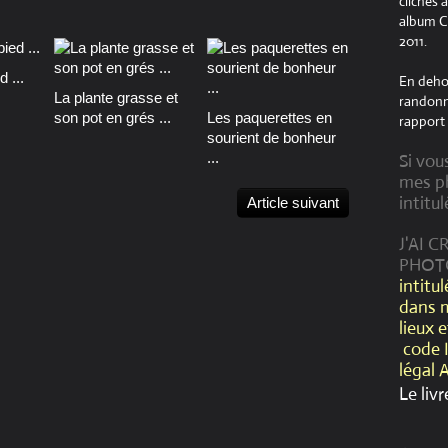
clichés 
album Cr
2011.
 ...
En dehor
La plante grasse et
randonné
son pot en grés ...
Les paquerettes en
rapport 
sourient de bonheur
...
Si vou
mes ph
intitul
Article suivant
J'AI 
PHOT
intitu
dans 
lieux 
code 
légal 
Le livr