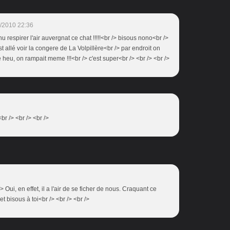
/2010 22:36
venu respirer l'air auvergnat ce chat !!!!!<br /> bisous nono<br />
st allé voir la congere de La Volpillère<br /> par endroit on
heu, on rampait meme !!!<br /> c'est super<br /> <br /> <br />
!<br /> <br /> <br />
 Oui, en effet, il a l'air de se ficher de nous. Craquant ce
 bisous à toi<br /> <br /> <br />