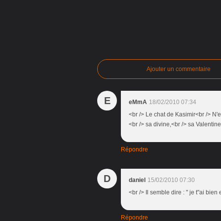
Ajouter un commentaire
E
eMmA
18/02/2010 07:34
<br /> Le chat de Kasimir<br /> N'e
<br /> sa divine,<br /> sa Valentine.
Répondre
D
daniel
15/02/2010 07:30
<br /> Il semble dire : " je t"ai bien 
Répondre