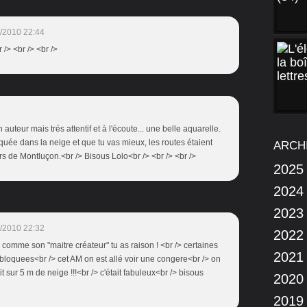
/2010 22:44
br /> <br /> <br />
n auteur mais trés attentif et à l'écoute... une belle aquarelle.
oquée dans la neige et que tu vas mieux, les routes étaient
ARCH
 de Montluçon.<br /> Bisous Lolo<br /> <br /> <br />
2025
2024
2023
/2010 22:32
2022
, comme son "maitre créateur" tu as raison ! <br /> certaines
2021
bloquees<br /> cet AM on est allé voir une congere<br /> on
sur 5 m de neige !!!<br /> c'était fabuleux<br /> bisous
2020
2019