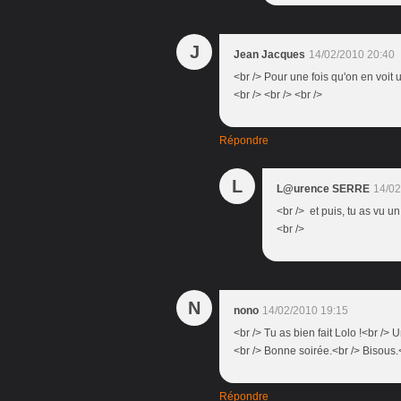
J
Jean Jacques
14/02/2010 20:40
<br /> Pour une fois qu'on en voit
<br /> <br /> <br />
Répondre
L
L@urence SERRE
14/02
<br /> et puis, tu as vu u
<br />
N
nono
14/02/2010 19:15
<br /> Tu as bien fait Lolo !<br /> U
<br /> Bonne soirée.<br /> Bisous.<
Répondre