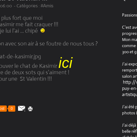
, 06:00
-
Catégories :
#Amis
Passion
 plus fort que moi
asimir me fait craquer !!!
C'est av
je lui l'ai ... chipé
progress
Mon maté
n avec son air à se foutre de nous tous ?
comme ob
300 et g
ici
J'ai exp
ouver le chat de Kasimir
remport
te de deux sots qui s'aiment !
salon ar
our une St Valentin !!!
http:/
puy-en-
artistiq
J'ai été
ost
0
photos L
J'ai déj
belle ré