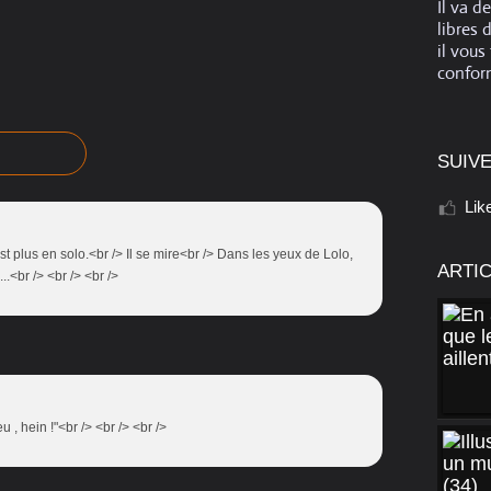
Il va d
libres 
il vous
conform
SUIVE
Lik
st plus en solo.<br /> Il se mire<br /> Dans les yeux de Lolo,
ARTI
..<br /> <br /> <br />
eu , hein !"<br /> <br /> <br />