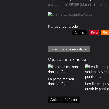
par Laurence SERRE (Marinier)
-
14 Jui
Partager cet article
Rep
S'inscrire à la newsletter
Vous aimerez aussi :
La petite maison
dans la fôret ...
Les fleurs qui 
ouvrir le portillo
Article précédent