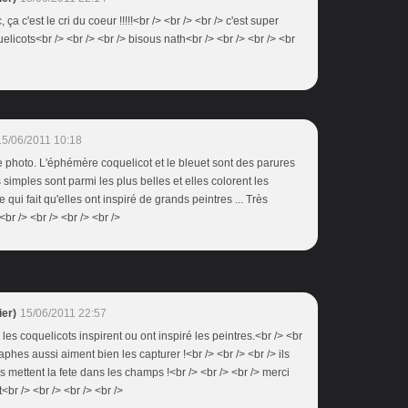
ça c'est le cri du coeur !!!!!<br /> <br /> <br /> c'est super
icots<br /> <br /> <br /> bisous nath<br /> <br /> <br /> <br
15/06/2011 10:18
e photo. L'éphémère coquelicot et le bleuet sont des parures
simples sont parmi les plus belles et elles colorent les
 qui fait qu'elles ont inspiré de grands peintres ... Très
br /> <br /> <br /> <br />
er)
15/06/2011 22:57
e les coquelicots inspirent ou ont inspiré les peintres.<br /> <br
aphes aussi aiment bien les capturer !<br /> <br /> <br /> ils
ls mettent la fete dans les champs !<br /> <br /> <br /> merci
<br /> <br /> <br /> <br />