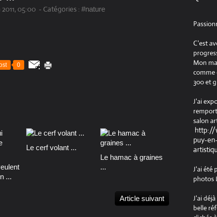
n 2011, 05:00
-
Catégories :
#nature
Passion
C'est av
progress
Mon maté
ost
0
comme ob
300 et g
J'ai exp
remport
salon ar
http:/
puy-en-
Le cerf volant ...
artistiq
Le hamac à graines
veulent
...
J'ai été
n ...
photos L
J'ai déj
Article suivant
belle ré