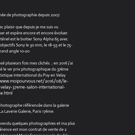
née de photographie depuis 2007.
ec plaisir que depuis je me suis vu
er et espère encore et encore évoluer.
riel est le boitier Sony Alpha 65 avec
jectifs Sony le 30 mm, le 18-55 et le 75-
rand angle 10-20
osé plusieurs fois mes clichés ; en 2016 j'ai
é le 1er prix photographique du 37éme
tistique international du Puy en Velay
/www.moipourvous.net/2016/08/le-
velay-37eme-salon-international-
ue.html
 photographe référencée dans la galerie
a Laverie Galerie, Paris 17éme.
à vendu quelques photographies et ma plus
férence est mon contrat de vente de 2