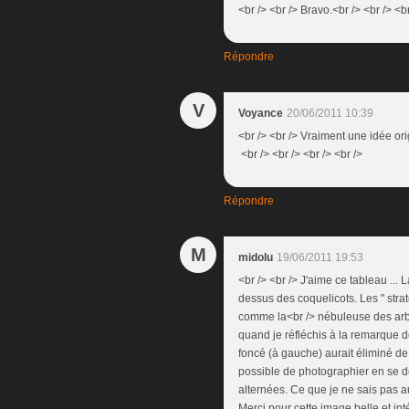
<br /> <br /> Bravo.<br /> <br /> <br
Répondre
V
Voyance
20/06/2011 10:39
<br /> <br /> Vraiment une idée ori
<br /> <br /> <br /> <br />
Répondre
M
midolu
19/06/2011 19:53
<br /> <br /> J'aime ce tableau ... 
dessus des coquelicots. Les " strat
comme la<br /> nébuleuse des arbres
quand je réfléchis à la remarque d
foncé (à gauche) aurait éliminé de l
possible de photographier en se dé
alternées. Ce que je ne sais pas aus
Merci pour cette image belle et in