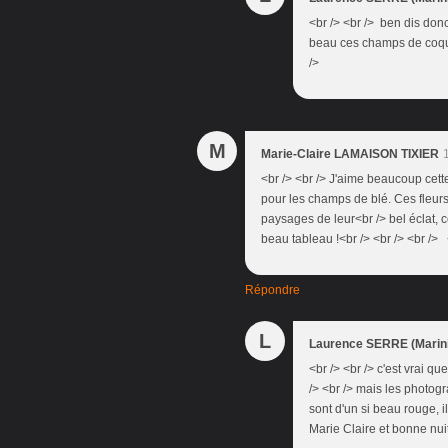
<br /> <br /> ben dis donc, 
beau ces champs de coquel
/>
M
Marie-Claire LAMAISON TIXIER
<br /> <br /> J'aime beaucoup cett
pour les champs de blé. Ces fleurs 
paysages de leur<br /> bel éclat, ce
beau tableau !<br /> <br /> <br /> <
Répondre
L
Laurence SERRE (Marini
<br /> <br /> c'est vrai qu
/> <br /> mais les photogr
sont d'un si beau rouge, i
Marie Claire et bonne nuit