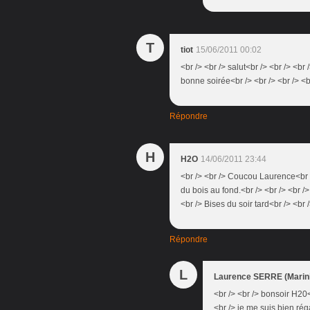
T
tiot
15/06/2011 00:02
<br /> <br /> salut<br /> <br /> <b
bonne soirée<br /> <br /> <br /> <b
Répondre
H
H2O
14/06/2011 23:44
<br /> <br /> Coucou Laurence<br />
du bois au fond.<br /> <br /> <br />
<br /> Bises du soir tard<br /> <br /
Répondre
L
Laurence SERRE (Marini
<br /> <br /> bonsoir H20<
<br /> je me suis bien ré