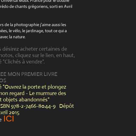
à Universal Music France pour le double
édo de chants grégoriens, sorti en Avril
s de la photographie j'aime aussi les
es, le vélo, le jardinage, tout ce qui a
avec la nature.
s désirez acheter certaines de
otos, cliquez sur le lien, en haut,
é "Clichés à vendre".
CREE MON PREMIER LIVRE
OS
lé "Ouvrez la porte et plongez
mon regard - Le murmure des
et objets abandonnés"
ISBN 978-2-7466-8044-9 Dépôt
Avril 2015
ICI
e