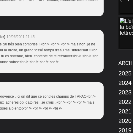
er)
19/06/2011 21:45
je t'ai trés bien comprise ! <br /> <br /> <br /> mais non, je ne
 la droite, un grand fossé rempli d'eau me l'interdisait !!!<br
ue tu es revenue, bien contente de te retrouver<br /> <br /> <br
onne soiree<br /> <br /> <br /> <br />
ARCH
2025
2024
2023
en provence , ici on dit que ce sont les champs de l' APAC<br />
2022
ux jachères obligatoires ...je crois ..<br /> <br /> <br /> mais
 bises a bientot<br /> <br /> <br /> <br />
2021
2020
2019