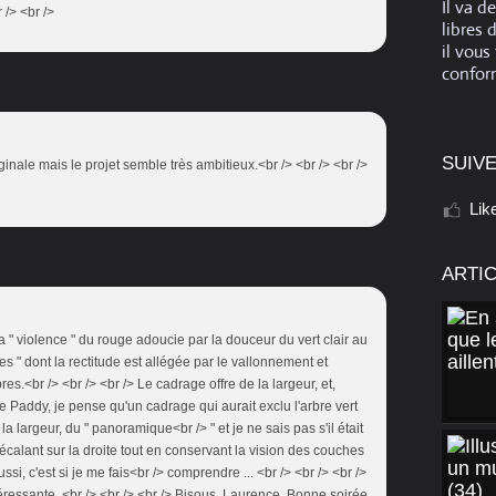
Il va d
 /> <br />
libres 
il vous
conform
SUIVE
ginale mais le projet semble très ambitieux.<br /> <br /> <br />
Lik
ARTI
La " violence " du rouge adoucie par la douceur du vert clair au
es " dont la rectitude est allégée par le vallonnement et
.<br /> <br /> <br /> Le cadrage offre de la largeur, et,
e Paddy, je pense qu'un cadrage qui aurait exclu l'arbre vert
a largeur, du " panoramique<br /> " et je ne sais pas s'il était
calant sur la droite tout en conservant la vision des couches
si, c'est si je me fais<br /> comprendre ... <br /> <br /> <br />
téressante. <br /> <br /> <br /> Bisous, Laurence. Bonne soirée