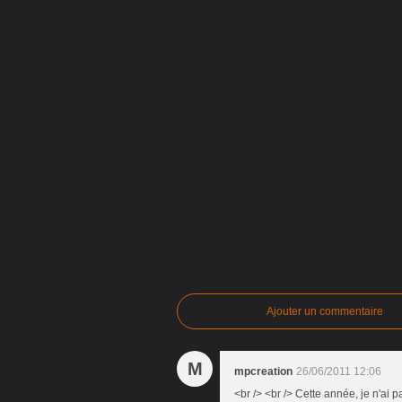
Ajouter un commentaire
M
mpcreation
26/06/2011 12:06
<br /> <br /> Cette année, je n'ai