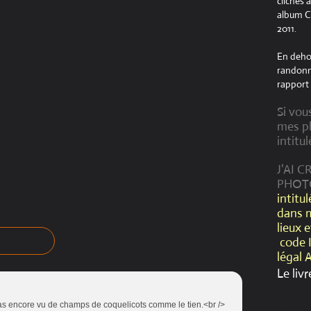
clichés 
album Cr
2011.
En dehor
randonné
rapport 
Si vou
mes ph
intitul
J'AI 
PHOT
intitu
dans 
lieux 
code 
légal 
Le livr
 pas encore vu de champs de coquelicots comme le tien.<br />