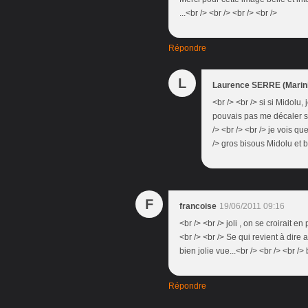
...<br /> <br /> <br /> <br />
Répondre
L
Laurence SERRE (Marini
<br /> <br /> si si Midolu, 
pouvais pas me décaler sur
/> <br /> <br /> je vois q
/> gros bisous Midolu et b
F
francoise
19/06/2011 09:16
<br /> <br /> joli , on se croirait 
<br /> <br /> Se qui revient à dire a
bien jolie vue...<br /> <br /> <br />
Répondre